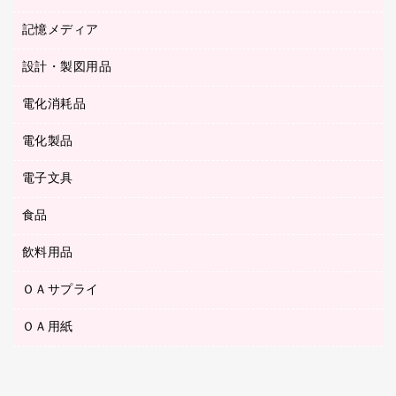
ステープル針
高島屋
キッチン用品
３０穴リフィル・３０穴インデックス
記憶メディア
シャープペンシル
スプレーのり クリーナー
カウネットギフト
ゴミ袋
Ｚ式ファイル
シャープペンシル用替芯
セロハンテープ
設計・製図用品
ブルーレイディスク
スポーツ・レジャー用品
ホワイトボード用マーカー
テープのり
メディア収納用品
スリッパ・サンダル・シューズ
電化消耗品
設計・製図用品
ボールペン用替芯
テープカッター
ＣＤ－Ｒ
タオル・アメニティ用品
ボールペン（ゲルインク）
電化製品
アルバム
デスクトレー
ＣＤ－ＲＷ
ダストボックス
ボールペン（油性）
デスクライト
デスクマット
ＤＶＤ
電子文具
その他電化製品
ティッシュペーパー
マーキングペン（水性）
フィルム・カメラ用品
パンチ
キッチン・調理家電
トイレットペーパー
食品
その他電子文具
マーキングペン（油性）
乾電池・充電池
ファスナーつづり紐
掃除機・クリーナー
トイレ用品
ラベルテープ
万年筆
懐中電灯・ライト
飲料用品
菓子
フロアケース
空調・季節家電
トイレ用洗剤
ラベルライター
修正テープ
電球・蛍光灯
食品
ブックエンド／ブックスタンド
ＡＶ機器・アクセサリー
ＯＡサプライ
お茶備品
ハンドソープ・石鹸
電卓
修正液・修正ペン
メッシュケース／ペンケース
ＯＡタップ／延長コード
インスタントコーヒー
ペーパータオル
ＯＡ用紙
インクカートリッジ
消しゴム
メンディングテープ
コーヒーメーカー・備品
台所用洗剤
コピートナー
筆ペン
その他コピー用紙・プリンタ用紙
ラベル類
ソフトドリンク
掃除用品
トナーカートリッジ
蛍光マーカー
インクジェットプリンタ用紙
レターケース