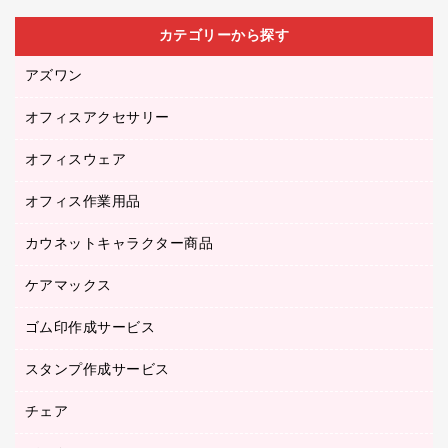
カテゴリーから探す
アズワン
オフィスアクセサリー
医療・介護用品（食品・飲料・食添製品）
研究・環境管理用品
オフィスウェア
オフィスアクセサリー
オフィス作業用品
アウター
ブラウス・シャツ
カウネットキャラクター商品
ペット用品
医療・介護・ワーキングウェア
作業用手袋
ケアマックス
カウネットキャラクター商品
作業用雑貨
ゴム印作成サービス
医療・介護用品（食品・飲料・食添製品）
倉庫収納用品
台車・脚立
スタンプ作成サービス
ゴム印作成サービス
園芸用品
ゴム印（フリーサイズ印）作成サービス
チェア
カウネットスタンプ作成サービス
工場用品
ゴム印（一行印）作成サービス
シヤチハタスタンプ作成サービス