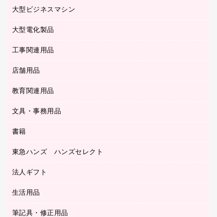
マウス
クリヤーホルダー
ラミネートフィルム
大型ビジネスマシン
その他収納
レーザープリンタ／複合機
医療関連用品
マウスパッド
コンピュータ用ファイル
レーザーポインター
ロッカー・下駄箱
電話機
感染症対策用品
大型電化製品
プリンタ
各種ケーブル
パイプ式ファイル
大型シュレッダー（共配）
保管庫・書庫
ＵＳＢメモリ
感染症対策用品（食品・飲料・食添製品）
ＨＤＤ／ＳＳＤ
ファイルボックス
工事関連用品
テレビ・ＡＶ機器
ＯＨＰ用品
金庫
ＬＡＮケーブル
フォルダー
冷蔵庫・キッチン・調理家電
店舗用品
屋外用品
ＯＡクリーナー／エアダスター
フラットファイル
工事関連用品
教育関連用品
カウンター／お会計用品
ＯＡフィルター
リングファイル
サイン・看板用品
ＵＳＢハブ／ＵＳＢアクセサリー
レターファイル
文具・事務用品
教育関連用品
ディスプレイ用品
収納保存用品
書籍
その他文具
レジ・ポリ袋
名刺整理用品
はさみ
店舗運営用品
東急ハンズ ハンズセレクト
パソコンソフト
持ち出しファイル
カッター
紙手提げ袋
板目表紙・綴込表紙
法人ギフト
東急ハンズ
クリップ
陳列什器
統一伝票用ファイル
スティックのり
生活用品
カウネットギフト
ＰＯＰ用品
背幅が伸びるファイル
ステープラー本体
カウネットギフト（食品・飲料）
筆記具・修正用品
その他雑貨
２穴リフィル・２穴インデックス