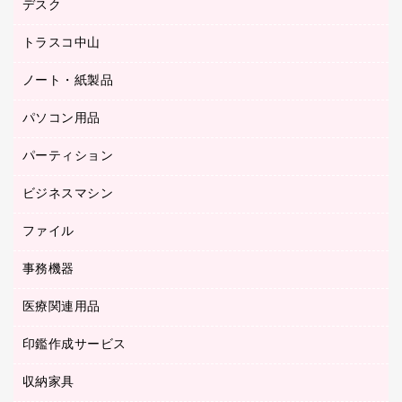
デスク
オフィスチェア
梱包用テープ
ミーティングチェア
梱包用品
トラスコ中山
カウンター
応接イス・ベンチ
結束用品
デスク
ノート・紙製品
建築・作業用品
防災用備蓄食品・飲料
ミーティングテーブル
研究・環境管理用品
パソコン用品
ノート
防災用品
バインダーノート
養生用品
パーティション
キーボード／テンキー
ルーズリーフ
スマートフォン／モバイル周辺機器
ビジネスマシン
パーティション
伝票
セキュリティ用品
ホワイトボード・黒板
典礼用品
ファイル
インクジェットプリンタ／複合機
ディスプレイモニター
各種用紙
コピー機
ネットワーク／ＬＡＮアクセサリー
事務機器
その他ファイル
封筒
スキャナー
ネットワーク／ＬＡＮ機器
カードケース
医療関連用品
シュレッダ
帳簿
デジタルカメラ
パソコンアクセサリー
クリップボード
タイムカード
慶弔用品
ファクシミリ
印鑑作成サービス
介護用品
パソコンバッグ／収納用品
クリヤーブック（固定式）
タイムレコーダー
粘着メモ
プロジェクタ
使い捨て手袋
パソコン周辺機器
クリヤーブック（差替式）
収納家具
印鑑作成サービス
ラミネータ
額縁
メモリーカード
保健用品