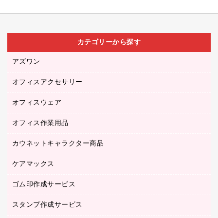
カテゴリーから探す
アズワン
オフィスアクセサリー
医療・介護用品（食品・飲料・食添製品）
研究・環境管理用品
オフィスウェア
オフィスアクセサリー
オフィス作業用品
アウター
ブラウス・シャツ
カウネットキャラクター商品
ペット用品
医療・介護・ワーキングウェア
作業用手袋
ケアマックス
カウネットキャラクター商品
作業用雑貨
ゴム印作成サービス
医療・介護用品（食品・飲料・食添製品）
倉庫収納用品
台車・脚立
スタンプ作成サービス
ゴム印作成サービス