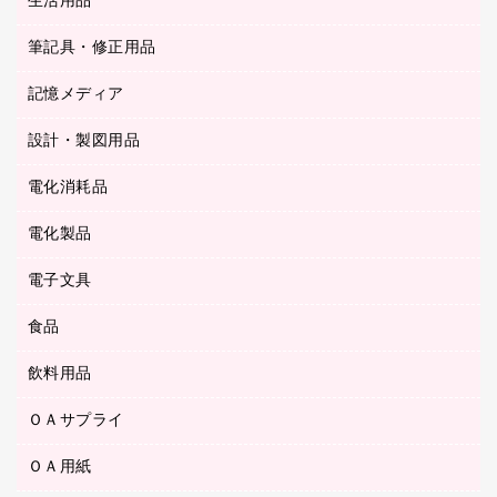
生活用品
カウネットギフト
ＰＯＰ用品
背幅が伸びるファイル
ステープラー本体
カウネットギフト（食品・飲料）
筆記具・修正用品
その他雑貨
２穴リフィル・２穴インデックス
ステープル針
高島屋
キッチン用品
３０穴リフィル・３０穴インデックス
記憶メディア
シャープペンシル
スプレーのり クリーナー
カウネットギフト
ゴミ袋
Ｚ式ファイル
シャープペンシル用替芯
セロハンテープ
設計・製図用品
ブルーレイディスク
スポーツ・レジャー用品
ホワイトボード用マーカー
テープのり
メディア収納用品
スリッパ・サンダル・シューズ
電化消耗品
設計・製図用品
ボールペン用替芯
テープカッター
ＣＤ－Ｒ
タオル・アメニティ用品
ボールペン（ゲルインク）
電化製品
アルバム
デスクトレー
ＣＤ－ＲＷ
ダストボックス
ボールペン（油性）
デスクライト
デスクマット
ＤＶＤ
電子文具
その他電化製品
ティッシュペーパー
マーキングペン（水性）
フィルム・カメラ用品
パンチ
キッチン・調理家電
トイレットペーパー
食品
その他電子文具
マーキングペン（油性）
乾電池・充電池
ファスナーつづり紐
掃除機・クリーナー
トイレ用品
ラベルテープ
万年筆
懐中電灯・ライト
飲料用品
菓子
フロアケース
空調・季節家電
トイレ用洗剤
ラベルライター
修正テープ
電球・蛍光灯
食品
ブックエンド／ブックスタンド
ＡＶ機器・アクセサリー
ＯＡサプライ
お茶備品
ハンドソープ・石鹸
電卓
修正液・修正ペン
メッシュケース／ペンケース
ＯＡタップ／延長コード
インスタントコーヒー
ペーパータオル
ＯＡ用紙
インクカートリッジ
消しゴム
メンディングテープ
コーヒーメーカー・備品
台所用洗剤