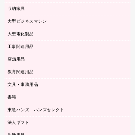
タイムレコーダー
粘着メモ
プロジェクタ
使い捨て手袋
パソコン周辺機器
クリヤーブック（差替式）
収納家具
印鑑作成サービス
ラミネータ
額縁
メモリーカード
保健用品
マウス
クリヤーホルダー
ラミネートフィルム
大型ビジネスマシン
その他収納
レーザープリンタ／複合機
医療関連用品
マウスパッド
コンピュータ用ファイル
レーザーポインター
ロッカー・下駄箱
電話機
感染症対策用品
大型電化製品
プリンタ
各種ケーブル
パイプ式ファイル
大型シュレッダー（共配）
保管庫・書庫
ＵＳＢメモリ
感染症対策用品（食品・飲料・食添製品）
ＨＤＤ／ＳＳＤ
ファイルボックス
工事関連用品
テレビ・ＡＶ機器
ＯＨＰ用品
金庫
ＬＡＮケーブル
フォルダー
冷蔵庫・キッチン・調理家電
店舗用品
屋外用品
ＯＡクリーナー／エアダスター
フラットファイル
工事関連用品
教育関連用品
カウンター／お会計用品
ＯＡフィルター
リングファイル
サイン・看板用品
ＵＳＢハブ／ＵＳＢアクセサリー
レターファイル
文具・事務用品
教育関連用品
ディスプレイ用品
収納保存用品
書籍
その他文具
レジ・ポリ袋
名刺整理用品
はさみ
店舗運営用品
東急ハンズ ハンズセレクト
パソコンソフト
持ち出しファイル
カッター
紙手提げ袋
板目表紙・綴込表紙
法人ギフト
東急ハンズ
クリップ
陳列什器
統一伝票用ファイル
スティックのり