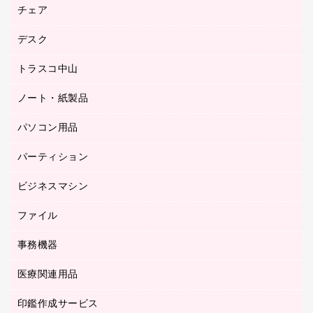
園芸用品
ゴム印（フリーサイズ印）作成サービス
チェア
カウネットスタンプ作成サービス
工場用品
ゴム印（一行印）作成サービス
シヤチハタスタンプ作成サービス
デスク
オフィスチェア
梱包用テープ
ミーティングチェア
梱包用品
トラスコ中山
カウンター
応接イス・ベンチ
結束用品
デスク
ノート・紙製品
建築・作業用品
防災用備蓄食品・飲料
ミーティングテーブル
研究・環境管理用品
パソコン用品
ノート
防災用品
バインダーノート
養生用品
パーティション
キーボード／テンキー
ルーズリーフ
スマートフォン／モバイル周辺機器
ビジネスマシン
パーティション
伝票
セキュリティ用品
ホワイトボード・黒板
典礼用品
ファイル
インクジェットプリンタ／複合機
ディスプレイモニター
各種用紙
コピー機
ネットワーク／ＬＡＮアクセサリー
事務機器
その他ファイル
封筒
スキャナー
ネットワーク／ＬＡＮ機器
カードケース
医療関連用品
シュレッダ
帳簿
デジタルカメラ
パソコンアクセサリー
クリップボード
タイムカード
慶弔用品
ファクシミリ
印鑑作成サービス
介護用品
パソコンバッグ／収納用品
クリヤーブック（固定式）