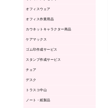
品）
オフィスウェア
オフィスアクセサリー
研究・環境管理用品
オフィス作業用品
アウター
ブラウス・シャツ
カウネットキャラクター商品
ペット用品
医療・介護・ワーキングウェア
作業用手袋
ケアマックス
カウネットキャラクター商品
作業用雑貨
ゴム印作成サービス
医療・介護用品（食品・飲料・食添製
倉庫収納用品
品）
台車・脚立
スタンプ作成サービス
ゴム印作成サービス
園芸用品
ゴム印（フリーサイズ印）作成サービス
チェア
カウネットスタンプ作成サービス
工場用品
ゴム印（一行印）作成サービス
シヤチハタスタンプ作成サービス
デスク
オフィスチェア
梱包用テープ
ミーティングチェア
梱包用品
トラスコ中山
カウンター
応接イス・ベンチ
結束用品
デスク
ノート・紙製品
建築・作業用品
防災用備蓄食品・飲料
ミーティングテーブル
研究・環境管理用品