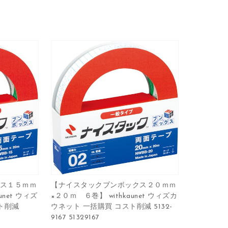
ス１５ｍｍ
【ナイスタックブンボックス２０ｍｍ
unet ウィズ
×２０ｍ ６巻】 withkaunet ウィズカ
ト削減
ウネット 一括購買 コスト削減 5132-
9167 51329167