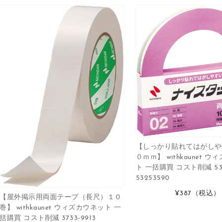
【しっかり貼れてはがしや
０ｍｍ】 withkaunet 
ト 一括購買 コスト削減 532
53253590
¥387
（税込）
【屋外掲示用両面テープ（長尺）１０
巻】 withkaunet ウィズカウネット 一
括購買 コスト削減 3733-9913