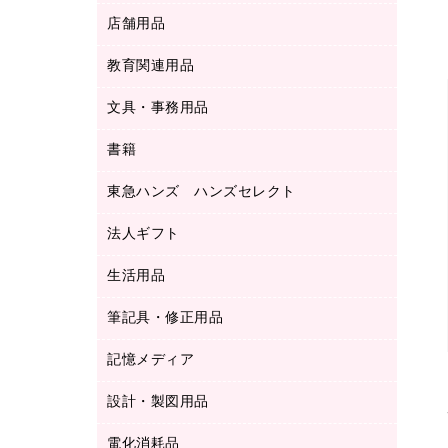
ＬＡＮケーブル
フォルダー
冷蔵庫・キッチン・調理家電
店舗用品
屋外用品
ＯＡクリーナー／エアダスター
フラットファイル
工事関連用品
教育関連用品
カウンター／お会計用品
ＯＡフィルター
リングファイル
サイン・看板用品
ＵＳＢハブ／ＵＳＢアクセサリー
レターファイル
文具・事務用品
教育関連用品
ディスプレイ用品
収納保存用品
書籍
その他文具
レジ・ポリ袋
名刺整理用品
はさみ
店舗運営用品
東急ハンズ ハンズセレクト
パソコンソフト
持ち出しファイル
カッター
紙手提げ袋
板目表紙・綴込表紙
法人ギフト
東急ハンズ
クリップ
陳列什器
統一伝票用ファイル
スティックのり
生活用品
カウネットギフト
ＰＯＰ用品
背幅が伸びるファイル
ステープラー本体
カウネットギフト（食品・飲料）
筆記具・修正用品
その他雑貨
２穴リフィル・２穴インデックス
ステープル針
高島屋
キッチン用品
３０穴リフィル・３０穴インデックス
記憶メディア
シャープペンシル
スプレーのり クリーナー
カウネットギフト
ゴミ袋
Ｚ式ファイル
シャープペンシル用替芯
セロハンテープ
設計・製図用品
ブルーレイディスク
スポーツ・レジャー用品
ホワイトボード用マーカー
テープのり
メディア収納用品
スリッパ・サンダル・シューズ
電化消耗品
設計・製図用品