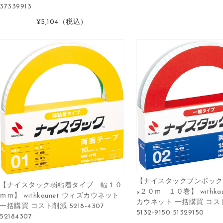
37339913
¥5,104
（税込）
【ナイスタックブンボック
【ナイスタック弱粘着タイプ 幅１０
×２０ｍ １０巻】 withka
ｍｍ】 withkaunet ウィズカウネット
カウネット 一括購買 コス
一括購買 コスト削減 5218-4307
5132-9150 51329150
52184307