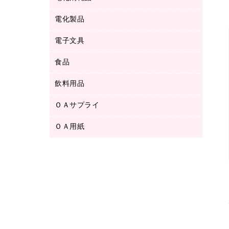
ボールペン用替芯
テープカッター
ＣＤ－Ｒ
タオル・アメニティ用品
ボールペン（ゲルインク）
電化製品
アルバム
デスクトレー
ＣＤ－ＲＷ
ダストボックス
ボールペン（油性）
デスクライト
デスクマット
ＤＶＤ
電子文具
その他電化製品
ティッシュペーパー
マーキングペン（水性）
フィルム・カメラ用品
パンチ
キッチン・調理家電
トイレットペーパー
食品
その他電子文具
マーキングペン（油性）
乾電池・充電池
ファスナーつづり紐
掃除機・クリーナー
トイレ用品
ラベルテープ
万年筆
懐中電灯・ライト
飲料用品
菓子
フロアケース
空調・季節家電
トイレ用洗剤
ラベルライター
修正テープ
電球・蛍光灯
食品
ブックエンド／ブックスタンド
ＡＶ機器・アクセサリー
ＯＡサプライ
お茶備品
ハンドソープ・石鹸
電卓
修正液・修正ペン
メッシュケース／ペンケース
ＯＡタップ／延長コード
インスタントコーヒー
ペーパータオル
ＯＡ用紙
インクカートリッジ
消しゴム
メンディングテープ
コーヒーメーカー・備品
台所用洗剤
コピートナー
筆ペン
その他コピー用紙・プリンタ用紙
ラベル類
ソフトドリンク
掃除用品
トナーカートリッジ
蛍光マーカー
インクジェットプリンタ用紙
レターケース
ミネラルウォーター
掃除用洗剤
ファクシミリトナー
鉛筆
コピー用紙
レタートレー
ミルク・シュガー
殺虫剤
プリンタ用リボン
ハガキ用紙
両面テープ
レギュラーコーヒー
洗濯用品
リサイクルインクカートリッジ
ファクシミリ用紙
保管・整理用品
医薬部外品
洗濯用洗剤
リサイクルトナー（プール方式）
プロッター用紙
備品／小物ケース