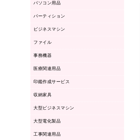
パソコン用品
ノート
防災用品
バインダーノート
養生用品
パーティション
キーボード／テンキー
ルーズリーフ
スマートフォン／モバイル周辺機器
ビジネスマシン
パーティション
伝票
セキュリティ用品
ホワイトボード・黒板
典礼用品
ファイル
インクジェットプリンタ／複合機
ディスプレイモニター
各種用紙
コピー機
ネットワーク／ＬＡＮアクセサリー
事務機器
その他ファイル
封筒
スキャナー
ネットワーク／ＬＡＮ機器
カードケース
医療関連用品
シュレッダ
帳簿
デジタルカメラ
パソコンアクセサリー
クリップボード
タイムカード
慶弔用品
ファクシミリ
印鑑作成サービス
介護用品
パソコンバッグ／収納用品
クリヤーブック（固定式）
タイムレコーダー
粘着メモ
プロジェクタ
使い捨て手袋
パソコン周辺機器
クリヤーブック（差替式）
収納家具
印鑑作成サービス
ラミネータ
額縁
メモリーカード
保健用品
マウス
クリヤーホルダー
ラミネートフィルム
大型ビジネスマシン
その他収納
レーザープリンタ／複合機
医療関連用品
マウスパッド
コンピュータ用ファイル
レーザーポインター
ロッカー・下駄箱
電話機
感染症対策用品
大型電化製品
プリンタ
各種ケーブル
パイプ式ファイル
大型シュレッダー（共配）
保管庫・書庫
ＵＳＢメモリ
感染症対策用品（食品・飲料・食添製
ＨＤＤ／ＳＳＤ
ファイルボックス
工事関連用品
テレビ・ＡＶ機器
ＯＨＰ用品
品）
金庫