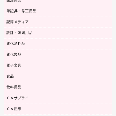
生活用品
カウネットギフト
ＰＯＰ用品
背幅が伸びるファイル
ステープラー本体
カウネットギフト（食品・飲料）
筆記具・修正用品
その他雑貨
２穴リフィル・２穴インデックス
ステープル針
高島屋
キッチン用品
３０穴リフィル・３０穴インデックス
記憶メディア
シャープペンシル
スプレーのり クリーナー
カウネットギフト
ゴミ袋
Ｚ式ファイル
シャープペンシル用替芯
セロハンテープ
設計・製図用品
ブルーレイディスク
スポーツ・レジャー用品
ホワイトボード用マーカー
テープのり
メディア収納用品
スリッパ・サンダル・シューズ
電化消耗品
設計・製図用品
ボールペン用替芯
テープカッター
ＣＤ－Ｒ
タオル・アメニティ用品
ボールペン（ゲルインク）
電化製品
アルバム
デスクトレー
ＣＤ－ＲＷ
ダストボックス
ボールペン（油性）
デスクライト
デスクマット
ＤＶＤ
電子文具
その他電化製品
ティッシュペーパー
マーキングペン（水性）
フィルム・カメラ用品
パンチ
キッチン・調理家電
トイレットペーパー
食品
その他電子文具
マーキングペン（油性）
乾電池・充電池
ファスナーつづり紐
掃除機・クリーナー
トイレ用品
ラベルテープ
万年筆
懐中電灯・ライト
飲料用品
菓子
フロアケース
空調・季節家電
トイレ用洗剤
ラベルライター
修正テープ
電球・蛍光灯
食品
ブックエンド／ブックスタンド
ＡＶ機器・アクセサリー
ＯＡサプライ
お茶備品
ハンドソープ・石鹸
電卓
修正液・修正ペン
メッシュケース／ペンケース
ＯＡタップ／延長コード
インスタントコーヒー
ペーパータオル
ＯＡ用紙
インクカートリッジ
消しゴム
メンディングテープ
コーヒーメーカー・備品
台所用洗剤