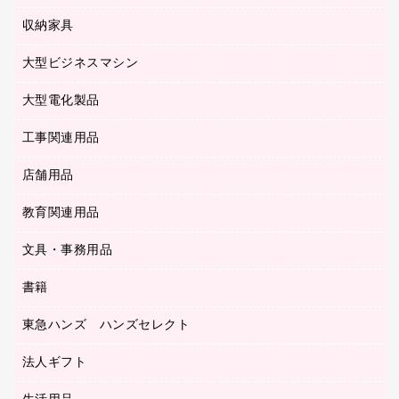
タイムレコーダー
粘着メモ
プロジェクタ
使い捨て手袋
パソコン周辺機器
クリヤーブック（差替式）
収納家具
印鑑作成サービス
ラミネータ
額縁
メモリーカード
保健用品
マウス
クリヤーホルダー
ラミネートフィルム
大型ビジネスマシン
その他収納
レーザープリンタ／複合機
医療関連用品
マウスパッド
コンピュータ用ファイル
レーザーポインター
ロッカー・下駄箱
電話機
感染症対策用品
大型電化製品
プリンタ
各種ケーブル
パイプ式ファイル
大型シュレッダー（共配）
保管庫・書庫
ＵＳＢメモリ
感染症対策用品（食品・飲料・食添製品）
ＨＤＤ／ＳＳＤ
ファイルボックス
工事関連用品
テレビ・ＡＶ機器
ＯＨＰ用品
金庫
ＬＡＮケーブル
フォルダー
冷蔵庫・キッチン・調理家電
店舗用品
屋外用品
ＯＡクリーナー／エアダスター
フラットファイル
工事関連用品
教育関連用品
カウンター／お会計用品
ＯＡフィルター
リングファイル
サイン・看板用品
ＵＳＢハブ／ＵＳＢアクセサリー
レターファイル
文具・事務用品
教育関連用品
ディスプレイ用品
収納保存用品
書籍
その他文具
レジ・ポリ袋
名刺整理用品
はさみ
店舗運営用品
東急ハンズ ハンズセレクト
パソコンソフト
持ち出しファイル
カッター
紙手提げ袋
板目表紙・綴込表紙
法人ギフト
東急ハンズ
クリップ
陳列什器
統一伝票用ファイル
スティックのり