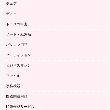
園芸用品
ゴム印（フリーサイズ印）作成サービス
チェア
カウネットスタンプ作成サービス
工場用品
ゴム印（一行印）作成サービス
シヤチハタスタンプ作成サービス
デスク
オフィスチェア
梱包用テープ
ミーティングチェア
梱包用品
トラスコ中山
カウンター
応接イス・ベンチ
結束用品
デスク
ノート・紙製品
建築・作業用品
防災用備蓄食品・飲料
ミーティングテーブル
研究・環境管理用品
パソコン用品
ノート
防災用品
バインダーノート
養生用品
パーティション
キーボード／テンキー
ルーズリーフ
スマートフォン／モバイル周辺機器
ビジネスマシン
パーティション
伝票
セキュリティ用品
ホワイトボード・黒板
典礼用品
ファイル
インクジェットプリンタ／複合機
ディスプレイモニター
各種用紙
コピー機
ネットワーク／ＬＡＮアクセサリー
事務機器
その他ファイル
封筒
スキャナー
ネットワーク／ＬＡＮ機器
カードケース
医療関連用品
シュレッダ
帳簿
デジタルカメラ
パソコンアクセサリー
クリップボード
タイムカード
慶弔用品
ファクシミリ
印鑑作成サービス
介護用品
パソコンバッグ／収納用品
クリヤーブック（固定式）