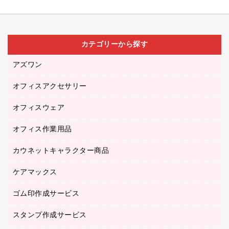
カテゴリーから探す
アズワン
オフィスアクセサリー
医療・介護用品（食品・飲料・食添製品）
研究・環境管理用品
オフィスウェア
オフィスアクセサリー
オフィス作業用品
アウター
ブラウス・シャツ
カウネットキャラクター商品
ペット用品
医療・介護・ワーキングウェア
作業用手袋
ケアマックス
カウネットキャラクター商品
作業用雑貨
ゴム印作成サービス
医療・介護用品（食品・飲料・食添製品）
倉庫収納用品
台車・脚立
スタンプ作成サービス
ゴム印作成サービス