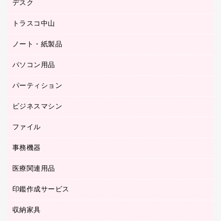
デスク
オフィスチェア
梱包用テープ
ミーティングチェア
梱包用品
トラスコ中山
カウンター
応接イス・ベンチ
結束用品
デスク
ノート・紙製品
建築・作業用品
防災用備蓄食品・飲料
ミーティングテーブル
研究・環境管理用品
パソコン用品
ノート
防災用品
バインダーノート
養生用品
パーティション
キーボード／テンキー
ルーズリーフ
スマートフォン／モバイル周辺機器
ビジネスマシン
パーティション
伝票
セキュリティ用品
ホワイトボード・黒板
典礼用品
ファイル
インクジェットプリンタ／複合機
ディスプレイモニター
各種用紙
コピー機
ネットワーク／ＬＡＮアクセサリー
事務機器
その他ファイル
封筒
スキャナー
ネットワーク／ＬＡＮ機器
カードケース
医療関連用品
シュレッダ
帳簿
デジタルカメラ
パソコンアクセサリー
クリップボード
タイムカード
慶弔用品
ファクシミリ
印鑑作成サービス
介護用品
パソコンバッグ／収納用品
クリヤーブック（固定式）
タイムレコーダー
粘着メモ
プロジェクタ
使い捨て手袋
パソコン周辺機器
クリヤーブック（差替式）
収納家具
印鑑作成サービス
ラミネータ
額縁
メモリーカード
保健用品