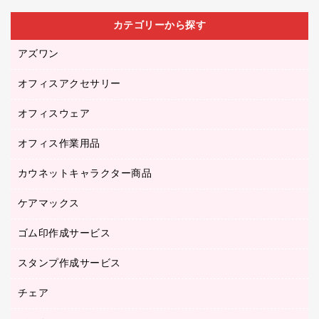
カテゴリーから探す
アズワン
オフィスアクセサリー
医療・介護用品（食品・飲料・食添製品）
研究・環境管理用品
オフィスウェア
オフィスアクセサリー
オフィス作業用品
アウター
ブラウス・シャツ
カウネットキャラクター商品
ペット用品
医療・介護・ワーキングウェア
作業用手袋
ケアマックス
カウネットキャラクター商品
作業用雑貨
ゴム印作成サービス
医療・介護用品（食品・飲料・食添製品）
倉庫収納用品
台車・脚立
スタンプ作成サービス
ゴム印作成サービス
園芸用品
ゴム印（フリーサイズ印）作成サービス
チェア
カウネットスタンプ作成サービス
工場用品
ゴム印（一行印）作成サービス
シヤチハタスタンプ作成サービス