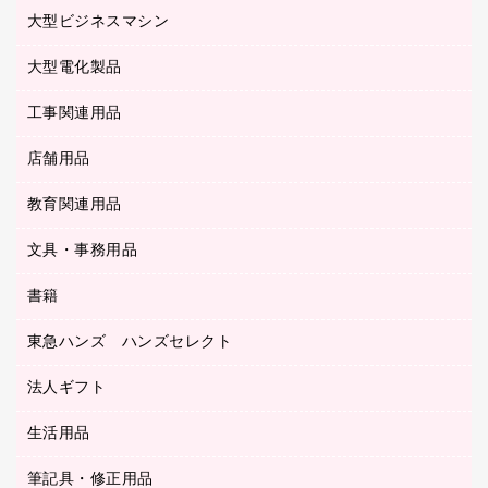
マウス
クリヤーホルダー
ラミネートフィルム
大型ビジネスマシン
その他収納
レーザープリンタ／複合機
医療関連用品
マウスパッド
コンピュータ用ファイル
レーザーポインター
ロッカー・下駄箱
電話機
感染症対策用品
大型電化製品
プリンタ
各種ケーブル
パイプ式ファイル
大型シュレッダー（共配）
保管庫・書庫
ＵＳＢメモリ
感染症対策用品（食品・飲料・食添製品）
ＨＤＤ／ＳＳＤ
ファイルボックス
工事関連用品
テレビ・ＡＶ機器
ＯＨＰ用品
金庫
ＬＡＮケーブル
フォルダー
冷蔵庫・キッチン・調理家電
店舗用品
屋外用品
ＯＡクリーナー／エアダスター
フラットファイル
工事関連用品
教育関連用品
カウンター／お会計用品
ＯＡフィルター
リングファイル
サイン・看板用品
ＵＳＢハブ／ＵＳＢアクセサリー
レターファイル
文具・事務用品
教育関連用品
ディスプレイ用品
収納保存用品
書籍
その他文具
レジ・ポリ袋
名刺整理用品
はさみ
店舗運営用品
東急ハンズ ハンズセレクト
パソコンソフト
持ち出しファイル
カッター
紙手提げ袋
板目表紙・綴込表紙
法人ギフト
東急ハンズ
クリップ
陳列什器
統一伝票用ファイル
スティックのり
生活用品
カウネットギフト
ＰＯＰ用品
背幅が伸びるファイル
ステープラー本体
カウネットギフト（食品・飲料）
筆記具・修正用品
その他雑貨
２穴リフィル・２穴インデックス