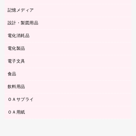
ステープル針
高島屋
キッチン用品
３０穴リフィル・３０穴インデックス
記憶メディア
シャープペンシル
スプレーのり クリーナー
カウネットギフト
ゴミ袋
Ｚ式ファイル
シャープペンシル用替芯
セロハンテープ
設計・製図用品
ブルーレイディスク
スポーツ・レジャー用品
ホワイトボード用マーカー
テープのり
メディア収納用品
スリッパ・サンダル・シューズ
電化消耗品
設計・製図用品
ボールペン用替芯
テープカッター
ＣＤ－Ｒ
タオル・アメニティ用品
ボールペン（ゲルインク）
電化製品
アルバム
デスクトレー
ＣＤ－ＲＷ
ダストボックス
ボールペン（油性）
デスクライト
デスクマット
ＤＶＤ
電子文具
その他電化製品
ティッシュペーパー
マーキングペン（水性）
フィルム・カメラ用品
パンチ
キッチン・調理家電
トイレットペーパー
食品
その他電子文具
マーキングペン（油性）
乾電池・充電池
ファスナーつづり紐
掃除機・クリーナー
トイレ用品
ラベルテープ
万年筆
懐中電灯・ライト
飲料用品
菓子
フロアケース
空調・季節家電
トイレ用洗剤
ラベルライター
修正テープ
電球・蛍光灯
食品
ブックエンド／ブックスタンド
ＡＶ機器・アクセサリー
ＯＡサプライ
お茶備品
ハンドソープ・石鹸
電卓
修正液・修正ペン
メッシュケース／ペンケース
ＯＡタップ／延長コード
インスタントコーヒー
ペーパータオル
ＯＡ用紙
インクカートリッジ
消しゴム
メンディングテープ
コーヒーメーカー・備品
台所用洗剤
コピートナー
筆ペン
その他コピー用紙・プリンタ用紙
ラベル類
ソフトドリンク
掃除用品
トナーカートリッジ
蛍光マーカー
インクジェットプリンタ用紙
レターケース