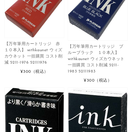
【万年筆用カートリッジ 赤
【万年筆用カートリッジ ブ
１０本入】 withkaunet ウィズ
ルーブラック １０本入】
カウネット 一括購買 コスト削
withkaunet ウィズカウネット
減 5211-1976 52111976
一括購買 コスト削減 5211-
1983 52111983
¥300
（税込）
¥300
（税込）