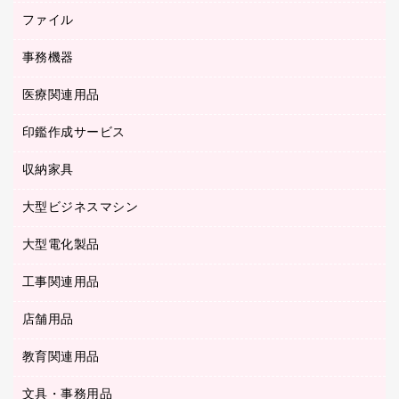
セキュリティ用品
ホワイトボード・黒板
典礼用品
ファイル
インクジェットプリンタ／複合機
ディスプレイモニター
各種用紙
コピー機
ネットワーク／ＬＡＮアクセサリー
事務機器
その他ファイル
封筒
スキャナー
ネットワーク／ＬＡＮ機器
カードケース
医療関連用品
シュレッダ
帳簿
デジタルカメラ
パソコンアクセサリー
クリップボード
タイムカード
慶弔用品
ファクシミリ
印鑑作成サービス
介護用品
パソコンバッグ／収納用品
クリヤーブック（固定式）
タイムレコーダー
粘着メモ
プロジェクタ
使い捨て手袋
パソコン周辺機器
クリヤーブック（差替式）
収納家具
印鑑作成サービス
ラミネータ
額縁
メモリーカード
保健用品
マウス
クリヤーホルダー
ラミネートフィルム
大型ビジネスマシン
その他収納
レーザープリンタ／複合機
医療関連用品
マウスパッド
コンピュータ用ファイル
レーザーポインター
ロッカー・下駄箱
電話機
感染症対策用品
大型電化製品
プリンタ
各種ケーブル
パイプ式ファイル
大型シュレッダー（共配）
保管庫・書庫
ＵＳＢメモリ
感染症対策用品（食品・飲料・食添製品）
ＨＤＤ／ＳＳＤ
ファイルボックス
工事関連用品
テレビ・ＡＶ機器
ＯＨＰ用品
金庫
ＬＡＮケーブル
フォルダー
冷蔵庫・キッチン・調理家電
店舗用品
屋外用品
ＯＡクリーナー／エアダスター
フラットファイル
工事関連用品
教育関連用品
カウンター／お会計用品
ＯＡフィルター
リングファイル
サイン・看板用品
ＵＳＢハブ／ＵＳＢアクセサリー
レターファイル
文具・事務用品
教育関連用品