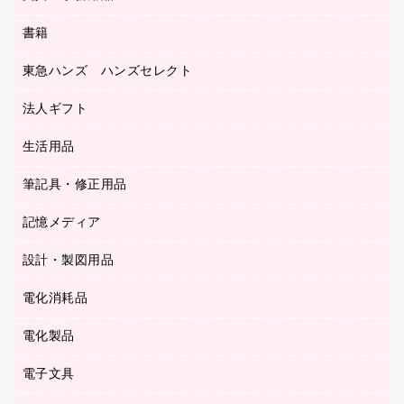
ディスプレイ用品
収納保存用品
書籍
その他文具
レジ・ポリ袋
名刺整理用品
はさみ
店舗運営用品
東急ハンズ ハンズセレクト
パソコンソフト
持ち出しファイル
カッター
紙手提げ袋
板目表紙・綴込表紙
法人ギフト
東急ハンズ
クリップ
陳列什器
統一伝票用ファイル
スティックのり
生活用品
カウネットギフト
ＰＯＰ用品
背幅が伸びるファイル
ステープラー本体
カウネットギフト（食品・飲料）
筆記具・修正用品
その他雑貨
２穴リフィル・２穴インデックス
ステープル針
高島屋
キッチン用品
３０穴リフィル・３０穴インデックス
記憶メディア
シャープペンシル
スプレーのり クリーナー
カウネットギフト
ゴミ袋
Ｚ式ファイル
シャープペンシル用替芯
セロハンテープ
設計・製図用品
ブルーレイディスク
スポーツ・レジャー用品
ホワイトボード用マーカー
テープのり
メディア収納用品
スリッパ・サンダル・シューズ
電化消耗品
設計・製図用品
ボールペン用替芯
テープカッター
ＣＤ－Ｒ
タオル・アメニティ用品
ボールペン（ゲルインク）
電化製品
アルバム
デスクトレー
ＣＤ－ＲＷ
ダストボックス
ボールペン（油性）
デスクライト
デスクマット
ＤＶＤ
電子文具
その他電化製品
ティッシュペーパー
マーキングペン（水性）
フィルム・カメラ用品
パンチ
キッチン・調理家電