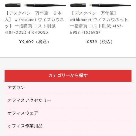
【デスクペン 万年筆 ５本
【デスクペン 万年筆】
入】 withkaunet ウィズカウネ
withkaunet ウィズカウネット
ット 一括購買 コスト削減
一括購買 コスト削減 4183-
4184-0023 41840023
6927 41836927
¥2,609
（税込）
¥539
（税込）
カテゴリーから探す
アズワン
オフィスアクセサリー
医療・介護用品（食品・飲料・食添製品）
研究・環境管理用品
オフィスウェア
オフィスアクセサリー
オフィス作業用品
アウター
ブラウス・シャツ