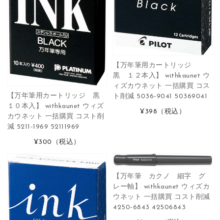
【万年筆用カートリッジ
黒 １２本入】 withkaunet ウ
ィズカウネット 一括購買 コス
【万年筆用カートリッジ 黒
ト削減 5036-9041 50369041
１０本入】 withkaunet ウィズ
¥398
（税込）
カウネット 一括購買 コスト削
減 5211-1969 52111969
¥300
（税込）
【万年筆 カクノ 細字 グ
レー軸】 withkaunet ウィズカ
ウネット 一括購買 コスト削減
4250-6843 42506843