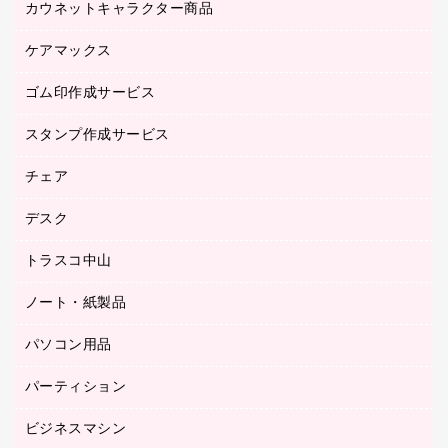
カウネットキャラクター商品
ペット用品
医療・介護・ワーキングウェア
作業用手袋
ケアマックス
カウネットキャラクター商品
作業用雑貨
ゴム印作成サービス
医療・介護用品（食品・飲料・食添製品）
倉庫収納用品
台車・脚立
スタンプ作成サービス
ゴム印作成サービス
園芸用品
ゴム印（フリーサイズ印）作成サービス
チェア
カウネットスタンプ作成サービス
工場用品
ゴム印（一行印）作成サービス
シヤチハタスタンプ作成サービス
デスク
オフィスチェア
梱包用テープ
ミーティングチェア
梱包用品
トラスコ中山
カウンター
応接イス・ベンチ
結束用品
デスク
ノート・紙製品
建築・作業用品
防災用備蓄食品・飲料
ミーティングテーブル
研究・環境管理用品
パソコン用品
ノート
防災用品
バインダーノート
養生用品
パーティション
キーボード／テンキー
ルーズリーフ
スマートフォン／モバイル周辺機器
ビジネスマシン
パーティション
伝票