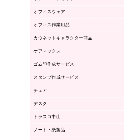
品）
オフィスウェア
オフィスアクセサリー
研究・環境管理用品
オフィス作業用品
アウター
ブラウス・シャツ
カウネットキャラクター商品
ペット用品
医療・介護・ワーキングウェア
作業用手袋
ケアマックス
カウネットキャラクター商品
作業用雑貨
ゴム印作成サービス
医療・介護用品（食品・飲料・食添製
倉庫収納用品
品）
台車・脚立
スタンプ作成サービス
ゴム印作成サービス
園芸用品
ゴム印（フリーサイズ印）作成サービス
チェア
カウネットスタンプ作成サービス
工場用品
ゴム印（一行印）作成サービス
シヤチハタスタンプ作成サービス
デスク
オフィスチェア
梱包用テープ
ミーティングチェア
梱包用品
トラスコ中山
カウンター
応接イス・ベンチ
結束用品
デスク
ノート・紙製品
建築・作業用品
防災用備蓄食品・飲料
ミーティングテーブル
研究・環境管理用品