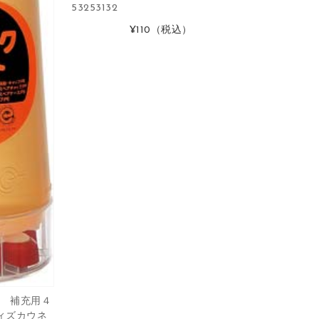
53253132
¥110
（税込）
 補充用４
 ウィズカウネ