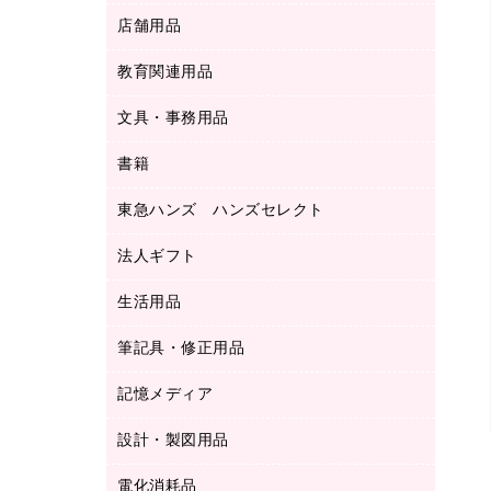
ＬＡＮケーブル
フォルダー
冷蔵庫・キッチン・調理家電
店舗用品
屋外用品
ＯＡクリーナー／エアダスター
フラットファイル
工事関連用品
教育関連用品
カウンター／お会計用品
ＯＡフィルター
リングファイル
サイン・看板用品
ＵＳＢハブ／ＵＳＢアクセサリー
レターファイル
文具・事務用品
教育関連用品
ディスプレイ用品
収納保存用品
書籍
その他文具
レジ・ポリ袋
名刺整理用品
はさみ
店舗運営用品
東急ハンズ ハンズセレクト
パソコンソフト
持ち出しファイル
カッター
紙手提げ袋
板目表紙・綴込表紙
法人ギフト
東急ハンズ
クリップ
陳列什器
統一伝票用ファイル
スティックのり
生活用品
カウネットギフト
ＰＯＰ用品
背幅が伸びるファイル
ステープラー本体
カウネットギフト（食品・飲料）
筆記具・修正用品
その他雑貨
２穴リフィル・２穴インデックス
ステープル針
高島屋
キッチン用品
３０穴リフィル・３０穴インデックス
記憶メディア
シャープペンシル
スプレーのり クリーナー
カウネットギフト
ゴミ袋
Ｚ式ファイル
シャープペンシル用替芯
セロハンテープ
設計・製図用品
ブルーレイディスク
スポーツ・レジャー用品
ホワイトボード用マーカー
テープのり
メディア収納用品
スリッパ・サンダル・シューズ
電化消耗品
設計・製図用品