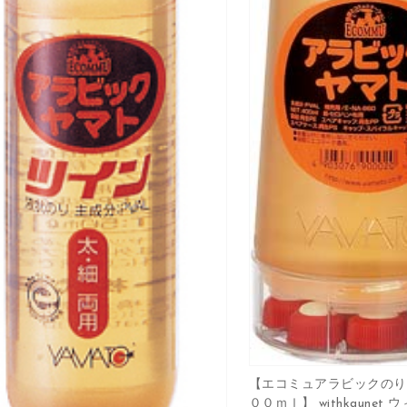
【エコミュアラビックのり
００ｍｌ】 withkaunet