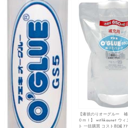
【液状のりオーグルー 補
０ｍｌ】 withkaunet 
ト 一括購買 コスト削減 770