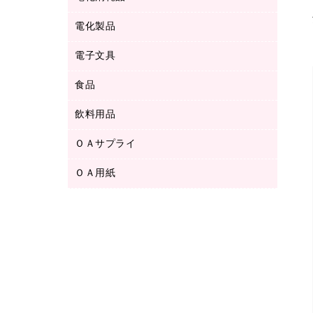
ボールペン用替芯
テープカッター
ＣＤ－Ｒ
タオル・アメニティ用品
ボールペン（ゲルインク）
電化製品
アルバム
デスクトレー
ＣＤ－ＲＷ
ダストボックス
ボールペン（油性）
デスクライト
デスクマット
ＤＶＤ
電子文具
その他電化製品
ティッシュペーパー
マーキングペン（水性）
フィルム・カメラ用品
パンチ
キッチン・調理家電
トイレットペーパー
食品
その他電子文具
マーキングペン（油性）
乾電池・充電池
ファスナーつづり紐
掃除機・クリーナー
トイレ用品
ラベルテープ
万年筆
懐中電灯・ライト
飲料用品
菓子
フロアケース
空調・季節家電
トイレ用洗剤
ラベルライター
修正テープ
電球・蛍光灯
食品
ブックエンド／ブックスタンド
ＡＶ機器・アクセサリー
ＯＡサプライ
お茶備品
ハンドソープ・石鹸
電卓
修正液・修正ペン
メッシュケース／ペンケース
ＯＡタップ／延長コード
インスタントコーヒー
ペーパータオル
ＯＡ用紙
インクカートリッジ
消しゴム
メンディングテープ
コーヒーメーカー・備品
台所用洗剤
コピートナー
筆ペン
その他コピー用紙・プリンタ用紙
ラベル類
ソフトドリンク
掃除用品
トナーカートリッジ
蛍光マーカー
インクジェットプリンタ用紙
レターケース
ミネラルウォーター
掃除用洗剤
ファクシミリトナー
鉛筆
コピー用紙
レタートレー
ミルク・シュガー
殺虫剤
プリンタ用リボン
ハガキ用紙
両面テープ
レギュラーコーヒー
洗濯用品
リサイクルインクカートリッジ
ファクシミリ用紙
保管・整理用品
医薬部外品
洗濯用洗剤
リサイクルトナー（プール方式）
プロッター用紙
備品／小物ケース