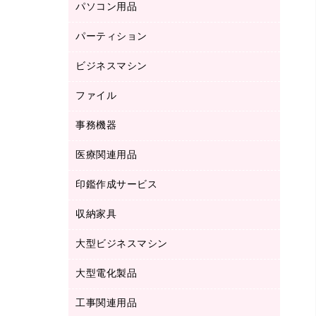
パソコン用品
ノート
防災用品
バインダーノート
養生用品
パーティション
キーボード／テンキー
ルーズリーフ
スマートフォン／モバイル周辺機器
ビジネスマシン
パーティション
伝票
セキュリティ用品
ホワイトボード・黒板
典礼用品
ファイル
インクジェットプリンタ／複合機
ディスプレイモニター
各種用紙
コピー機
ネットワーク／ＬＡＮアクセサリー
事務機器
その他ファイル
封筒
スキャナー
ネットワーク／ＬＡＮ機器
カードケース
医療関連用品
シュレッダ
帳簿
デジタルカメラ
パソコンアクセサリー
クリップボード
タイムカード
慶弔用品
ファクシミリ
印鑑作成サービス
介護用品
パソコンバッグ／収納用品
クリヤーブック（固定式）
タイムレコーダー
粘着メモ
プロジェクタ
使い捨て手袋
パソコン周辺機器
クリヤーブック（差替式）
収納家具
印鑑作成サービス
ラミネータ
額縁
メモリーカード
保健用品
マウス
クリヤーホルダー
ラミネートフィルム
大型ビジネスマシン
その他収納
レーザープリンタ／複合機
医療関連用品
マウスパッド
コンピュータ用ファイル
レーザーポインター
ロッカー・下駄箱
電話機
感染症対策用品
大型電化製品
プリンタ
各種ケーブル
パイプ式ファイル
大型シュレッダー（共配）
保管庫・書庫
ＵＳＢメモリ
感染症対策用品（食品・飲料・食添製
ＨＤＤ／ＳＳＤ
ファイルボックス
工事関連用品
テレビ・ＡＶ機器
ＯＨＰ用品
品）
金庫