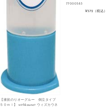
77000583
¥572
（税込）
【液状のりオーグルー 倒立タイプ
５０ｍｌ】 withkaunet ウィズカウネ