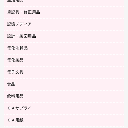
生活用品
カウネットギフト
ＰＯＰ用品
背幅が伸びるファイル
ステープラー本体
カウネットギフト（食品・飲料）
筆記具・修正用品
その他雑貨
２穴リフィル・２穴インデックス
ステープル針
高島屋
キッチン用品
３０穴リフィル・３０穴インデックス
記憶メディア
シャープペンシル
スプレーのり クリーナー
カウネットギフト
ゴミ袋
Ｚ式ファイル
シャープペンシル用替芯
セロハンテープ
設計・製図用品
ブルーレイディスク
スポーツ・レジャー用品
ホワイトボード用マーカー
テープのり
メディア収納用品
スリッパ・サンダル・シューズ
電化消耗品
設計・製図用品
ボールペン用替芯
テープカッター
ＣＤ－Ｒ
タオル・アメニティ用品
ボールペン（ゲルインク）
電化製品
アルバム
デスクトレー
ＣＤ－ＲＷ
ダストボックス
ボールペン（油性）
デスクライト
デスクマット
ＤＶＤ
電子文具
その他電化製品
ティッシュペーパー
マーキングペン（水性）
フィルム・カメラ用品
パンチ
キッチン・調理家電
トイレットペーパー
食品
その他電子文具
マーキングペン（油性）
乾電池・充電池
ファスナーつづり紐
掃除機・クリーナー
トイレ用品
ラベルテープ
万年筆
懐中電灯・ライト
飲料用品
菓子
フロアケース
空調・季節家電
トイレ用洗剤
ラベルライター
修正テープ
電球・蛍光灯
食品
ブックエンド／ブックスタンド
ＡＶ機器・アクセサリー
ＯＡサプライ
お茶備品
ハンドソープ・石鹸
電卓
修正液・修正ペン
メッシュケース／ペンケース
ＯＡタップ／延長コード
インスタントコーヒー
ペーパータオル
ＯＡ用紙
インクカートリッジ
消しゴム
メンディングテープ
コーヒーメーカー・備品
台所用洗剤