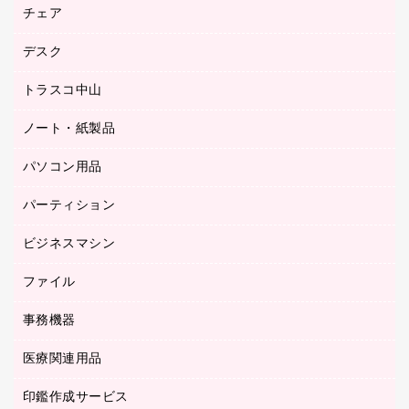
園芸用品
ゴム印（フリーサイズ印）作成サービス
チェア
カウネットスタンプ作成サービス
工場用品
ゴム印（一行印）作成サービス
シヤチハタスタンプ作成サービス
デスク
オフィスチェア
梱包用テープ
ミーティングチェア
梱包用品
トラスコ中山
カウンター
応接イス・ベンチ
結束用品
デスク
ノート・紙製品
建築・作業用品
防災用備蓄食品・飲料
ミーティングテーブル
研究・環境管理用品
パソコン用品
ノート
防災用品
バインダーノート
養生用品
パーティション
キーボード／テンキー
ルーズリーフ
スマートフォン／モバイル周辺機器
ビジネスマシン
パーティション
伝票
セキュリティ用品
ホワイトボード・黒板
典礼用品
ファイル
インクジェットプリンタ／複合機
ディスプレイモニター
各種用紙
コピー機
ネットワーク／ＬＡＮアクセサリー
事務機器
その他ファイル
封筒
スキャナー
ネットワーク／ＬＡＮ機器
カードケース
医療関連用品
シュレッダ
帳簿
デジタルカメラ
パソコンアクセサリー
クリップボード
タイムカード
慶弔用品
ファクシミリ
印鑑作成サービス
介護用品
パソコンバッグ／収納用品
クリヤーブック（固定式）