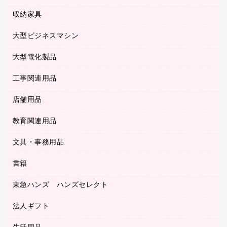
タイムレコーダー
粘着メモ
プロジェクタ
使い捨て手袋
パソコン周辺機器
クリヤーブック（差替式）
収納家具
印鑑作成サービス
ラミネータ
額縁
メモリーカード
保健用品
マウス
クリヤーホルダー
ラミネートフィルム
大型ビジネスマシン
その他収納
レーザープリンタ／複合機
医療関連用品
マウスパッド
コンピュータ用ファイル
レーザーポインター
ロッカー・下駄箱
電話機
感染症対策用品
大型電化製品
プリンタ
各種ケーブル
パイプ式ファイル
大型シュレッダー（共配）
保管庫・書庫
ＵＳＢメモリ
感染症対策用品（食品・飲料・食添製品）
ＨＤＤ／ＳＳＤ
ファイルボックス
工事関連用品
テレビ・ＡＶ機器
ＯＨＰ用品
金庫
ＬＡＮケーブル
フォルダー
冷蔵庫・キッチン・調理家電
店舗用品
屋外用品
ＯＡクリーナー／エアダスター
フラットファイル
工事関連用品
教育関連用品
カウンター／お会計用品
ＯＡフィルター
リングファイル
サイン・看板用品
ＵＳＢハブ／ＵＳＢアクセサリー
レターファイル
文具・事務用品
教育関連用品
ディスプレイ用品
収納保存用品
書籍
その他文具
レジ・ポリ袋
名刺整理用品
はさみ
店舗運営用品
東急ハンズ ハンズセレクト
パソコンソフト
持ち出しファイル
カッター
紙手提げ袋
板目表紙・綴込表紙
法人ギフト
東急ハンズ
クリップ
陳列什器
統一伝票用ファイル
スティックのり