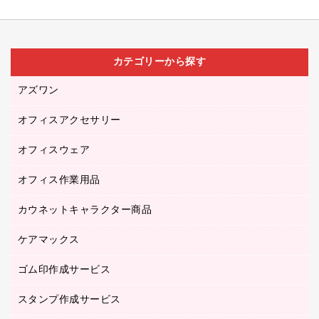
カテゴリーから探す
アズワン
オフィスアクセサリー
医療・介護用品（食品・飲料・食添製品）
研究・環境管理用品
オフィスウェア
オフィスアクセサリー
オフィス作業用品
アウター
ブラウス・シャツ
カウネットキャラクター商品
ペット用品
医療・介護・ワーキングウェア
作業用手袋
ケアマックス
カウネットキャラクター商品
作業用雑貨
ゴム印作成サービス
医療・介護用品（食品・飲料・食添製品）
倉庫収納用品
台車・脚立
スタンプ作成サービス
ゴム印作成サービス