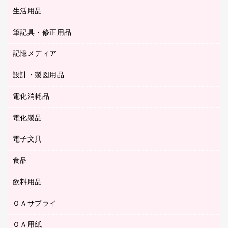
統一伝票用ファイル
スティックのり
生活用品
カウネットギフト
ＰＯＰ用品
背幅が伸びるファイル
ステープラー本体
カウネットギフト（食品・飲料）
筆記具・修正用品
その他雑貨
２穴リフィル・２穴インデックス
ステープル針
高島屋
キッチン用品
３０穴リフィル・３０穴インデックス
記憶メディア
シャープペンシル
スプレーのり クリーナー
カウネットギフト
ゴミ袋
Ｚ式ファイル
シャープペンシル用替芯
セロハンテープ
設計・製図用品
ブルーレイディスク
スポーツ・レジャー用品
ホワイトボード用マーカー
テープのり
メディア収納用品
スリッパ・サンダル・シューズ
電化消耗品
設計・製図用品
ボールペン用替芯
テープカッター
ＣＤ－Ｒ
タオル・アメニティ用品
ボールペン（ゲルインク）
電化製品
アルバム
デスクトレー
ＣＤ－ＲＷ
ダストボックス
ボールペン（油性）
デスクライト
デスクマット
ＤＶＤ
電子文具
その他電化製品
ティッシュペーパー
マーキングペン（水性）
フィルム・カメラ用品
パンチ
キッチン・調理家電
トイレットペーパー
食品
その他電子文具
マーキングペン（油性）
乾電池・充電池
ファスナーつづり紐
掃除機・クリーナー
トイレ用品
ラベルテープ
万年筆
懐中電灯・ライト
飲料用品
菓子
フロアケース
空調・季節家電
トイレ用洗剤
ラベルライター
修正テープ
電球・蛍光灯
食品
ブックエンド／ブックスタンド
ＡＶ機器・アクセサリー
ＯＡサプライ
お茶備品
ハンドソープ・石鹸
電卓
修正液・修正ペン
メッシュケース／ペンケース
ＯＡタップ／延長コード
インスタントコーヒー
ペーパータオル
ＯＡ用紙
インクカートリッジ
消しゴム