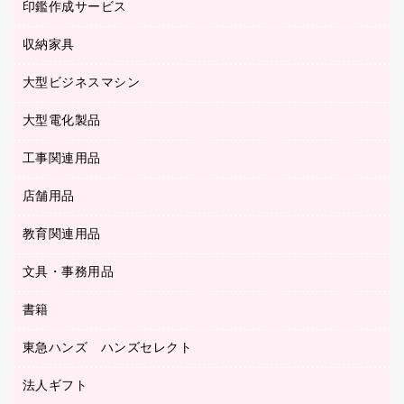
慶弔用品
ファクシミリ
印鑑作成サービス
介護用品
パソコンバッグ／収納用品
クリヤーブック（固定式）
タイムレコーダー
粘着メモ
プロジェクタ
使い捨て手袋
パソコン周辺機器
クリヤーブック（差替式）
収納家具
印鑑作成サービス
ラミネータ
額縁
メモリーカード
保健用品
マウス
クリヤーホルダー
ラミネートフィルム
大型ビジネスマシン
その他収納
レーザープリンタ／複合機
医療関連用品
マウスパッド
コンピュータ用ファイル
レーザーポインター
ロッカー・下駄箱
電話機
感染症対策用品
大型電化製品
プリンタ
各種ケーブル
パイプ式ファイル
大型シュレッダー（共配）
保管庫・書庫
ＵＳＢメモリ
感染症対策用品（食品・飲料・食添製品）
ＨＤＤ／ＳＳＤ
ファイルボックス
工事関連用品
テレビ・ＡＶ機器
ＯＨＰ用品
金庫
ＬＡＮケーブル
フォルダー
冷蔵庫・キッチン・調理家電
店舗用品
屋外用品
ＯＡクリーナー／エアダスター
フラットファイル
工事関連用品
教育関連用品
カウンター／お会計用品
ＯＡフィルター
リングファイル
サイン・看板用品
ＵＳＢハブ／ＵＳＢアクセサリー
レターファイル
文具・事務用品
教育関連用品
ディスプレイ用品
収納保存用品
書籍
その他文具
レジ・ポリ袋
名刺整理用品
はさみ
店舗運営用品
東急ハンズ ハンズセレクト
パソコンソフト
持ち出しファイル
カッター
紙手提げ袋
板目表紙・綴込表紙
法人ギフト
東急ハンズ
クリップ
陳列什器