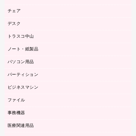
園芸用品
ゴム印（フリーサイズ印）作成サービス
チェア
カウネットスタンプ作成サービス
工場用品
ゴム印（一行印）作成サービス
シヤチハタスタンプ作成サービス
デスク
オフィスチェア
梱包用テープ
ミーティングチェア
梱包用品
トラスコ中山
カウンター
応接イス・ベンチ
結束用品
デスク
ノート・紙製品
建築・作業用品
防災用備蓄食品・飲料
ミーティングテーブル
研究・環境管理用品
パソコン用品
ノート
防災用品
バインダーノート
養生用品
パーティション
キーボード／テンキー
ルーズリーフ
スマートフォン／モバイル周辺機器
ビジネスマシン
パーティション
伝票
セキュリティ用品
ホワイトボード・黒板
典礼用品
ファイル
インクジェットプリンタ／複合機
ディスプレイモニター
各種用紙
コピー機
ネットワーク／ＬＡＮアクセサリー
事務機器
その他ファイル
封筒
スキャナー
ネットワーク／ＬＡＮ機器
カードケース
医療関連用品
シュレッダ
帳簿
デジタルカメラ
パソコンアクセサリー
クリップボード
タイムカード