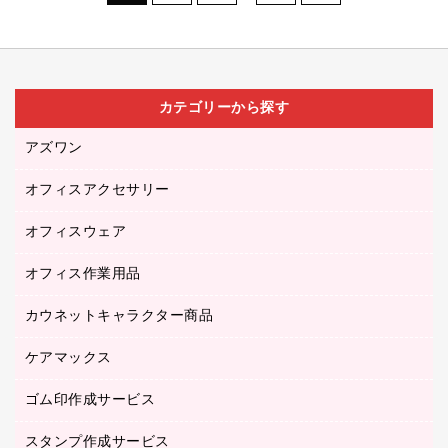
カテゴリーから探す
アズワン
オフィスアクセサリー
医療・介護用品（食品・飲料・食添製品）
研究・環境管理用品
オフィスウェア
オフィスアクセサリー
オフィス作業用品
アウター
ブラウス・シャツ
カウネットキャラクター商品
ペット用品
医療・介護・ワーキングウェア
作業用手袋
ケアマックス
カウネットキャラクター商品
作業用雑貨
ゴム印作成サービス
医療・介護用品（食品・飲料・食添製品）
倉庫収納用品
台車・脚立
スタンプ作成サービス
ゴム印作成サービス