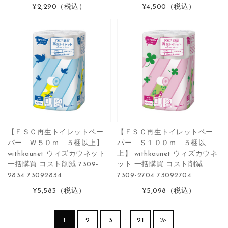
¥2,290
（税込）
¥4,500
（税込）
【ＦＳＣ再生トイレットペー
【ＦＳＣ再生トイレットペー
パー Ｗ５０ｍ ５梱以上】
パー Ｓ１００ｍ ５梱以
withkaunet ウィズカウネット
上】 withkaunet ウィズカウネ
一括購買 コスト削減 7309-
ット 一括購買 コスト削減
2834 73092834
7309-2704 73092704
¥5,583
（税込）
¥5,098
（税込）
…
1
2
3
21
≫