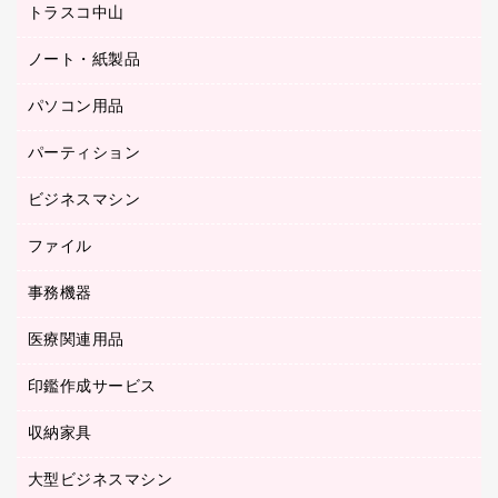
ミーティングチェア
梱包用品
トラスコ中山
カウンター
応接イス・ベンチ
結束用品
デスク
ノート・紙製品
建築・作業用品
防災用備蓄食品・飲料
ミーティングテーブル
研究・環境管理用品
パソコン用品
ノート
防災用品
バインダーノート
養生用品
パーティション
キーボード／テンキー
ルーズリーフ
スマートフォン／モバイル周辺機器
ビジネスマシン
パーティション
伝票
セキュリティ用品
ホワイトボード・黒板
典礼用品
ファイル
インクジェットプリンタ／複合機
ディスプレイモニター
各種用紙
コピー機
ネットワーク／ＬＡＮアクセサリー
事務機器
その他ファイル
封筒
スキャナー
ネットワーク／ＬＡＮ機器
カードケース
医療関連用品
シュレッダ
帳簿
デジタルカメラ
パソコンアクセサリー
クリップボード
タイムカード
慶弔用品
ファクシミリ
印鑑作成サービス
介護用品
パソコンバッグ／収納用品
クリヤーブック（固定式）
タイムレコーダー
粘着メモ
プロジェクタ
使い捨て手袋
パソコン周辺機器
クリヤーブック（差替式）
収納家具
印鑑作成サービス
ラミネータ
額縁
メモリーカード
保健用品
マウス
クリヤーホルダー
ラミネートフィルム
大型ビジネスマシン
その他収納
レーザープリンタ／複合機
医療関連用品