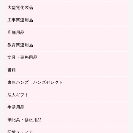
マウスパッド
コンピュータ用ファイル
レーザーポインター
ロッカー・下駄箱
電話機
感染症対策用品
大型電化製品
プリンタ
各種ケーブル
パイプ式ファイル
大型シュレッダー（共配）
保管庫・書庫
ＵＳＢメモリ
感染症対策用品（食品・飲料・食添製品）
ＨＤＤ／ＳＳＤ
ファイルボックス
工事関連用品
テレビ・ＡＶ機器
ＯＨＰ用品
金庫
ＬＡＮケーブル
フォルダー
冷蔵庫・キッチン・調理家電
店舗用品
屋外用品
ＯＡクリーナー／エアダスター
フラットファイル
工事関連用品
教育関連用品
カウンター／お会計用品
ＯＡフィルター
リングファイル
サイン・看板用品
ＵＳＢハブ／ＵＳＢアクセサリー
レターファイル
文具・事務用品
教育関連用品
ディスプレイ用品
収納保存用品
書籍
その他文具
レジ・ポリ袋
名刺整理用品
はさみ
店舗運営用品
東急ハンズ ハンズセレクト
パソコンソフト
持ち出しファイル
カッター
紙手提げ袋
板目表紙・綴込表紙
法人ギフト
東急ハンズ
クリップ
陳列什器
統一伝票用ファイル
スティックのり
生活用品
カウネットギフト
ＰＯＰ用品
背幅が伸びるファイル
ステープラー本体
カウネットギフト（食品・飲料）
筆記具・修正用品
その他雑貨
２穴リフィル・２穴インデックス
ステープル針
高島屋
キッチン用品
３０穴リフィル・３０穴インデックス
記憶メディア
シャープペンシル