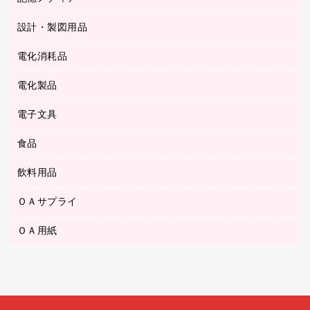
スプレーのり クリーナー
カウネットギフト
ゴミ袋
Ｚ式ファイル
シャープペンシル用替芯
セロハンテープ
設計・製図用品
ブルーレイディスク
スポーツ・レジャー用品
ホワイトボード用マーカー
テープのり
メディア収納用品
スリッパ・サンダル・シューズ
電化消耗品
設計・製図用品
ボールペン用替芯
テープカッター
ＣＤ－Ｒ
タオル・アメニティ用品
ボールペン（ゲルインク）
電化製品
アルバム
デスクトレー
ＣＤ－ＲＷ
ダストボックス
ボールペン（油性）
デスクライト
デスクマット
ＤＶＤ
電子文具
その他電化製品
ティッシュペーパー
マーキングペン（水性）
フィルム・カメラ用品
パンチ
キッチン・調理家電
トイレットペーパー
食品
その他電子文具
マーキングペン（油性）
乾電池・充電池
ファスナーつづり紐
掃除機・クリーナー
トイレ用品
ラベルテープ
万年筆
懐中電灯・ライト
飲料用品
菓子
フロアケース
空調・季節家電
トイレ用洗剤
ラベルライター
修正テープ
電球・蛍光灯
食品
ブックエンド／ブックスタンド
ＡＶ機器・アクセサリー
ＯＡサプライ
お茶備品
ハンドソープ・石鹸
電卓
修正液・修正ペン
メッシュケース／ペンケース
ＯＡタップ／延長コード
インスタントコーヒー
ペーパータオル
ＯＡ用紙
インクカートリッジ
消しゴム
メンディングテープ
コーヒーメーカー・備品
台所用洗剤
コピートナー
筆ペン
その他コピー用紙・プリンタ用紙
ラベル類
ソフトドリンク
掃除用品
トナーカートリッジ
蛍光マーカー
インクジェットプリンタ用紙
レターケース
ミネラルウォーター
掃除用洗剤
ファクシミリトナー
鉛筆
コピー用紙
レタートレー
ミルク・シュガー