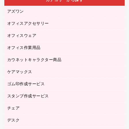
カテゴリーから探す
アズワン
オフィスアクセサリー
医療・介護用品（食品・飲料・食添製品）
研究・環境管理用品
オフィスウェア
オフィスアクセサリー
オフィス作業用品
アウター
ブラウス・シャツ
カウネットキャラクター商品
ペット用品
医療・介護・ワーキングウェア
作業用手袋
ケアマックス
カウネットキャラクター商品
作業用雑貨
ゴム印作成サービス
医療・介護用品（食品・飲料・食添製品）
倉庫収納用品
台車・脚立
スタンプ作成サービス
ゴム印作成サービス
園芸用品
ゴム印（フリーサイズ印）作成サービス
チェア
カウネットスタンプ作成サービス
工場用品
ゴム印（一行印）作成サービス
シヤチハタスタンプ作成サービス
デスク
オフィスチェア
梱包用テープ