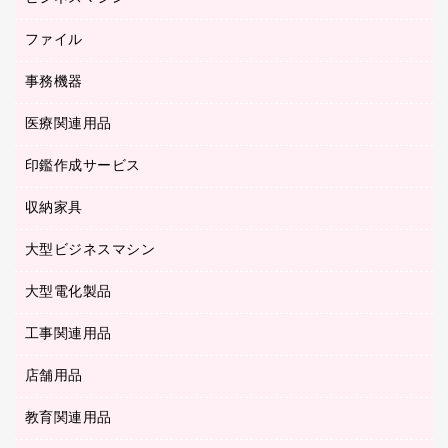
伝票
セキュリティ用品
ホワイトボード・黒板
典礼用品
ファイル
インクジェットプリンタ／複合機
ディスプレイモニター
各種用紙
コピー機
ネットワーク／ＬＡＮアクセサリー
事務機器
その他ファイル
封筒
スキャナー
ネットワーク／ＬＡＮ機器
カードケース
医療関連用品
シュレッダ
帳簿
デジタルカメラ
パソコンアクセサリー
クリップボード
タイムカード
慶弔用品
ファクシミリ
印鑑作成サービス
介護用品
パソコンバッグ／収納用品
クリヤーブック（固定式）
タイムレコーダー
粘着メモ
プロジェクタ
使い捨て手袋
パソコン周辺機器
クリヤーブック（差替式）
収納家具
印鑑作成サービス
ラミネータ
額縁
メモリーカード
保健用品
マウス
クリヤーホルダー
ラミネートフィルム
大型ビジネスマシン
その他収納
レーザープリンタ／複合機
医療関連用品
マウスパッド
コンピュータ用ファイル
レーザーポインター
ロッカー・下駄箱
電話機
感染症対策用品
大型電化製品
プリンタ
各種ケーブル
パイプ式ファイル
大型シュレッダー（共配）
保管庫・書庫
ＵＳＢメモリ
感染症対策用品（食品・飲料・食添製品）
ＨＤＤ／ＳＳＤ
ファイルボックス
工事関連用品
テレビ・ＡＶ機器
ＯＨＰ用品
金庫
ＬＡＮケーブル
フォルダー
冷蔵庫・キッチン・調理家電
店舗用品
屋外用品
ＯＡクリーナー／エアダスター
フラットファイル
工事関連用品
教育関連用品
カウンター／お会計用品
ＯＡフィルター
リングファイル