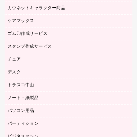
ブラウス・シャツ
カウネットキャラクター商品
ペット用品
医療・介護・ワーキングウェア
作業用手袋
ケアマックス
カウネットキャラクター商品
作業用雑貨
ゴム印作成サービス
医療・介護用品（食品・飲料・食添製品）
倉庫収納用品
台車・脚立
スタンプ作成サービス
ゴム印作成サービス
園芸用品
ゴム印（フリーサイズ印）作成サービス
チェア
カウネットスタンプ作成サービス
工場用品
ゴム印（一行印）作成サービス
シヤチハタスタンプ作成サービス
デスク
オフィスチェア
梱包用テープ
ミーティングチェア
梱包用品
トラスコ中山
カウンター
応接イス・ベンチ
結束用品
デスク
ノート・紙製品
建築・作業用品
防災用備蓄食品・飲料
ミーティングテーブル
研究・環境管理用品
パソコン用品
ノート
防災用品
バインダーノート
養生用品
パーティション
キーボード／テンキー
ルーズリーフ
スマートフォン／モバイル周辺機器
ビジネスマシン
パーティション