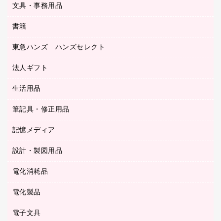
サイン・看板用品
ＵＳＢハブ／ＵＳＢアクセサリー
レターファイル
文具・事務用品
教育関連用品
ディスプレイ用品
収納保存用品
書籍
その他文具
レジ・ポリ袋
名刺整理用品
はさみ
店舗運営用品
東急ハンズ ハンズセレクト
パソコンソフト
持ち出しファイル
カッター
紙手提げ袋
板目表紙・綴込表紙
法人ギフト
東急ハンズ
クリップ
陳列什器
統一伝票用ファイル
スティックのり
生活用品
カウネットギフト
ＰＯＰ用品
背幅が伸びるファイル
ステープラー本体
カウネットギフト（食品・飲料）
筆記具・修正用品
その他雑貨
２穴リフィル・２穴インデックス
ステープル針
高島屋
キッチン用品
３０穴リフィル・３０穴インデックス
記憶メディア
シャープペンシル
スプレーのり クリーナー
カウネットギフト
ゴミ袋
Ｚ式ファイル
シャープペンシル用替芯
セロハンテープ
設計・製図用品
ブルーレイディスク
スポーツ・レジャー用品
ホワイトボード用マーカー
テープのり
メディア収納用品
スリッパ・サンダル・シューズ
電化消耗品
設計・製図用品
ボールペン用替芯
テープカッター
ＣＤ－Ｒ
タオル・アメニティ用品
ボールペン（ゲルインク）
電化製品
アルバム
デスクトレー
ＣＤ－ＲＷ
ダストボックス
ボールペン（油性）
デスクライト
デスクマット
ＤＶＤ
電子文具
その他電化製品
ティッシュペーパー