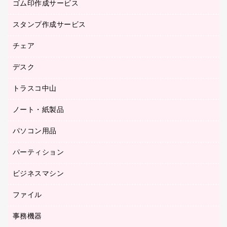
ゴム印作成サービス
医療・介護用品（食品・飲料・食添製品）
倉庫収納用品
台車・脚立
スタンプ作成サービス
ゴム印作成サービス
園芸用品
ゴム印（フリーサイズ印）作成サービス
チェア
カウネットスタンプ作成サービス
工場用品
ゴム印（一行印）作成サービス
シヤチハタスタンプ作成サービス
デスク
オフィスチェア
梱包用テープ
ミーティングチェア
梱包用品
トラスコ中山
カウンター
応接イス・ベンチ
結束用品
デスク
ノート・紙製品
建築・作業用品
防災用備蓄食品・飲料
ミーティングテーブル
研究・環境管理用品
パソコン用品
ノート
防災用品
バインダーノート
養生用品
パーティション
キーボード／テンキー
ルーズリーフ
スマートフォン／モバイル周辺機器
ビジネスマシン
パーティション
伝票
セキュリティ用品
ホワイトボード・黒板
典礼用品
ファイル
インクジェットプリンタ／複合機
ディスプレイモニター
各種用紙
コピー機
ネットワーク／ＬＡＮアクセサリー
事務機器
その他ファイル
封筒
スキャナー