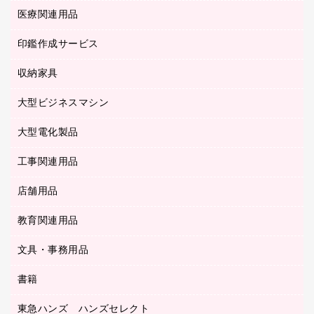
ネットワーク／ＬＡＮ機器
カードケース
医療関連用品
シュレッダ
帳簿
デジタルカメラ
パソコンアクセサリー
クリップボード
タイムカード
慶弔用品
ファクシミリ
印鑑作成サービス
介護用品
パソコンバッグ／収納用品
クリヤーブック（固定式）
タイムレコーダー
粘着メモ
プロジェクタ
使い捨て手袋
パソコン周辺機器
クリヤーブック（差替式）
収納家具
印鑑作成サービス
ラミネータ
額縁
メモリーカード
保健用品
マウス
クリヤーホルダー
ラミネートフィルム
大型ビジネスマシン
その他収納
レーザープリンタ／複合機
医療関連用品
マウスパッド
コンピュータ用ファイル
レーザーポインター
ロッカー・下駄箱
電話機
感染症対策用品
大型電化製品
プリンタ
各種ケーブル
パイプ式ファイル
大型シュレッダー（共配）
保管庫・書庫
ＵＳＢメモリ
感染症対策用品（食品・飲料・食添製品）
ＨＤＤ／ＳＳＤ
ファイルボックス
工事関連用品
テレビ・ＡＶ機器
ＯＨＰ用品
金庫
ＬＡＮケーブル
フォルダー
冷蔵庫・キッチン・調理家電
店舗用品
屋外用品
ＯＡクリーナー／エアダスター
フラットファイル
工事関連用品
教育関連用品
カウンター／お会計用品
ＯＡフィルター
リングファイル
サイン・看板用品
ＵＳＢハブ／ＵＳＢアクセサリー
レターファイル
文具・事務用品
教育関連用品
ディスプレイ用品
収納保存用品
書籍
その他文具
レジ・ポリ袋
名刺整理用品
はさみ
店舗運営用品
東急ハンズ ハンズセレクト
パソコンソフト
持ち出しファイル