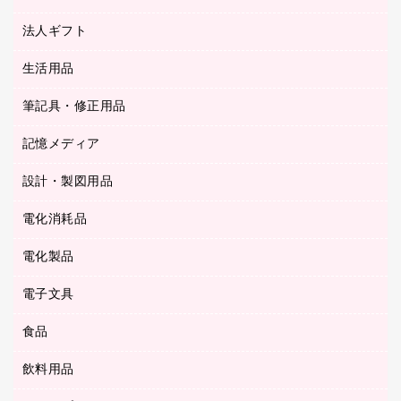
カッター
紙手提げ袋
板目表紙・綴込表紙
法人ギフト
東急ハンズ
クリップ
陳列什器
統一伝票用ファイル
スティックのり
生活用品
カウネットギフト
ＰＯＰ用品
背幅が伸びるファイル
ステープラー本体
カウネットギフト（食品・飲料）
筆記具・修正用品
その他雑貨
２穴リフィル・２穴インデックス
ステープル針
高島屋
キッチン用品
３０穴リフィル・３０穴インデックス
記憶メディア
シャープペンシル
スプレーのり クリーナー
カウネットギフト
ゴミ袋
Ｚ式ファイル
シャープペンシル用替芯
セロハンテープ
設計・製図用品
ブルーレイディスク
スポーツ・レジャー用品
ホワイトボード用マーカー
テープのり
メディア収納用品
スリッパ・サンダル・シューズ
電化消耗品
設計・製図用品
ボールペン用替芯
テープカッター
ＣＤ－Ｒ
タオル・アメニティ用品
ボールペン（ゲルインク）
電化製品
アルバム
デスクトレー
ＣＤ－ＲＷ
ダストボックス
ボールペン（油性）
デスクライト
デスクマット
ＤＶＤ
電子文具
その他電化製品
ティッシュペーパー
マーキングペン（水性）
フィルム・カメラ用品
パンチ
キッチン・調理家電
トイレットペーパー
食品
その他電子文具
マーキングペン（油性）
乾電池・充電池
ファスナーつづり紐
掃除機・クリーナー
トイレ用品
ラベルテープ
万年筆
懐中電灯・ライト
飲料用品
菓子
フロアケース
空調・季節家電
トイレ用洗剤
ラベルライター
修正テープ
電球・蛍光灯
食品
ブックエンド／ブックスタンド