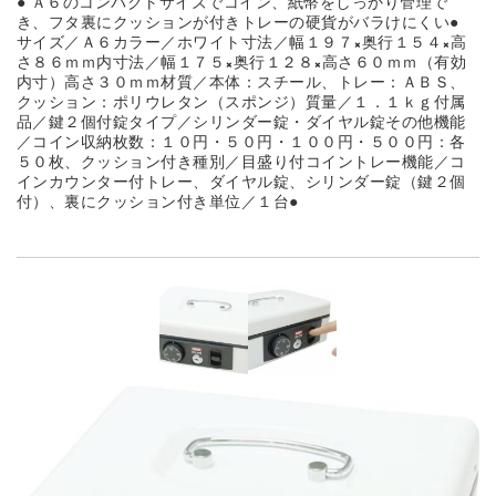
● Ａ６のコンパクトサイズでコイン、紙幣をしっかり管理で
き、フタ裏にクッションが付きトレーの硬貨がバラけにくい●
サイズ／Ａ６カラー／ホワイト寸法／幅１９７×奥行１５４×高
さ８６ｍｍ内寸法／幅１７５×奥行１２８×高さ６０ｍｍ（有効
内寸）高さ３０ｍｍ材質／本体：スチール、トレー：ＡＢＳ、
クッション：ポリウレタン（スポンジ）質量／１．１ｋｇ付属
品／鍵２個付錠タイプ／シリンダー錠・ダイヤル錠その他機能
／コイン収納枚数：１０円・５０円・１００円・５００円：各
５０枚、クッション付き種別／目盛り付コイントレー機能／コ
インカウンター付トレー、ダイヤル錠、シリンダー錠（鍵２個
付）、裏にクッション付き単位／１台●