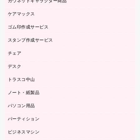
カウネットキャラクター商品
ペット用品
医療・介護・ワーキングウェア
作業用手袋
ケアマックス
カウネットキャラクター商品
作業用雑貨
ゴム印作成サービス
医療・介護用品（食品・飲料・食添製品）
倉庫収納用品
台車・脚立
スタンプ作成サービス
ゴム印作成サービス
園芸用品
ゴム印（フリーサイズ印）作成サービス
チェア
カウネットスタンプ作成サービス
工場用品
ゴム印（一行印）作成サービス
シヤチハタスタンプ作成サービス
デスク
オフィスチェア
梱包用テープ
ミーティングチェア
梱包用品
トラスコ中山
カウンター
応接イス・ベンチ
結束用品
デスク
ノート・紙製品
建築・作業用品
防災用備蓄食品・飲料
ミーティングテーブル
研究・環境管理用品
パソコン用品
ノート
防災用品
バインダーノート
養生用品
パーティション
キーボード／テンキー
ルーズリーフ
スマートフォン／モバイル周辺機器
ビジネスマシン
パーティション
伝票
セキュリティ用品