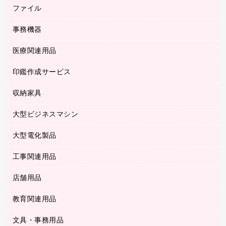
ホワイトボード・黒板
典礼用品
ファイル
インクジェットプリンタ／複合機
ディスプレイモニター
各種用紙
コピー機
ネットワーク／ＬＡＮアクセサリー
事務機器
その他ファイル
封筒
スキャナー
ネットワーク／ＬＡＮ機器
カードケース
医療関連用品
シュレッダ
帳簿
デジタルカメラ
パソコンアクセサリー
クリップボード
タイムカード
慶弔用品
ファクシミリ
印鑑作成サービス
介護用品
パソコンバッグ／収納用品
クリヤーブック（固定式）
タイムレコーダー
粘着メモ
プロジェクタ
使い捨て手袋
パソコン周辺機器
クリヤーブック（差替式）
収納家具
印鑑作成サービス
ラミネータ
額縁
メモリーカード
保健用品
マウス
クリヤーホルダー
ラミネートフィルム
大型ビジネスマシン
その他収納
レーザープリンタ／複合機
医療関連用品
マウスパッド
コンピュータ用ファイル
レーザーポインター
ロッカー・下駄箱
電話機
感染症対策用品
大型電化製品
プリンタ
各種ケーブル
パイプ式ファイル
大型シュレッダー（共配）
保管庫・書庫
ＵＳＢメモリ
感染症対策用品（食品・飲料・食添製品）
ＨＤＤ／ＳＳＤ
ファイルボックス
工事関連用品
テレビ・ＡＶ機器
ＯＨＰ用品
金庫
ＬＡＮケーブル
フォルダー
冷蔵庫・キッチン・調理家電
店舗用品
屋外用品
ＯＡクリーナー／エアダスター
フラットファイル
工事関連用品
教育関連用品
カウンター／お会計用品
ＯＡフィルター
リングファイル
サイン・看板用品
ＵＳＢハブ／ＵＳＢアクセサリー
レターファイル
文具・事務用品
教育関連用品