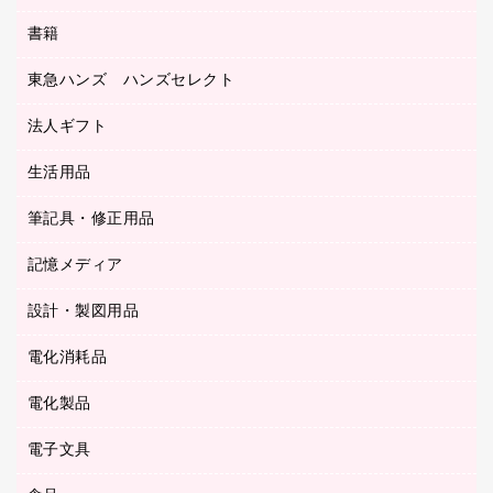
ディスプレイ用品
収納保存用品
書籍
その他文具
レジ・ポリ袋
名刺整理用品
はさみ
店舗運営用品
東急ハンズ ハンズセレクト
パソコンソフト
持ち出しファイル
カッター
紙手提げ袋
板目表紙・綴込表紙
法人ギフト
東急ハンズ
クリップ
陳列什器
統一伝票用ファイル
スティックのり
生活用品
カウネットギフト
ＰＯＰ用品
背幅が伸びるファイル
ステープラー本体
カウネットギフト（食品・飲料）
筆記具・修正用品
その他雑貨
２穴リフィル・２穴インデックス
ステープル針
高島屋
キッチン用品
３０穴リフィル・３０穴インデックス
記憶メディア
シャープペンシル
スプレーのり クリーナー
カウネットギフト
ゴミ袋
Ｚ式ファイル
シャープペンシル用替芯
セロハンテープ
設計・製図用品
ブルーレイディスク
スポーツ・レジャー用品
ホワイトボード用マーカー
テープのり
メディア収納用品
スリッパ・サンダル・シューズ
電化消耗品
設計・製図用品
ボールペン用替芯
テープカッター
ＣＤ－Ｒ
タオル・アメニティ用品
ボールペン（ゲルインク）
電化製品
アルバム
デスクトレー
ＣＤ－ＲＷ
ダストボックス
ボールペン（油性）
デスクライト
デスクマット
ＤＶＤ
電子文具
その他電化製品
ティッシュペーパー
マーキングペン（水性）
フィルム・カメラ用品
パンチ
キッチン・調理家電
トイレットペーパー