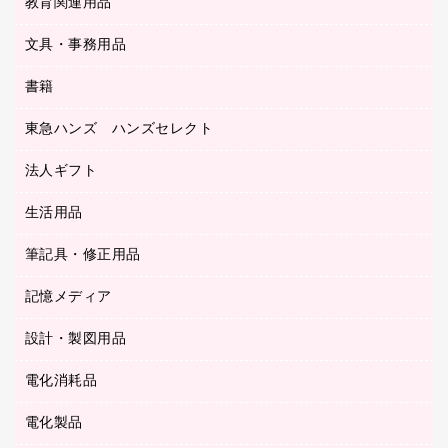
教育関連用品
カウンター／お会計用品
ＯＡフィルター
リングファイル
サイン・看板用品
ＵＳＢハブ／ＵＳＢアクセサリー
レターファイル
文具・事務用品
教育関連用品
ディスプレイ用品
収納保存用品
書籍
その他文具
レジ・ポリ袋
名刺整理用品
はさみ
店舗運営用品
東急ハンズ ハンズセレクト
パソコンソフト
持ち出しファイル
カッター
紙手提げ袋
板目表紙・綴込表紙
法人ギフト
東急ハンズ
クリップ
陳列什器
統一伝票用ファイル
スティックのり
生活用品
カウネットギフト
ＰＯＰ用品
背幅が伸びるファイル
ステープラー本体
カウネットギフト（食品・飲料）
筆記具・修正用品
その他雑貨
２穴リフィル・２穴インデックス
ステープル針
高島屋
キッチン用品
３０穴リフィル・３０穴インデックス
記憶メディア
シャープペンシル
スプレーのり クリーナー
カウネットギフト
ゴミ袋
Ｚ式ファイル
シャープペンシル用替芯
セロハンテープ
設計・製図用品
ブルーレイディスク
スポーツ・レジャー用品
ホワイトボード用マーカー
テープのり
メディア収納用品
スリッパ・サンダル・シューズ
電化消耗品
設計・製図用品
ボールペン用替芯
テープカッター
ＣＤ－Ｒ
タオル・アメニティ用品
ボールペン（ゲルインク）
電化製品
アルバム
デスクトレー
ＣＤ－ＲＷ
ダストボックス