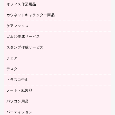
オフィス作業用品
アウター
ブラウス・シャツ
カウネットキャラクター商品
ペット用品
医療・介護・ワーキングウェア
作業用手袋
ケアマックス
カウネットキャラクター商品
作業用雑貨
ゴム印作成サービス
医療・介護用品（食品・飲料・食添製品）
倉庫収納用品
台車・脚立
スタンプ作成サービス
ゴム印作成サービス
園芸用品
ゴム印（フリーサイズ印）作成サービス
チェア
カウネットスタンプ作成サービス
工場用品
ゴム印（一行印）作成サービス
シヤチハタスタンプ作成サービス
デスク
オフィスチェア
梱包用テープ
ミーティングチェア
梱包用品
トラスコ中山
カウンター
応接イス・ベンチ
結束用品
デスク
ノート・紙製品
建築・作業用品
防災用備蓄食品・飲料
ミーティングテーブル
研究・環境管理用品
パソコン用品
ノート
防災用品
バインダーノート
養生用品
パーティション
キーボード／テンキー