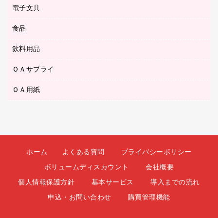
ボールペン（油性）
デスクライト
デスクマット
ＤＶＤ
電子文具
その他電化製品
ティッシュペーパー
マーキングペン（水性）
フィルム・カメラ用品
パンチ
キッチン・調理家電
トイレットペーパー
食品
その他電子文具
マーキングペン（油性）
乾電池・充電池
ファスナーつづり紐
掃除機・クリーナー
トイレ用品
ラベルテープ
万年筆
懐中電灯・ライト
飲料用品
菓子
フロアケース
空調・季節家電
トイレ用洗剤
ラベルライター
修正テープ
電球・蛍光灯
食品
ブックエンド／ブックスタンド
ＡＶ機器・アクセサリー
ＯＡサプライ
お茶備品
ハンドソープ・石鹸
電卓
修正液・修正ペン
メッシュケース／ペンケース
ＯＡタップ／延長コード
インスタントコーヒー
ペーパータオル
ＯＡ用紙
インクカートリッジ
消しゴム
メンディングテープ
コーヒーメーカー・備品
台所用洗剤
コピートナー
筆ペン
その他コピー用紙・プリンタ用紙
ラベル類
ソフトドリンク
掃除用品
トナーカートリッジ
蛍光マーカー
インクジェットプリンタ用紙
レターケース
ミネラルウォーター
掃除用洗剤
ファクシミリトナー
鉛筆
コピー用紙
レタートレー
ミルク・シュガー
殺虫剤
プリンタ用リボン
ホーム
よくある質問
プライバシーポリシー
ハガキ用紙
両面テープ
レギュラーコーヒー
洗濯用品
リサイクルインクカートリッジ
ボリュームディスカウント
会社概要
ファクシミリ用紙
保管・整理用品
医薬部外品
洗濯用洗剤
リサイクルトナー（プール方式）
個人情報保護方針
基本サービス
導入までの流れ
プロッター用紙
備品／小物ケース
紅茶・バラエティ飲料
浴室用品
リサイクルトナー（リターン方式）
申込・お問い合わせ
購買管理機能
ラベル用紙
印章用品
緑茶飲料
消臭・芳香剤
互換インクカートリッジ
ワープロ用紙
名札