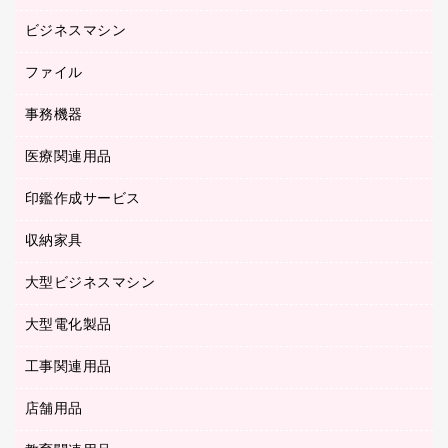
ルーズリーフ
スマートフォン／モバイル周辺機器
ビジネスマシン
パーティション
伝票
セキュリティ用品
ホワイトボード・黒板
典礼用品
ファイル
インクジェットプリンタ／複合機
ディスプレイモニター
各種用紙
コピー機
ネットワーク／ＬＡＮアクセサリー
事務機器
その他ファイル
封筒
スキャナー
ネットワーク／ＬＡＮ機器
カードケース
医療関連用品
シュレッダ
帳簿
デジタルカメラ
パソコンアクセサリー
クリップボード
タイムカード
慶弔用品
ファクシミリ
印鑑作成サービス
介護用品
パソコンバッグ／収納用品
クリヤーブック（固定式）
タイムレコーダー
粘着メモ
プロジェクタ
使い捨て手袋
パソコン周辺機器
クリヤーブック（差替式）
収納家具
印鑑作成サービス
ラミネータ
額縁
メモリーカード
保健用品
マウス
クリヤーホルダー
ラミネートフィルム
大型ビジネスマシン
その他収納
レーザープリンタ／複合機
医療関連用品
マウスパッド
コンピュータ用ファイル
レーザーポインター
ロッカー・下駄箱
電話機
感染症対策用品
大型電化製品
プリンタ
各種ケーブル
パイプ式ファイル
大型シュレッダー（共配）
保管庫・書庫
ＵＳＢメモリ
感染症対策用品（食品・飲料・食添製品）
ＨＤＤ／ＳＳＤ
ファイルボックス
工事関連用品
テレビ・ＡＶ機器
ＯＨＰ用品
金庫
ＬＡＮケーブル
フォルダー
冷蔵庫・キッチン・調理家電
店舗用品
屋外用品
ＯＡクリーナー／エアダスター
フラットファイル
工事関連用品