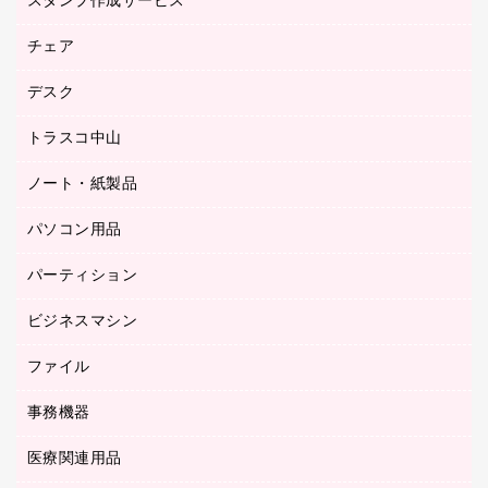
スタンプ作成サービス
ゴム印作成サービス
園芸用品
ゴム印（フリーサイズ印）作成サービス
チェア
カウネットスタンプ作成サービス
工場用品
ゴム印（一行印）作成サービス
シヤチハタスタンプ作成サービス
デスク
オフィスチェア
梱包用テープ
ミーティングチェア
梱包用品
トラスコ中山
カウンター
応接イス・ベンチ
結束用品
デスク
ノート・紙製品
建築・作業用品
防災用備蓄食品・飲料
ミーティングテーブル
研究・環境管理用品
パソコン用品
ノート
防災用品
バインダーノート
養生用品
パーティション
キーボード／テンキー
ルーズリーフ
スマートフォン／モバイル周辺機器
ビジネスマシン
パーティション
伝票
セキュリティ用品
ホワイトボード・黒板
典礼用品
ファイル
インクジェットプリンタ／複合機
ディスプレイモニター
各種用紙
コピー機
ネットワーク／ＬＡＮアクセサリー
事務機器
その他ファイル
封筒
スキャナー
ネットワーク／ＬＡＮ機器
カードケース
医療関連用品
シュレッダ
帳簿
デジタルカメラ
パソコンアクセサリー
クリップボード