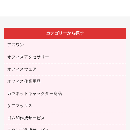
カテゴリーから探す
アズワン
オフィスアクセサリー
医療・介護用品（食品・飲料・食添製品）
研究・環境管理用品
オフィスウェア
オフィスアクセサリー
オフィス作業用品
アウター
ブラウス・シャツ
カウネットキャラクター商品
ペット用品
医療・介護・ワーキングウェア
作業用手袋
ケアマックス
カウネットキャラクター商品
作業用雑貨
ゴム印作成サービス
医療・介護用品（食品・飲料・食添製品）
倉庫収納用品
台車・脚立