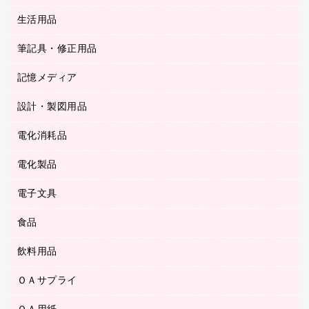
陳列什器
統一伝票用ファイル
スティックのり
生活用品
カウネットギフト
ＰＯＰ用品
背幅が伸びるファイル
ステープラー本体
カウネットギフト（食品・飲料）
筆記具・修正用品
その他雑貨
２穴リフィル・２穴インデックス
ステープル針
高島屋
キッチン用品
３０穴リフィル・３０穴インデックス
記憶メディア
シャープペンシル
スプレーのり クリーナー
カウネットギフト
ゴミ袋
Ｚ式ファイル
シャープペンシル用替芯
セロハンテープ
設計・製図用品
ブルーレイディスク
スポーツ・レジャー用品
ホワイトボード用マーカー
テープのり
メディア収納用品
スリッパ・サンダル・シューズ
電化消耗品
設計・製図用品
ボールペン用替芯
テープカッター
ＣＤ－Ｒ
タオル・アメニティ用品
ボールペン（ゲルインク）
電化製品
アルバム
デスクトレー
ＣＤ－ＲＷ
ダストボックス
ボールペン（油性）
デスクライト
デスクマット
ＤＶＤ
電子文具
その他電化製品
ティッシュペーパー
マーキングペン（水性）
フィルム・カメラ用品
パンチ
キッチン・調理家電
トイレットペーパー
食品
その他電子文具
マーキングペン（油性）
乾電池・充電池
ファスナーつづり紐
掃除機・クリーナー
トイレ用品
ラベルテープ
万年筆
懐中電灯・ライト
飲料用品
菓子
フロアケース
空調・季節家電
トイレ用洗剤
ラベルライター
修正テープ
電球・蛍光灯
食品
ブックエンド／ブックスタンド
ＡＶ機器・アクセサリー
ＯＡサプライ
お茶備品
ハンドソープ・石鹸
電卓
修正液・修正ペン
メッシュケース／ペンケース
ＯＡタップ／延長コード
インスタントコーヒー
ペーパータオル