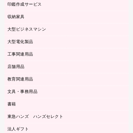
タイムカード
慶弔用品
ファクシミリ
印鑑作成サービス
介護用品
パソコンバッグ／収納用品
クリヤーブック（固定式）
タイムレコーダー
粘着メモ
プロジェクタ
使い捨て手袋
パソコン周辺機器
クリヤーブック（差替式）
収納家具
印鑑作成サービス
ラミネータ
額縁
メモリーカード
保健用品
マウス
クリヤーホルダー
ラミネートフィルム
大型ビジネスマシン
その他収納
レーザープリンタ／複合機
医療関連用品
マウスパッド
コンピュータ用ファイル
レーザーポインター
ロッカー・下駄箱
電話機
感染症対策用品
大型電化製品
プリンタ
各種ケーブル
パイプ式ファイル
大型シュレッダー（共配）
保管庫・書庫
ＵＳＢメモリ
感染症対策用品（食品・飲料・食添製品）
ＨＤＤ／ＳＳＤ
ファイルボックス
工事関連用品
テレビ・ＡＶ機器
ＯＨＰ用品
金庫
ＬＡＮケーブル
フォルダー
冷蔵庫・キッチン・調理家電
店舗用品
屋外用品
ＯＡクリーナー／エアダスター
フラットファイル
工事関連用品
教育関連用品
カウンター／お会計用品
ＯＡフィルター
リングファイル
サイン・看板用品
ＵＳＢハブ／ＵＳＢアクセサリー
レターファイル
文具・事務用品
教育関連用品
ディスプレイ用品
収納保存用品
書籍
その他文具
レジ・ポリ袋
名刺整理用品
はさみ
店舗運営用品
東急ハンズ ハンズセレクト
パソコンソフト
持ち出しファイル
カッター
紙手提げ袋
板目表紙・綴込表紙
法人ギフト
東急ハンズ
クリップ