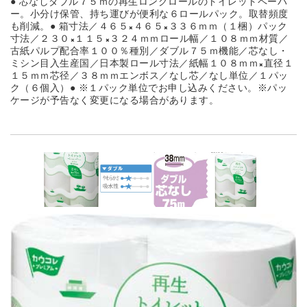
● 芯なしダブル７５ｍの再生ロングロールのトイレットペーパ
ー。小分け保管、持ち運びが便利な６ロールパック。取替頻度
も削減。● 箱寸法／４６５×４６５×３３６ｍｍ（１梱）パック
寸法／２３０×１１５×３２４ｍｍロール幅／１０８ｍｍ材質／
古紙パルプ配合率１００％種別／ダブル７５ｍ機能／芯なし・
ミシン目入生産国／日本製ロール寸法／紙幅１０８ｍｍ×直径１
１５ｍｍ芯径／３８ｍｍエンボス／なし芯／なし単位／１パッ
ク（６個入）● ※１パック単位でお申し込みください。※パッ
ケージが予告なく変更になる場合があります。