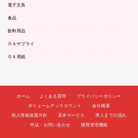
ボールペン（油性）
デスクライト
デスクマット
ＤＶＤ
電子文具
その他電化製品
ティッシュペーパー
マーキングペン（水性）
フィルム・カメラ用品
パンチ
キッチン・調理家電
トイレットペーパー
食品
その他電子文具
マーキングペン（油性）
乾電池・充電池
ファスナーつづり紐
掃除機・クリーナー
トイレ用品
ラベルテープ
万年筆
懐中電灯・ライト
飲料用品
菓子
フロアケース
空調・季節家電
トイレ用洗剤
ラベルライター
修正テープ
電球・蛍光灯
食品
ブックエンド／ブックスタンド
ＡＶ機器・アクセサリー
ＯＡサプライ
お茶備品
ハンドソープ・石鹸
電卓
修正液・修正ペン
メッシュケース／ペンケース
ＯＡタップ／延長コード
インスタントコーヒー
ペーパータオル
ＯＡ用紙
インクカートリッジ
消しゴム
メンディングテープ
コーヒーメーカー・備品
台所用洗剤
コピートナー
筆ペン
その他コピー用紙・プリンタ用紙
ラベル類
ソフトドリンク
掃除用品
トナーカートリッジ
蛍光マーカー
インクジェットプリンタ用紙
レターケース
ミネラルウォーター
掃除用洗剤
ファクシミリトナー
鉛筆
コピー用紙
レタートレー
ミルク・シュガー
殺虫剤
プリンタ用リボン
ホーム
よくある質問
プライバシーポリシー
ハガキ用紙
両面テープ
レギュラーコーヒー
洗濯用品
リサイクルインクカートリッジ
ボリュームディスカウント
会社概要
ファクシミリ用紙
保管・整理用品
医薬部外品
洗濯用洗剤
リサイクルトナー（プール方式）
個人情報保護方針
基本サービス
導入までの流れ
プロッター用紙
備品／小物ケース
紅茶・バラエティ飲料
浴室用品
リサイクルトナー（リターン方式）
申込・お問い合わせ
購買管理機能
ラベル用紙
印章用品
緑茶飲料
消臭・芳香剤
互換インクカートリッジ
ワープロ用紙
名札