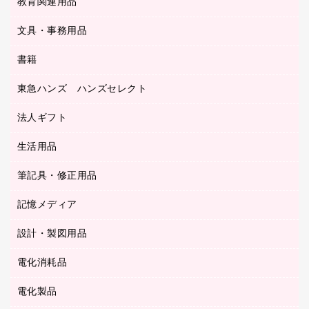
教育関連用品
カウンター／お会計用品
ＯＡフィルター
リングファイル
サイン・看板用品
ＵＳＢハブ／ＵＳＢアクセサリー
レターファイル
文具・事務用品
教育関連用品
ディスプレイ用品
収納保存用品
書籍
その他文具
レジ・ポリ袋
名刺整理用品
はさみ
店舗運営用品
東急ハンズ ハンズセレクト
パソコンソフト
持ち出しファイル
カッター
紙手提げ袋
板目表紙・綴込表紙
法人ギフト
東急ハンズ
クリップ
陳列什器
統一伝票用ファイル
スティックのり
生活用品
カウネットギフト
ＰＯＰ用品
背幅が伸びるファイル
ステープラー本体
カウネットギフト（食品・飲料）
筆記具・修正用品
その他雑貨
２穴リフィル・２穴インデックス
ステープル針
高島屋
キッチン用品
３０穴リフィル・３０穴インデックス
記憶メディア
シャープペンシル
スプレーのり クリーナー
カウネットギフト
ゴミ袋
Ｚ式ファイル
シャープペンシル用替芯
セロハンテープ
設計・製図用品
ブルーレイディスク
スポーツ・レジャー用品
ホワイトボード用マーカー
テープのり
メディア収納用品
スリッパ・サンダル・シューズ
電化消耗品
設計・製図用品
ボールペン用替芯
テープカッター
ＣＤ－Ｒ
タオル・アメニティ用品
ボールペン（ゲルインク）
電化製品
アルバム
デスクトレー
ＣＤ－ＲＷ
ダストボックス