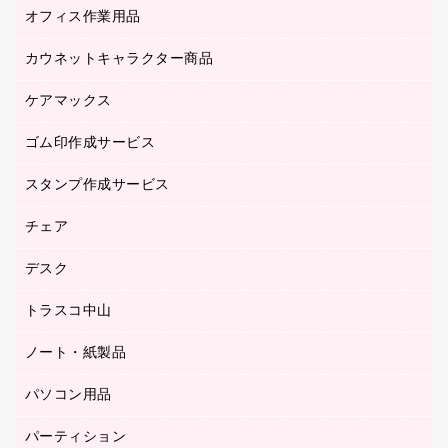
オフィス作業用品
アウター
ブラウス・シャツ
カウネットキャラクター商品
ペット用品
医療・介護・ワーキングウェア
作業用手袋
ケアマックス
カウネットキャラクター商品
作業用雑貨
ゴム印作成サービス
医療・介護用品（食品・飲料・食添製品）
倉庫収納用品
台車・脚立
スタンプ作成サービス
ゴム印作成サービス
園芸用品
ゴム印（フリーサイズ印）作成サービス
チェア
カウネットスタンプ作成サービス
工場用品
ゴム印（一行印）作成サービス
シヤチハタスタンプ作成サービス
デスク
オフィスチェア
梱包用テープ
ミーティングチェア
梱包用品
トラスコ中山
カウンター
応接イス・ベンチ
結束用品
デスク
ノート・紙製品
建築・作業用品
防災用備蓄食品・飲料
ミーティングテーブル
研究・環境管理用品
パソコン用品
ノート
防災用品
バインダーノート
養生用品
パーティション
キーボード／テンキー