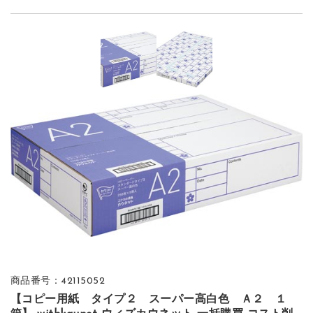
商品番号：42115052
【コピー用紙 タイプ２ スーパー高白色 Ａ２ １