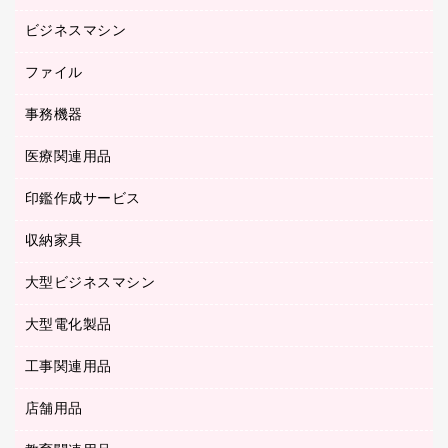
ルーズリーフ
スマートフォン／モバイル周辺機器
ビジネスマシン
パーティション
伝票
セキュリティ用品
ホワイトボード・黒板
典礼用品
ファイル
インクジェットプリンタ／複合機
ディスプレイモニター
各種用紙
コピー機
ネットワーク／ＬＡＮアクセサリー
事務機器
その他ファイル
封筒
スキャナー
ネットワーク／ＬＡＮ機器
カードケース
医療関連用品
シュレッダ
帳簿
デジタルカメラ
パソコンアクセサリー
クリップボード
タイムカード
慶弔用品
ファクシミリ
印鑑作成サービス
介護用品
パソコンバッグ／収納用品
クリヤーブック（固定式）
タイムレコーダー
粘着メモ
プロジェクタ
使い捨て手袋
パソコン周辺機器
クリヤーブック（差替式）
収納家具
印鑑作成サービス
ラミネータ
額縁
メモリーカード
保健用品
マウス
クリヤーホルダー
ラミネートフィルム
大型ビジネスマシン
その他収納
レーザープリンタ／複合機
医療関連用品
マウスパッド
コンピュータ用ファイル
レーザーポインター
ロッカー・下駄箱
電話機
感染症対策用品
大型電化製品
プリンタ
各種ケーブル
パイプ式ファイル
大型シュレッダー（共配）
保管庫・書庫
ＵＳＢメモリ
感染症対策用品（食品・飲料・食添製品）
ＨＤＤ／ＳＳＤ
ファイルボックス
工事関連用品
テレビ・ＡＶ機器
ＯＨＰ用品
金庫
ＬＡＮケーブル
フォルダー
冷蔵庫・キッチン・調理家電
店舗用品
屋外用品
ＯＡクリーナー／エアダスター
フラットファイル
工事関連用品