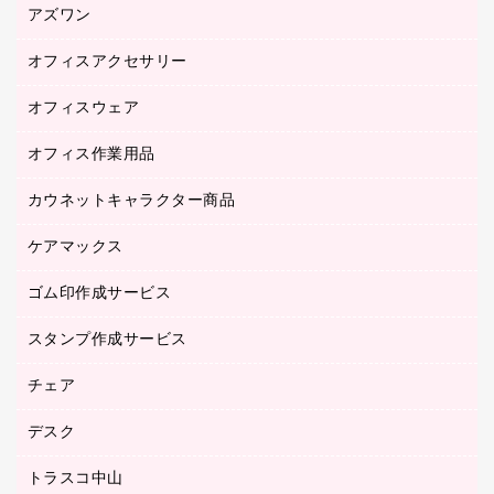
アズワン
オフィスアクセサリー
医療・介護用品（食品・飲料・食添製品）
研究・環境管理用品
オフィスウェア
オフィスアクセサリー
オフィス作業用品
アウター
ブラウス・シャツ
カウネットキャラクター商品
ペット用品
医療・介護・ワーキングウェア
作業用手袋
ケアマックス
カウネットキャラクター商品
作業用雑貨
ゴム印作成サービス
医療・介護用品（食品・飲料・食添製品）
倉庫収納用品
台車・脚立
スタンプ作成サービス
ゴム印作成サービス
園芸用品
ゴム印（フリーサイズ印）作成サービス
チェア
カウネットスタンプ作成サービス
工場用品
ゴム印（一行印）作成サービス
シヤチハタスタンプ作成サービス
デスク
オフィスチェア
梱包用テープ
ミーティングチェア
梱包用品
トラスコ中山
カウンター