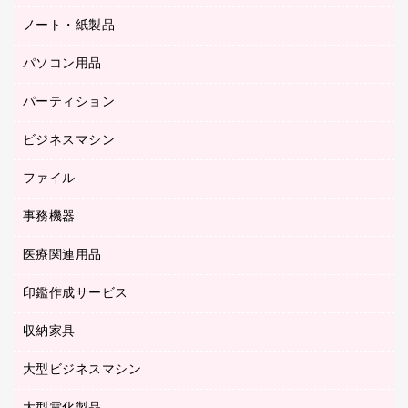
応接イス・ベンチ
結束用品
デスク
ノート・紙製品
建築・作業用品
防災用備蓄食品・飲料
ミーティングテーブル
研究・環境管理用品
パソコン用品
ノート
防災用品
バインダーノート
養生用品
パーティション
キーボード／テンキー
ルーズリーフ
スマートフォン／モバイル周辺機器
ビジネスマシン
パーティション
伝票
セキュリティ用品
ホワイトボード・黒板
典礼用品
ファイル
インクジェットプリンタ／複合機
ディスプレイモニター
各種用紙
コピー機
ネットワーク／ＬＡＮアクセサリー
事務機器
その他ファイル
封筒
スキャナー
ネットワーク／ＬＡＮ機器
カードケース
医療関連用品
シュレッダ
帳簿
デジタルカメラ
パソコンアクセサリー
クリップボード
タイムカード
慶弔用品
ファクシミリ
印鑑作成サービス
介護用品
パソコンバッグ／収納用品
クリヤーブック（固定式）
タイムレコーダー
粘着メモ
プロジェクタ
使い捨て手袋
パソコン周辺機器
クリヤーブック（差替式）
収納家具
印鑑作成サービス
ラミネータ
額縁
メモリーカード
保健用品
マウス
クリヤーホルダー
ラミネートフィルム
大型ビジネスマシン
その他収納
レーザープリンタ／複合機
医療関連用品
マウスパッド
コンピュータ用ファイル
レーザーポインター
ロッカー・下駄箱
電話機
感染症対策用品