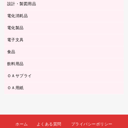
シャープペンシル用替芯
セロハンテープ
設計・製図用品
ブルーレイディスク
スポーツ・レジャー用品
ホワイトボード用マーカー
テープのり
メディア収納用品
スリッパ・サンダル・シューズ
電化消耗品
設計・製図用品
ボールペン用替芯
テープカッター
ＣＤ－Ｒ
タオル・アメニティ用品
ボールペン（ゲルインク）
電化製品
アルバム
デスクトレー
ＣＤ－ＲＷ
ダストボックス
ボールペン（油性）
デスクライト
デスクマット
ＤＶＤ
電子文具
その他電化製品
ティッシュペーパー
マーキングペン（水性）
フィルム・カメラ用品
パンチ
キッチン・調理家電
トイレットペーパー
食品
その他電子文具
マーキングペン（油性）
乾電池・充電池
ファスナーつづり紐
掃除機・クリーナー
トイレ用品
ラベルテープ
万年筆
懐中電灯・ライト
飲料用品
菓子
フロアケース
空調・季節家電
トイレ用洗剤
ラベルライター
修正テープ
電球・蛍光灯
食品
ブックエンド／ブックスタンド
ＡＶ機器・アクセサリー
ＯＡサプライ
お茶備品
ハンドソープ・石鹸
電卓
修正液・修正ペン
メッシュケース／ペンケース
ＯＡタップ／延長コード
インスタントコーヒー
ペーパータオル
ＯＡ用紙
インクカートリッジ
消しゴム
メンディングテープ
コーヒーメーカー・備品
台所用洗剤
コピートナー
筆ペン
その他コピー用紙・プリンタ用紙
ラベル類
ソフトドリンク
掃除用品
トナーカートリッジ
蛍光マーカー
インクジェットプリンタ用紙
レターケース
ミネラルウォーター
掃除用洗剤
ファクシミリトナー
鉛筆
コピー用紙
レタートレー
ミルク・シュガー
殺虫剤
プリンタ用リボン
ホーム
よくある質問
プライバシーポリシー
ハガキ用紙
両面テープ