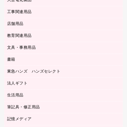
大型電化製品
プリンタ
各種ケーブル
パイプ式ファイル
大型シュレッダー（共配）
保管庫・書庫
ＵＳＢメモリ
感染症対策用品（食品・飲料・食添製品）
ＨＤＤ／ＳＳＤ
ファイルボックス
工事関連用品
テレビ・ＡＶ機器
ＯＨＰ用品
金庫
ＬＡＮケーブル
フォルダー
冷蔵庫・キッチン・調理家電
店舗用品
屋外用品
ＯＡクリーナー／エアダスター
フラットファイル
工事関連用品
教育関連用品
カウンター／お会計用品
ＯＡフィルター
リングファイル
サイン・看板用品
ＵＳＢハブ／ＵＳＢアクセサリー
レターファイル
文具・事務用品
教育関連用品
ディスプレイ用品
収納保存用品
書籍
その他文具
レジ・ポリ袋
名刺整理用品
はさみ
店舗運営用品
東急ハンズ ハンズセレクト
パソコンソフト
持ち出しファイル
カッター
紙手提げ袋
板目表紙・綴込表紙
法人ギフト
東急ハンズ
クリップ
陳列什器
統一伝票用ファイル
スティックのり
生活用品
カウネットギフト
ＰＯＰ用品
背幅が伸びるファイル
ステープラー本体
カウネットギフト（食品・飲料）
筆記具・修正用品
その他雑貨
２穴リフィル・２穴インデックス
ステープル針
高島屋
キッチン用品
３０穴リフィル・３０穴インデックス
記憶メディア
シャープペンシル
スプレーのり クリーナー
カウネットギフト
ゴミ袋
Ｚ式ファイル