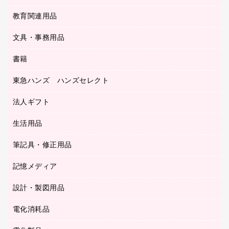
ＯＡクリーナー／エアダスター
フラットファイル
工事関連用品
教育関連用品
カウンター／お会計用品
ＯＡフィルター
リングファイル
サイン・看板用品
ＵＳＢハブ／ＵＳＢアクセサリー
レターファイル
文具・事務用品
教育関連用品
ディスプレイ用品
収納保存用品
書籍
その他文具
レジ・ポリ袋
名刺整理用品
はさみ
店舗運営用品
東急ハンズ ハンズセレクト
パソコンソフト
持ち出しファイル
カッター
紙手提げ袋
板目表紙・綴込表紙
法人ギフト
東急ハンズ
クリップ
陳列什器
統一伝票用ファイル
スティックのり
生活用品
カウネットギフト
ＰＯＰ用品
背幅が伸びるファイル
ステープラー本体
カウネットギフト（食品・飲料）
筆記具・修正用品
その他雑貨
２穴リフィル・２穴インデックス
ステープル針
高島屋
キッチン用品
３０穴リフィル・３０穴インデックス
記憶メディア
シャープペンシル
スプレーのり クリーナー
カウネットギフト
ゴミ袋
Ｚ式ファイル
シャープペンシル用替芯
セロハンテープ
設計・製図用品
ブルーレイディスク
スポーツ・レジャー用品
ホワイトボード用マーカー
テープのり
メディア収納用品
スリッパ・サンダル・シューズ
電化消耗品
設計・製図用品
ボールペン用替芯
テープカッター
ＣＤ－Ｒ
タオル・アメニティ用品