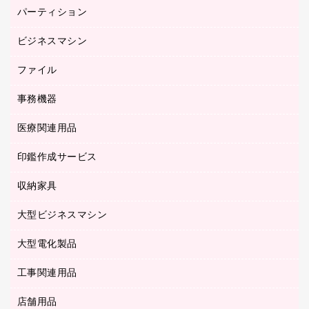
バインダーノート
養生用品
パーティション
キーボード／テンキー
ルーズリーフ
スマートフォン／モバイル周辺機器
ビジネスマシン
パーティション
伝票
セキュリティ用品
ホワイトボード・黒板
典礼用品
ファイル
インクジェットプリンタ／複合機
ディスプレイモニター
各種用紙
コピー機
ネットワーク／ＬＡＮアクセサリー
事務機器
その他ファイル
封筒
スキャナー
ネットワーク／ＬＡＮ機器
カードケース
医療関連用品
シュレッダ
帳簿
デジタルカメラ
パソコンアクセサリー
クリップボード
タイムカード
慶弔用品
ファクシミリ
印鑑作成サービス
介護用品
パソコンバッグ／収納用品
クリヤーブック（固定式）
タイムレコーダー
粘着メモ
プロジェクタ
使い捨て手袋
パソコン周辺機器
クリヤーブック（差替式）
収納家具
印鑑作成サービス
ラミネータ
額縁
メモリーカード
保健用品
マウス
クリヤーホルダー
ラミネートフィルム
大型ビジネスマシン
その他収納
レーザープリンタ／複合機
医療関連用品
マウスパッド
コンピュータ用ファイル
レーザーポインター
ロッカー・下駄箱
電話機
感染症対策用品
大型電化製品
プリンタ
各種ケーブル
パイプ式ファイル
大型シュレッダー（共配）
保管庫・書庫
ＵＳＢメモリ
感染症対策用品（食品・飲料・食添製品）
ＨＤＤ／ＳＳＤ
ファイルボックス
工事関連用品
テレビ・ＡＶ機器
ＯＨＰ用品
金庫
ＬＡＮケーブル
フォルダー
冷蔵庫・キッチン・調理家電
店舗用品
屋外用品