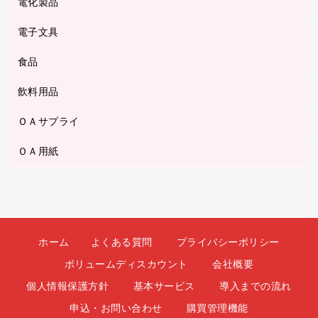
ボールペン（ゲルインク）
電化製品
アルバム
デスクトレー
ＣＤ－ＲＷ
ダストボックス
ボールペン（油性）
デスクライト
デスクマット
ＤＶＤ
電子文具
その他電化製品
ティッシュペーパー
マーキングペン（水性）
フィルム・カメラ用品
パンチ
キッチン・調理家電
トイレットペーパー
食品
その他電子文具
マーキングペン（油性）
乾電池・充電池
ファスナーつづり紐
掃除機・クリーナー
トイレ用品
ラベルテープ
万年筆
懐中電灯・ライト
飲料用品
菓子
フロアケース
空調・季節家電
トイレ用洗剤
ラベルライター
修正テープ
電球・蛍光灯
食品
ブックエンド／ブックスタンド
ＡＶ機器・アクセサリー
ＯＡサプライ
お茶備品
ハンドソープ・石鹸
電卓
修正液・修正ペン
メッシュケース／ペンケース
ＯＡタップ／延長コード
インスタントコーヒー
ペーパータオル
ＯＡ用紙
インクカートリッジ
消しゴム
メンディングテープ
コーヒーメーカー・備品
台所用洗剤
コピートナー
筆ペン
その他コピー用紙・プリンタ用紙
ラベル類
ソフトドリンク
掃除用品
トナーカートリッジ
蛍光マーカー
インクジェットプリンタ用紙
レターケース
ミネラルウォーター
掃除用洗剤
ファクシミリトナー
鉛筆
コピー用紙
レタートレー
ミルク・シュガー
殺虫剤
プリンタ用リボン
ホーム
よくある質問
プライバシーポリシー
ハガキ用紙
両面テープ
レギュラーコーヒー
洗濯用品
リサイクルインクカートリッジ
ボリュームディスカウント
会社概要
ファクシミリ用紙
保管・整理用品
医薬部外品
洗濯用洗剤
リサイクルトナー（プール方式）
個人情報保護方針
基本サービス
導入までの流れ
プロッター用紙
備品／小物ケース
紅茶・バラエティ飲料
浴室用品
リサイクルトナー（リターン方式）
申込・お問い合わせ
購買管理機能
ラベル用紙
印章用品