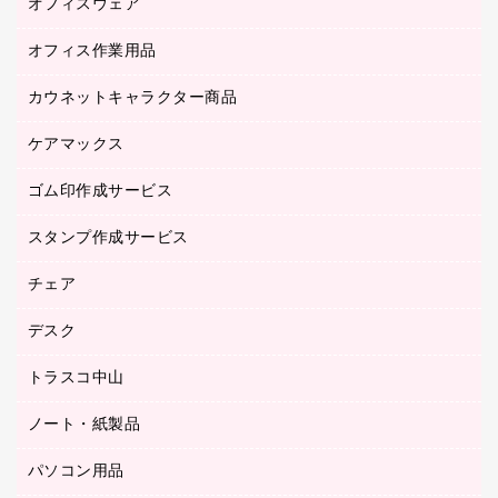
オフィスウェア
オフィスアクセサリー
オフィス作業用品
アウター
ブラウス・シャツ
カウネットキャラクター商品
ペット用品
医療・介護・ワーキングウェア
作業用手袋
ケアマックス
カウネットキャラクター商品
作業用雑貨
ゴム印作成サービス
医療・介護用品（食品・飲料・食添製品）
倉庫収納用品
台車・脚立
スタンプ作成サービス
ゴム印作成サービス
園芸用品
ゴム印（フリーサイズ印）作成サービス
チェア
カウネットスタンプ作成サービス
工場用品
ゴム印（一行印）作成サービス
シヤチハタスタンプ作成サービス
デスク
オフィスチェア
梱包用テープ
ミーティングチェア
梱包用品
トラスコ中山
カウンター
応接イス・ベンチ
結束用品
デスク
ノート・紙製品
建築・作業用品
防災用備蓄食品・飲料
ミーティングテーブル
研究・環境管理用品
パソコン用品
ノート
防災用品