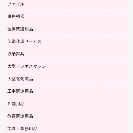
ホワイトボード・黒板
典礼用品
ファイル
インクジェットプリンタ／複合機
ディスプレイモニター
各種用紙
コピー機
ネットワーク／ＬＡＮアクセサリー
事務機器
その他ファイル
封筒
スキャナー
ネットワーク／ＬＡＮ機器
カードケース
医療関連用品
シュレッダ
帳簿
デジタルカメラ
パソコンアクセサリー
クリップボード
タイムカード
慶弔用品
ファクシミリ
印鑑作成サービス
介護用品
パソコンバッグ／収納用品
クリヤーブック（固定式）
タイムレコーダー
粘着メモ
プロジェクタ
使い捨て手袋
パソコン周辺機器
クリヤーブック（差替式）
収納家具
印鑑作成サービス
ラミネータ
額縁
メモリーカード
保健用品
マウス
クリヤーホルダー
ラミネートフィルム
大型ビジネスマシン
その他収納
レーザープリンタ／複合機
医療関連用品
マウスパッド
コンピュータ用ファイル
レーザーポインター
ロッカー・下駄箱
電話機
感染症対策用品
大型電化製品
プリンタ
各種ケーブル
パイプ式ファイル
大型シュレッダー（共配）
保管庫・書庫
ＵＳＢメモリ
感染症対策用品（食品・飲料・食添製品）
ＨＤＤ／ＳＳＤ
ファイルボックス
工事関連用品
テレビ・ＡＶ機器
ＯＨＰ用品
金庫
ＬＡＮケーブル
フォルダー
冷蔵庫・キッチン・調理家電
店舗用品
屋外用品
ＯＡクリーナー／エアダスター
フラットファイル
工事関連用品
教育関連用品
カウンター／お会計用品
ＯＡフィルター
リングファイル
サイン・看板用品
ＵＳＢハブ／ＵＳＢアクセサリー
レターファイル
文具・事務用品
教育関連用品