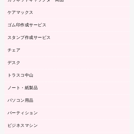
カウネットキャラクター商品
ペット用品
医療・介護・ワーキングウェア
作業用手袋
ケアマックス
カウネットキャラクター商品
作業用雑貨
ゴム印作成サービス
医療・介護用品（食品・飲料・食添製品）
倉庫収納用品
台車・脚立
スタンプ作成サービス
ゴム印作成サービス
園芸用品
ゴム印（フリーサイズ印）作成サービス
チェア
カウネットスタンプ作成サービス
工場用品
ゴム印（一行印）作成サービス
シヤチハタスタンプ作成サービス
デスク
オフィスチェア
梱包用テープ
ミーティングチェア
梱包用品
トラスコ中山
カウンター
応接イス・ベンチ
結束用品
デスク
ノート・紙製品
建築・作業用品
防災用備蓄食品・飲料
ミーティングテーブル
研究・環境管理用品
パソコン用品
ノート
防災用品
バインダーノート
養生用品
パーティション
キーボード／テンキー
ルーズリーフ
スマートフォン／モバイル周辺機器
ビジネスマシン
パーティション
伝票
セキュリティ用品