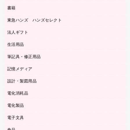
ディスプレイ用品
収納保存用品
書籍
その他文具
レジ・ポリ袋
名刺整理用品
はさみ
店舗運営用品
東急ハンズ ハンズセレクト
パソコンソフト
持ち出しファイル
カッター
紙手提げ袋
板目表紙・綴込表紙
法人ギフト
東急ハンズ
クリップ
陳列什器
統一伝票用ファイル
スティックのり
生活用品
カウネットギフト
ＰＯＰ用品
背幅が伸びるファイル
ステープラー本体
カウネットギフト（食品・飲料）
筆記具・修正用品
その他雑貨
２穴リフィル・２穴インデックス
ステープル針
高島屋
キッチン用品
３０穴リフィル・３０穴インデックス
記憶メディア
シャープペンシル
スプレーのり クリーナー
カウネットギフト
ゴミ袋
Ｚ式ファイル
シャープペンシル用替芯
セロハンテープ
設計・製図用品
ブルーレイディスク
スポーツ・レジャー用品
ホワイトボード用マーカー
テープのり
メディア収納用品
スリッパ・サンダル・シューズ
電化消耗品
設計・製図用品
ボールペン用替芯
テープカッター
ＣＤ－Ｒ
タオル・アメニティ用品
ボールペン（ゲルインク）
電化製品
アルバム
デスクトレー
ＣＤ－ＲＷ
ダストボックス
ボールペン（油性）
デスクライト
デスクマット
ＤＶＤ
電子文具
その他電化製品
ティッシュペーパー
マーキングペン（水性）
フィルム・カメラ用品
パンチ
キッチン・調理家電
トイレットペーパー