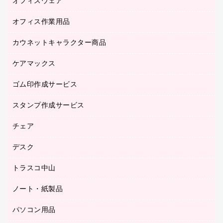
オフィスウェア
オフィスアクセサリー
オフィス作業用品
アウター
ブラウス・シャツ
カウネットキャラクター商品
ペット用品
医療・介護・ワーキングウェア
作業用手袋
ケアマックス
カウネットキャラクター商品
作業用雑貨
ゴム印作成サービス
医療・介護用品（食品・飲料・食添製品）
倉庫収納用品
台車・脚立
スタンプ作成サービス
ゴム印作成サービス
園芸用品
ゴム印（フリーサイズ印）作成サービス
チェア
カウネットスタンプ作成サービス
工場用品
ゴム印（一行印）作成サービス
シヤチハタスタンプ作成サービス
デスク
オフィスチェア
梱包用テープ
ミーティングチェア
梱包用品
トラスコ中山
カウンター
応接イス・ベンチ
結束用品
デスク
ノート・紙製品
建築・作業用品
防災用備蓄食品・飲料
ミーティングテーブル
研究・環境管理用品
パソコン用品
ノート
防災用品