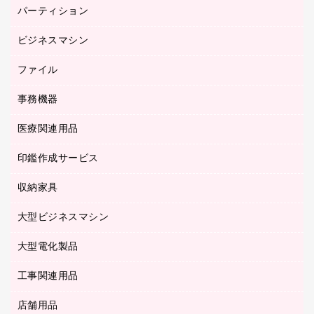
バインダーノート
養生用品
パーティション
キーボード／テンキー
ルーズリーフ
スマートフォン／モバイル周辺機器
ビジネスマシン
パーティション
伝票
セキュリティ用品
ホワイトボード・黒板
典礼用品
ファイル
インクジェットプリンタ／複合機
ディスプレイモニター
各種用紙
コピー機
ネットワーク／ＬＡＮアクセサリー
事務機器
その他ファイル
封筒
スキャナー
ネットワーク／ＬＡＮ機器
カードケース
医療関連用品
シュレッダ
帳簿
デジタルカメラ
パソコンアクセサリー
クリップボード
タイムカード
慶弔用品
ファクシミリ
印鑑作成サービス
介護用品
パソコンバッグ／収納用品
クリヤーブック（固定式）
タイムレコーダー
粘着メモ
プロジェクタ
使い捨て手袋
パソコン周辺機器
クリヤーブック（差替式）
収納家具
印鑑作成サービス
ラミネータ
額縁
メモリーカード
保健用品
マウス
クリヤーホルダー
ラミネートフィルム
大型ビジネスマシン
その他収納
レーザープリンタ／複合機
医療関連用品
マウスパッド
コンピュータ用ファイル
レーザーポインター
ロッカー・下駄箱
電話機
感染症対策用品
大型電化製品
プリンタ
各種ケーブル
パイプ式ファイル
大型シュレッダー（共配）
保管庫・書庫
ＵＳＢメモリ
感染症対策用品（食品・飲料・食添製品）
ＨＤＤ／ＳＳＤ
ファイルボックス
工事関連用品
テレビ・ＡＶ機器
ＯＨＰ用品
金庫
ＬＡＮケーブル
フォルダー
冷蔵庫・キッチン・調理家電
店舗用品
屋外用品