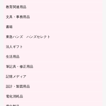
ＯＡクリーナー／エアダスター
フラットファイル
工事関連用品
教育関連用品
カウンター／お会計用品
ＯＡフィルター
リングファイル
サイン・看板用品
ＵＳＢハブ／ＵＳＢアクセサリー
レターファイル
文具・事務用品
教育関連用品
ディスプレイ用品
収納保存用品
書籍
その他文具
レジ・ポリ袋
名刺整理用品
はさみ
店舗運営用品
東急ハンズ ハンズセレクト
パソコンソフト
持ち出しファイル
カッター
紙手提げ袋
板目表紙・綴込表紙
法人ギフト
東急ハンズ
クリップ
陳列什器
統一伝票用ファイル
スティックのり
生活用品
カウネットギフト
ＰＯＰ用品
背幅が伸びるファイル
ステープラー本体
カウネットギフト（食品・飲料）
筆記具・修正用品
その他雑貨
２穴リフィル・２穴インデックス
ステープル針
高島屋
キッチン用品
３０穴リフィル・３０穴インデックス
記憶メディア
シャープペンシル
スプレーのり クリーナー
カウネットギフト
ゴミ袋
Ｚ式ファイル
シャープペンシル用替芯
セロハンテープ
設計・製図用品
ブルーレイディスク
スポーツ・レジャー用品
ホワイトボード用マーカー
テープのり
メディア収納用品
スリッパ・サンダル・シューズ
電化消耗品
設計・製図用品
ボールペン用替芯
テープカッター
ＣＤ－Ｒ
タオル・アメニティ用品