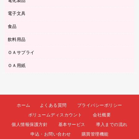
ボールペン（ゲルインク）
電化製品
アルバム
デスクトレー
ＣＤ－ＲＷ
ダストボックス
ボールペン（油性）
デスクライト
デスクマット
ＤＶＤ
電子文具
その他電化製品
ティッシュペーパー
マーキングペン（水性）
フィルム・カメラ用品
パンチ
キッチン・調理家電
トイレットペーパー
食品
その他電子文具
マーキングペン（油性）
乾電池・充電池
ファスナーつづり紐
掃除機・クリーナー
トイレ用品
ラベルテープ
万年筆
懐中電灯・ライト
飲料用品
菓子
フロアケース
空調・季節家電
トイレ用洗剤
ラベルライター
修正テープ
電球・蛍光灯
食品
ブックエンド／ブックスタンド
ＡＶ機器・アクセサリー
ＯＡサプライ
お茶備品
ハンドソープ・石鹸
電卓
修正液・修正ペン
メッシュケース／ペンケース
ＯＡタップ／延長コード
インスタントコーヒー
ペーパータオル
ＯＡ用紙
インクカートリッジ
消しゴム
メンディングテープ
コーヒーメーカー・備品
台所用洗剤
コピートナー
筆ペン
その他コピー用紙・プリンタ用紙
ラベル類
ソフトドリンク
掃除用品
トナーカートリッジ
蛍光マーカー
インクジェットプリンタ用紙
レターケース
ミネラルウォーター
掃除用洗剤
ファクシミリトナー
鉛筆
コピー用紙
レタートレー
ミルク・シュガー
殺虫剤
プリンタ用リボン
ホーム
よくある質問
プライバシーポリシー
ハガキ用紙
両面テープ
レギュラーコーヒー
洗濯用品
リサイクルインクカートリッジ
ボリュームディスカウント
会社概要
ファクシミリ用紙
保管・整理用品
医薬部外品
洗濯用洗剤
リサイクルトナー（プール方式）
個人情報保護方針
基本サービス
導入までの流れ
プロッター用紙
備品／小物ケース
紅茶・バラエティ飲料
浴室用品
リサイクルトナー（リターン方式）
申込・お問い合わせ
購買管理機能
ラベル用紙
印章用品