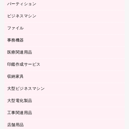
バインダーノート
養生用品
パーティション
キーボード／テンキー
ルーズリーフ
スマートフォン／モバイル周辺機器
ビジネスマシン
パーティション
伝票
セキュリティ用品
ホワイトボード・黒板
典礼用品
ファイル
インクジェットプリンタ／複合機
ディスプレイモニター
各種用紙
コピー機
ネットワーク／ＬＡＮアクセサリー
事務機器
その他ファイル
封筒
スキャナー
ネットワーク／ＬＡＮ機器
カードケース
医療関連用品
シュレッダ
帳簿
デジタルカメラ
パソコンアクセサリー
クリップボード
タイムカード
慶弔用品
ファクシミリ
印鑑作成サービス
介護用品
パソコンバッグ／収納用品
クリヤーブック（固定式）
タイムレコーダー
粘着メモ
プロジェクタ
使い捨て手袋
パソコン周辺機器
クリヤーブック（差替式）
収納家具
印鑑作成サービス
ラミネータ
額縁
メモリーカード
保健用品
マウス
クリヤーホルダー
ラミネートフィルム
大型ビジネスマシン
その他収納
レーザープリンタ／複合機
医療関連用品
マウスパッド
コンピュータ用ファイル
レーザーポインター
ロッカー・下駄箱
電話機
感染症対策用品
大型電化製品
プリンタ
各種ケーブル
パイプ式ファイル
大型シュレッダー（共配）
保管庫・書庫
ＵＳＢメモリ
感染症対策用品（食品・飲料・食添製品）
ＨＤＤ／ＳＳＤ
ファイルボックス
工事関連用品
テレビ・ＡＶ機器
ＯＨＰ用品
金庫
ＬＡＮケーブル
フォルダー
冷蔵庫・キッチン・調理家電
店舗用品
屋外用品