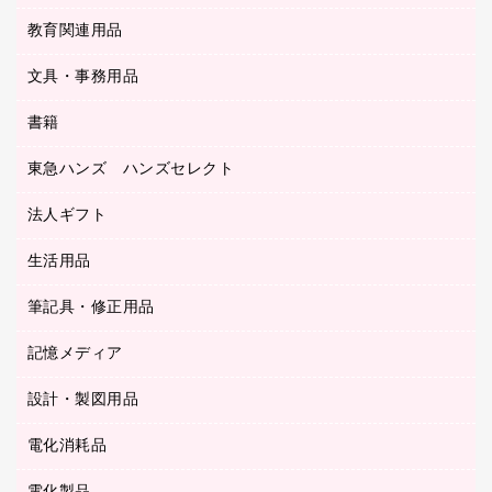
ＯＡクリーナー／エアダスター
フラットファイル
工事関連用品
教育関連用品
カウンター／お会計用品
ＯＡフィルター
リングファイル
サイン・看板用品
ＵＳＢハブ／ＵＳＢアクセサリー
レターファイル
文具・事務用品
教育関連用品
ディスプレイ用品
収納保存用品
書籍
その他文具
レジ・ポリ袋
名刺整理用品
はさみ
店舗運営用品
東急ハンズ ハンズセレクト
パソコンソフト
持ち出しファイル
カッター
紙手提げ袋
板目表紙・綴込表紙
法人ギフト
東急ハンズ
クリップ
陳列什器
統一伝票用ファイル
スティックのり
生活用品
カウネットギフト
ＰＯＰ用品
背幅が伸びるファイル
ステープラー本体
カウネットギフト（食品・飲料）
筆記具・修正用品
その他雑貨
２穴リフィル・２穴インデックス
ステープル針
高島屋
キッチン用品
３０穴リフィル・３０穴インデックス
記憶メディア
シャープペンシル
スプレーのり クリーナー
カウネットギフト
ゴミ袋
Ｚ式ファイル
シャープペンシル用替芯
セロハンテープ
設計・製図用品
ブルーレイディスク
スポーツ・レジャー用品
ホワイトボード用マーカー
テープのり
メディア収納用品
スリッパ・サンダル・シューズ
電化消耗品
設計・製図用品
ボールペン用替芯
テープカッター
ＣＤ－Ｒ
タオル・アメニティ用品
ボールペン（ゲルインク）