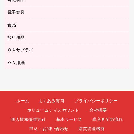
電化製品
アルバム
デスクトレー
ＣＤ－ＲＷ
ダストボックス
ボールペン（油性）
デスクライト
デスクマット
ＤＶＤ
電子文具
その他電化製品
ティッシュペーパー
マーキングペン（水性）
フィルム・カメラ用品
パンチ
キッチン・調理家電
トイレットペーパー
食品
その他電子文具
マーキングペン（油性）
乾電池・充電池
ファスナーつづり紐
掃除機・クリーナー
トイレ用品
ラベルテープ
万年筆
懐中電灯・ライト
飲料用品
菓子
フロアケース
空調・季節家電
トイレ用洗剤
ラベルライター
修正テープ
電球・蛍光灯
食品
ブックエンド／ブックスタンド
ＡＶ機器・アクセサリー
ＯＡサプライ
お茶備品
ハンドソープ・石鹸
電卓
修正液・修正ペン
メッシュケース／ペンケース
ＯＡタップ／延長コード
インスタントコーヒー
ペーパータオル
ＯＡ用紙
インクカートリッジ
消しゴム
メンディングテープ
コーヒーメーカー・備品
台所用洗剤
コピートナー
筆ペン
その他コピー用紙・プリンタ用紙
ラベル類
ソフトドリンク
掃除用品
トナーカートリッジ
蛍光マーカー
インクジェットプリンタ用紙
レターケース
ミネラルウォーター
掃除用洗剤
ファクシミリトナー
鉛筆
コピー用紙
レタートレー
ミルク・シュガー
殺虫剤
プリンタ用リボン
ホーム
よくある質問
プライバシーポリシー
ハガキ用紙
両面テープ
レギュラーコーヒー
洗濯用品
リサイクルインクカートリッジ
ボリュームディスカウント
会社概要
ファクシミリ用紙
保管・整理用品
医薬部外品
洗濯用洗剤
リサイクルトナー（プール方式）
個人情報保護方針
基本サービス
導入までの流れ
プロッター用紙
備品／小物ケース
紅茶・バラエティ飲料
浴室用品
リサイクルトナー（リターン方式）
申込・お問い合わせ
購買管理機能
ラベル用紙
印章用品
緑茶飲料