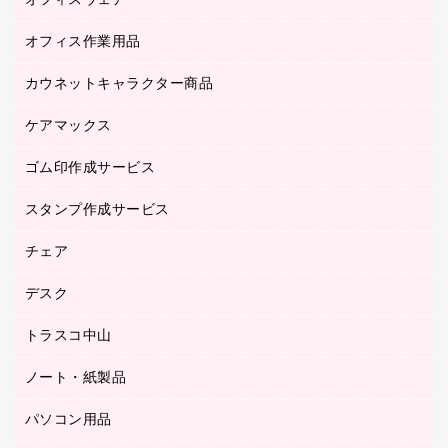
オフィスウェア
オフィスアクセサリー
オフィス作業用品
アウター
ブラウス・シャツ
カウネットキャラクター商品
ペット用品
医療・介護・ワーキングウェア
作業用手袋
ケアマックス
カウネットキャラクター商品
作業用雑貨
ゴム印作成サービス
医療・介護用品（食品・飲料・食添製品）
倉庫収納用品
台車・脚立
スタンプ作成サービス
ゴム印作成サービス
園芸用品
ゴム印（フリーサイズ印）作成サービス
チェア
カウネットスタンプ作成サービス
工場用品
ゴム印（一行印）作成サービス
シヤチハタスタンプ作成サービス
デスク
オフィスチェア
梱包用テープ
ミーティングチェア
梱包用品
トラスコ中山
カウンター
応接イス・ベンチ
結束用品
デスク
ノート・紙製品
建築・作業用品
防災用備蓄食品・飲料
ミーティングテーブル
研究・環境管理用品
パソコン用品
ノート
防災用品