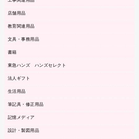
工事関連用品
テレビ・ＡＶ機器
ＯＨＰ用品
金庫
ＬＡＮケーブル
フォルダー
冷蔵庫・キッチン・調理家電
店舗用品
屋外用品
ＯＡクリーナー／エアダスター
フラットファイル
工事関連用品
教育関連用品
カウンター／お会計用品
ＯＡフィルター
リングファイル
サイン・看板用品
ＵＳＢハブ／ＵＳＢアクセサリー
レターファイル
文具・事務用品
教育関連用品
ディスプレイ用品
収納保存用品
書籍
その他文具
レジ・ポリ袋
名刺整理用品
はさみ
店舗運営用品
東急ハンズ ハンズセレクト
パソコンソフト
持ち出しファイル
カッター
紙手提げ袋
板目表紙・綴込表紙
法人ギフト
東急ハンズ
クリップ
陳列什器
統一伝票用ファイル
スティックのり
生活用品
カウネットギフト
ＰＯＰ用品
背幅が伸びるファイル
ステープラー本体
カウネットギフト（食品・飲料）
筆記具・修正用品
その他雑貨
２穴リフィル・２穴インデックス
ステープル針
高島屋
キッチン用品
３０穴リフィル・３０穴インデックス
記憶メディア
シャープペンシル
スプレーのり クリーナー
カウネットギフト
ゴミ袋
Ｚ式ファイル
シャープペンシル用替芯
セロハンテープ
設計・製図用品
ブルーレイディスク
スポーツ・レジャー用品
ホワイトボード用マーカー