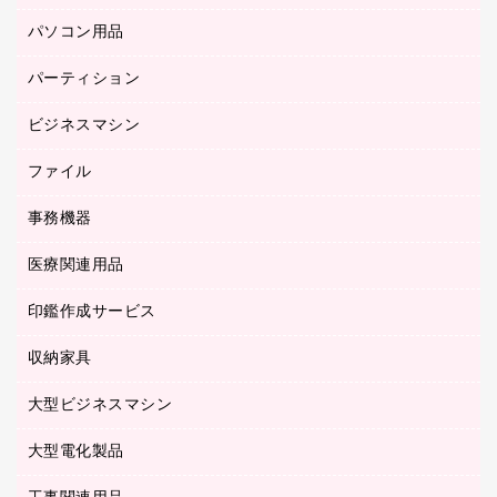
防災用備蓄食品・飲料
ミーティングテーブル
研究・環境管理用品
パソコン用品
ノート
防災用品
バインダーノート
養生用品
パーティション
キーボード／テンキー
ルーズリーフ
スマートフォン／モバイル周辺機器
ビジネスマシン
パーティション
伝票
セキュリティ用品
ホワイトボード・黒板
典礼用品
ファイル
インクジェットプリンタ／複合機
ディスプレイモニター
各種用紙
コピー機
ネットワーク／ＬＡＮアクセサリー
事務機器
その他ファイル
封筒
スキャナー
ネットワーク／ＬＡＮ機器
カードケース
医療関連用品
シュレッダ
帳簿
デジタルカメラ
パソコンアクセサリー
クリップボード
タイムカード
慶弔用品
ファクシミリ
印鑑作成サービス
介護用品
パソコンバッグ／収納用品
クリヤーブック（固定式）
タイムレコーダー
粘着メモ
プロジェクタ
使い捨て手袋
パソコン周辺機器
クリヤーブック（差替式）
収納家具
印鑑作成サービス
ラミネータ
額縁
メモリーカード
保健用品
マウス
クリヤーホルダー
ラミネートフィルム
大型ビジネスマシン
その他収納
レーザープリンタ／複合機
医療関連用品
マウスパッド
コンピュータ用ファイル
レーザーポインター
ロッカー・下駄箱
電話機
感染症対策用品
大型電化製品
プリンタ
各種ケーブル
パイプ式ファイル
大型シュレッダー（共配）
保管庫・書庫
ＵＳＢメモリ
感染症対策用品（食品・飲料・食添製品）
ＨＤＤ／ＳＳＤ
ファイルボックス