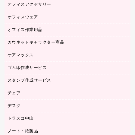
オフィスアクセサリー
医療・介護用品（食品・飲料・食添製品）
研究・環境管理用品
オフィスウェア
オフィスアクセサリー
オフィス作業用品
アウター
ブラウス・シャツ
カウネットキャラクター商品
ペット用品
医療・介護・ワーキングウェア
作業用手袋
ケアマックス
カウネットキャラクター商品
作業用雑貨
ゴム印作成サービス
医療・介護用品（食品・飲料・食添製品）
倉庫収納用品
台車・脚立
スタンプ作成サービス
ゴム印作成サービス
園芸用品
ゴム印（フリーサイズ印）作成サービス
チェア
カウネットスタンプ作成サービス
工場用品
ゴム印（一行印）作成サービス
シヤチハタスタンプ作成サービス
デスク
オフィスチェア
梱包用テープ
ミーティングチェア
梱包用品
トラスコ中山
カウンター
応接イス・ベンチ
結束用品
デスク
ノート・紙製品
建築・作業用品