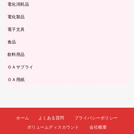
テープのり
メディア収納用品
スリッパ・サンダル・シューズ
電化消耗品
設計・製図用品
ボールペン用替芯
テープカッター
ＣＤ－Ｒ
タオル・アメニティ用品
ボールペン（ゲルインク）
電化製品
アルバム
デスクトレー
ＣＤ－ＲＷ
ダストボックス
ボールペン（油性）
デスクライト
デスクマット
ＤＶＤ
電子文具
その他電化製品
ティッシュペーパー
マーキングペン（水性）
フィルム・カメラ用品
パンチ
キッチン・調理家電
トイレットペーパー
食品
その他電子文具
マーキングペン（油性）
乾電池・充電池
ファスナーつづり紐
掃除機・クリーナー
トイレ用品
ラベルテープ
万年筆
懐中電灯・ライト
飲料用品
菓子
フロアケース
空調・季節家電
トイレ用洗剤
ラベルライター
修正テープ
電球・蛍光灯
食品
ブックエンド／ブックスタンド
ＡＶ機器・アクセサリー
ＯＡサプライ
お茶備品
ハンドソープ・石鹸
電卓
修正液・修正ペン
メッシュケース／ペンケース
ＯＡタップ／延長コード
インスタントコーヒー
ペーパータオル
ＯＡ用紙
インクカートリッジ
消しゴム
メンディングテープ
コーヒーメーカー・備品
台所用洗剤
コピートナー
筆ペン
その他コピー用紙・プリンタ用紙
ラベル類
ソフトドリンク
掃除用品
トナーカートリッジ
蛍光マーカー
インクジェットプリンタ用紙
レターケース
ミネラルウォーター
掃除用洗剤
ファクシミリトナー
鉛筆
コピー用紙
レタートレー
ミルク・シュガー
殺虫剤
プリンタ用リボン
ホーム
よくある質問
プライバシーポリシー
ハガキ用紙
両面テープ
レギュラーコーヒー
洗濯用品
リサイクルインクカートリッジ
ボリュームディスカウント
会社概要
ファクシミリ用紙
保管・整理用品
医薬部外品
洗濯用洗剤