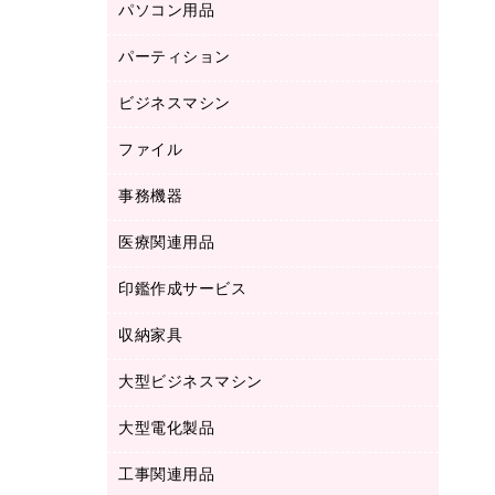
パソコン用品
ノート
防災用品
バインダーノート
養生用品
パーティション
キーボード／テンキー
ルーズリーフ
スマートフォン／モバイル周辺機器
ビジネスマシン
パーティション
伝票
セキュリティ用品
ホワイトボード・黒板
典礼用品
ファイル
インクジェットプリンタ／複合機
ディスプレイモニター
各種用紙
コピー機
ネットワーク／ＬＡＮアクセサリー
事務機器
その他ファイル
封筒
スキャナー
ネットワーク／ＬＡＮ機器
カードケース
医療関連用品
シュレッダ
帳簿
デジタルカメラ
パソコンアクセサリー
クリップボード
タイムカード
慶弔用品
ファクシミリ
印鑑作成サービス
介護用品
パソコンバッグ／収納用品
クリヤーブック（固定式）
タイムレコーダー
粘着メモ
プロジェクタ
使い捨て手袋
パソコン周辺機器
クリヤーブック（差替式）
収納家具
印鑑作成サービス
ラミネータ
額縁
メモリーカード
保健用品
マウス
クリヤーホルダー
ラミネートフィルム
大型ビジネスマシン
その他収納
レーザープリンタ／複合機
医療関連用品
マウスパッド
コンピュータ用ファイル
レーザーポインター
ロッカー・下駄箱
電話機
感染症対策用品
大型電化製品
プリンタ
各種ケーブル
パイプ式ファイル
大型シュレッダー（共配）
保管庫・書庫
ＵＳＢメモリ
感染症対策用品（食品・飲料・食添製
ＨＤＤ／ＳＳＤ
ファイルボックス
工事関連用品
テレビ・ＡＶ機器
ＯＨＰ用品
品）
金庫