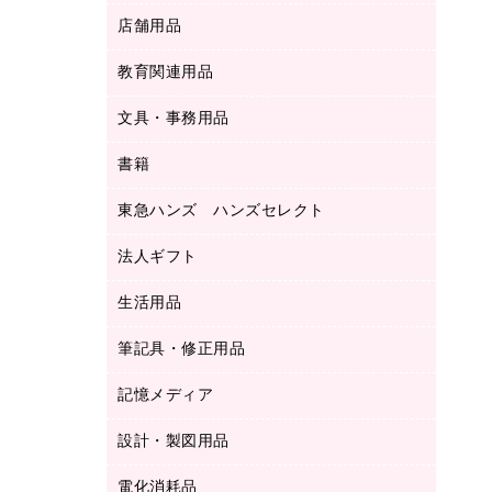
ＬＡＮケーブル
フォルダー
冷蔵庫・キッチン・調理家電
店舗用品
屋外用品
ＯＡクリーナー／エアダスター
フラットファイル
工事関連用品
教育関連用品
カウンター／お会計用品
ＯＡフィルター
リングファイル
サイン・看板用品
ＵＳＢハブ／ＵＳＢアクセサリー
レターファイル
文具・事務用品
教育関連用品
ディスプレイ用品
収納保存用品
書籍
その他文具
レジ・ポリ袋
名刺整理用品
はさみ
店舗運営用品
東急ハンズ ハンズセレクト
パソコンソフト
持ち出しファイル
カッター
紙手提げ袋
板目表紙・綴込表紙
法人ギフト
東急ハンズ
クリップ
陳列什器
統一伝票用ファイル
スティックのり
生活用品
カウネットギフト
ＰＯＰ用品
背幅が伸びるファイル
ステープラー本体
カウネットギフト（食品・飲料）
筆記具・修正用品
その他雑貨
２穴リフィル・２穴インデックス
ステープル針
高島屋
キッチン用品
３０穴リフィル・３０穴インデックス
記憶メディア
シャープペンシル
スプレーのり クリーナー
カウネットギフト
ゴミ袋
Ｚ式ファイル
シャープペンシル用替芯
セロハンテープ
設計・製図用品
ブルーレイディスク
スポーツ・レジャー用品
ホワイトボード用マーカー
テープのり
メディア収納用品
スリッパ・サンダル・シューズ
電化消耗品
設計・製図用品