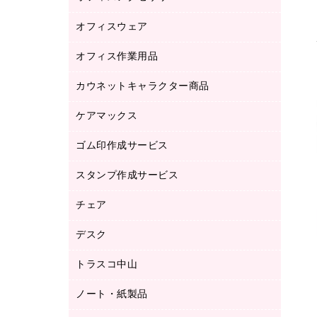
品）
オフィスウェア
オフィスアクセサリー
研究・環境管理用品
オフィス作業用品
アウター
ブラウス・シャツ
カウネットキャラクター商品
ペット用品
医療・介護・ワーキングウェア
作業用手袋
ケアマックス
カウネットキャラクター商品
作業用雑貨
ゴム印作成サービス
医療・介護用品（食品・飲料・食添製
倉庫収納用品
品）
台車・脚立
スタンプ作成サービス
ゴム印作成サービス
園芸用品
ゴム印（フリーサイズ印）作成サービス
チェア
カウネットスタンプ作成サービス
工場用品
ゴム印（一行印）作成サービス
シヤチハタスタンプ作成サービス
デスク
オフィスチェア
梱包用テープ
ミーティングチェア
梱包用品
トラスコ中山
カウンター
応接イス・ベンチ
結束用品
デスク
ノート・紙製品
建築・作業用品
防災用備蓄食品・飲料
ミーティングテーブル
研究・環境管理用品