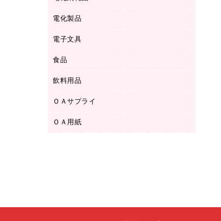
ボールペン用替芯
テープカッター
ＣＤ－Ｒ
タオル・アメニティ用品
ボールペン（ゲルインク）
電化製品
アルバム
デスクトレー
ＣＤ－ＲＷ
ダストボックス
ボールペン（油性）
デスクライト
デスクマット
ＤＶＤ
電子文具
その他電化製品
ティッシュペーパー
マーキングペン（水性）
フィルム・カメラ用品
パンチ
キッチン・調理家電
トイレットペーパー
食品
その他電子文具
マーキングペン（油性）
乾電池・充電池
ファスナーつづり紐
掃除機・クリーナー
トイレ用品
ラベルテープ
万年筆
懐中電灯・ライト
飲料用品
菓子
フロアケース
空調・季節家電
トイレ用洗剤
ラベルライター
修正テープ
電球・蛍光灯
食品
ブックエンド／ブックスタンド
ＡＶ機器・アクセサリー
ＯＡサプライ
お茶備品
ハンドソープ・石鹸
電卓
修正液・修正ペン
メッシュケース／ペンケース
ＯＡタップ／延長コード
インスタントコーヒー
ペーパータオル
ＯＡ用紙
インクカートリッジ
消しゴム
メンディングテープ
コーヒーメーカー・備品
台所用洗剤
コピートナー
筆ペン
その他コピー用紙・プリンタ用紙
ラベル類
ソフトドリンク
掃除用品
トナーカートリッジ
蛍光マーカー
インクジェットプリンタ用紙
レターケース
ミネラルウォーター
掃除用洗剤
ファクシミリトナー
鉛筆
コピー用紙
レタートレー
ミルク・シュガー
殺虫剤
プリンタ用リボン
ハガキ用紙
両面テープ
レギュラーコーヒー
洗濯用品
リサイクルインクカートリッジ
ファクシミリ用紙
保管・整理用品
医薬部外品
洗濯用洗剤
リサイクルトナー（プール方式）
プロッター用紙
備品／小物ケース