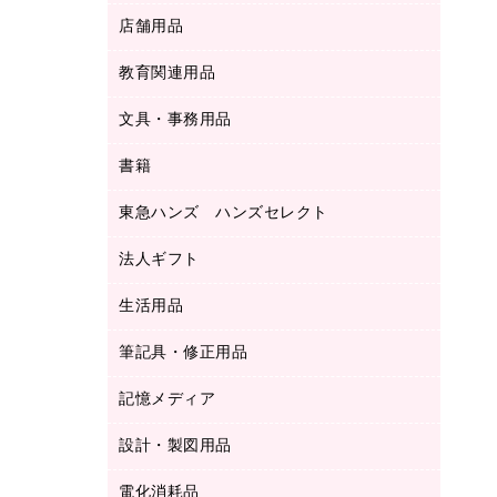
ＬＡＮケーブル
フォルダー
冷蔵庫・キッチン・調理家電
店舗用品
屋外用品
ＯＡクリーナー／エアダスター
フラットファイル
工事関連用品
教育関連用品
カウンター／お会計用品
ＯＡフィルター
リングファイル
サイン・看板用品
ＵＳＢハブ／ＵＳＢアクセサリー
レターファイル
文具・事務用品
教育関連用品
ディスプレイ用品
収納保存用品
書籍
その他文具
レジ・ポリ袋
名刺整理用品
はさみ
店舗運営用品
東急ハンズ ハンズセレクト
パソコンソフト
持ち出しファイル
カッター
紙手提げ袋
板目表紙・綴込表紙
法人ギフト
東急ハンズ
クリップ
陳列什器
統一伝票用ファイル
スティックのり
生活用品
カウネットギフト
ＰＯＰ用品
背幅が伸びるファイル
ステープラー本体
カウネットギフト（食品・飲料）
筆記具・修正用品
その他雑貨
２穴リフィル・２穴インデックス
ステープル針
高島屋
キッチン用品
３０穴リフィル・３０穴インデックス
記憶メディア
シャープペンシル
スプレーのり クリーナー
カウネットギフト
ゴミ袋
Ｚ式ファイル
シャープペンシル用替芯
セロハンテープ
設計・製図用品
ブルーレイディスク
スポーツ・レジャー用品
ホワイトボード用マーカー
テープのり
メディア収納用品
スリッパ・サンダル・シューズ
電化消耗品
設計・製図用品