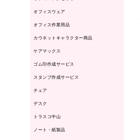
品）
オフィスウェア
オフィスアクセサリー
研究・環境管理用品
オフィス作業用品
アウター
ブラウス・シャツ
カウネットキャラクター商品
ペット用品
医療・介護・ワーキングウェア
作業用手袋
ケアマックス
カウネットキャラクター商品
作業用雑貨
ゴム印作成サービス
医療・介護用品（食品・飲料・食添製
倉庫収納用品
品）
台車・脚立
スタンプ作成サービス
ゴム印作成サービス
園芸用品
ゴム印（フリーサイズ印）作成サービス
チェア
カウネットスタンプ作成サービス
工場用品
ゴム印（一行印）作成サービス
シヤチハタスタンプ作成サービス
デスク
オフィスチェア
梱包用テープ
ミーティングチェア
梱包用品
トラスコ中山
カウンター
応接イス・ベンチ
結束用品
デスク
ノート・紙製品
建築・作業用品
防災用備蓄食品・飲料
ミーティングテーブル
研究・環境管理用品