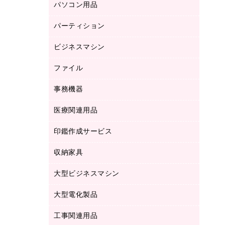
パソコン用品
ノート
防災用品
バインダーノート
養生用品
パーティション
キーボード／テンキー
ルーズリーフ
スマートフォン／モバイル周辺機器
ビジネスマシン
パーティション
伝票
セキュリティ用品
ホワイトボード・黒板
典礼用品
ファイル
インクジェットプリンタ／複合機
ディスプレイモニター
各種用紙
コピー機
ネットワーク／ＬＡＮアクセサリー
事務機器
その他ファイル
封筒
スキャナー
ネットワーク／ＬＡＮ機器
カードケース
医療関連用品
シュレッダ
帳簿
デジタルカメラ
パソコンアクセサリー
クリップボード
タイムカード
慶弔用品
ファクシミリ
印鑑作成サービス
介護用品
パソコンバッグ／収納用品
クリヤーブック（固定式）
タイムレコーダー
粘着メモ
プロジェクタ
使い捨て手袋
パソコン周辺機器
クリヤーブック（差替式）
収納家具
印鑑作成サービス
ラミネータ
額縁
メモリーカード
保健用品
マウス
クリヤーホルダー
ラミネートフィルム
大型ビジネスマシン
その他収納
レーザープリンタ／複合機
医療関連用品
マウスパッド
コンピュータ用ファイル
レーザーポインター
ロッカー・下駄箱
電話機
感染症対策用品
大型電化製品
プリンタ
各種ケーブル
パイプ式ファイル
大型シュレッダー（共配）
保管庫・書庫
ＵＳＢメモリ
感染症対策用品（食品・飲料・食添製
ＨＤＤ／ＳＳＤ
ファイルボックス
工事関連用品
テレビ・ＡＶ機器
ＯＨＰ用品
品）
金庫