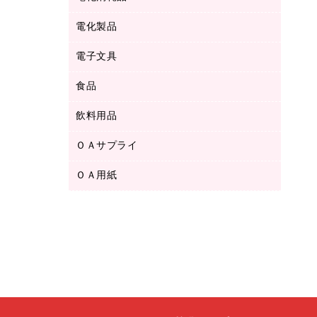
ボールペン用替芯
テープカッター
ＣＤ－Ｒ
タオル・アメニティ用品
ボールペン（ゲルインク）
電化製品
アルバム
デスクトレー
ＣＤ－ＲＷ
ダストボックス
ボールペン（油性）
デスクライト
デスクマット
ＤＶＤ
電子文具
その他電化製品
ティッシュペーパー
マーキングペン（水性）
フィルム・カメラ用品
パンチ
キッチン・調理家電
トイレットペーパー
食品
その他電子文具
マーキングペン（油性）
乾電池・充電池
ファスナーつづり紐
掃除機・クリーナー
トイレ用品
ラベルテープ
万年筆
懐中電灯・ライト
飲料用品
菓子
フロアケース
空調・季節家電
トイレ用洗剤
ラベルライター
修正テープ
電球・蛍光灯
食品
ブックエンド／ブックスタンド
ＡＶ機器・アクセサリー
ＯＡサプライ
お茶備品
ハンドソープ・石鹸
電卓
修正液・修正ペン
メッシュケース／ペンケース
ＯＡタップ／延長コード
インスタントコーヒー
ペーパータオル
ＯＡ用紙
インクカートリッジ
消しゴム
メンディングテープ
コーヒーメーカー・備品
台所用洗剤
コピートナー
筆ペン
その他コピー用紙・プリンタ用紙
ラベル類
ソフトドリンク
掃除用品
トナーカートリッジ
蛍光マーカー
インクジェットプリンタ用紙
レターケース
ミネラルウォーター
掃除用洗剤
ファクシミリトナー
鉛筆
コピー用紙
レタートレー
ミルク・シュガー
殺虫剤
プリンタ用リボン
ハガキ用紙
両面テープ
レギュラーコーヒー
洗濯用品
リサイクルインクカートリッジ
ファクシミリ用紙
保管・整理用品
医薬部外品
洗濯用洗剤
リサイクルトナー（プール方式）
プロッター用紙
備品／小物ケース