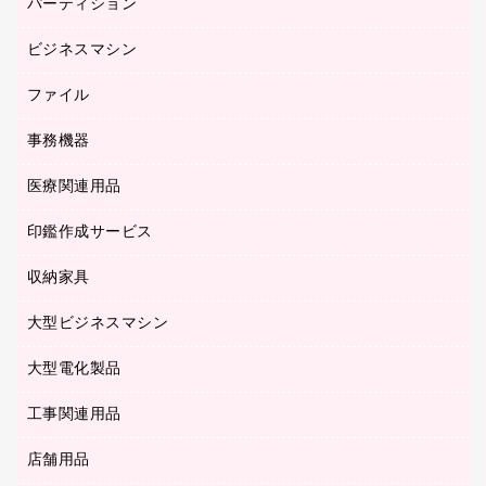
パーティション
キーボード／テンキー
ルーズリーフ
スマートフォン／モバイル周辺機器
ビジネスマシン
パーティション
伝票
セキュリティ用品
ホワイトボード・黒板
典礼用品
ファイル
インクジェットプリンタ／複合機
ディスプレイモニター
各種用紙
コピー機
ネットワーク／ＬＡＮアクセサリー
事務機器
その他ファイル
封筒
スキャナー
ネットワーク／ＬＡＮ機器
カードケース
医療関連用品
シュレッダ
帳簿
デジタルカメラ
パソコンアクセサリー
クリップボード
タイムカード
慶弔用品
ファクシミリ
印鑑作成サービス
介護用品
パソコンバッグ／収納用品
クリヤーブック（固定式）
タイムレコーダー
粘着メモ
プロジェクタ
使い捨て手袋
パソコン周辺機器
クリヤーブック（差替式）
収納家具
印鑑作成サービス
ラミネータ
額縁
メモリーカード
保健用品
マウス
クリヤーホルダー
ラミネートフィルム
大型ビジネスマシン
その他収納
レーザープリンタ／複合機
医療関連用品
マウスパッド
コンピュータ用ファイル
レーザーポインター
ロッカー・下駄箱
電話機
感染症対策用品
大型電化製品
プリンタ
各種ケーブル
パイプ式ファイル
大型シュレッダー（共配）
保管庫・書庫
ＵＳＢメモリ
感染症対策用品（食品・飲料・食添製品）
ＨＤＤ／ＳＳＤ
ファイルボックス
工事関連用品
テレビ・ＡＶ機器
ＯＨＰ用品
金庫
ＬＡＮケーブル
フォルダー
冷蔵庫・キッチン・調理家電
店舗用品
屋外用品
ＯＡクリーナー／エアダスター
フラットファイル