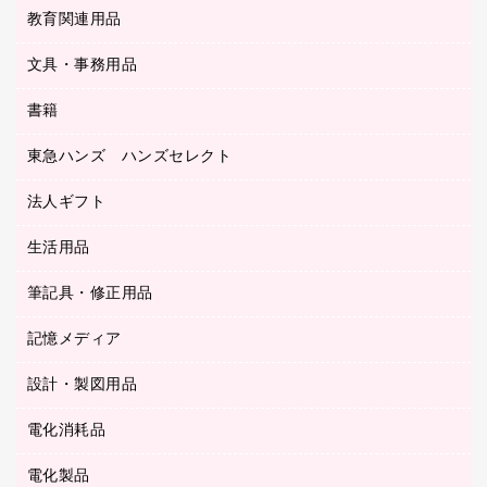
工事関連用品
教育関連用品
カウンター／お会計用品
ＯＡフィルター
リングファイル
サイン・看板用品
ＵＳＢハブ／ＵＳＢアクセサリー
レターファイル
文具・事務用品
教育関連用品
ディスプレイ用品
収納保存用品
書籍
その他文具
レジ・ポリ袋
名刺整理用品
はさみ
店舗運営用品
東急ハンズ ハンズセレクト
パソコンソフト
持ち出しファイル
カッター
紙手提げ袋
板目表紙・綴込表紙
法人ギフト
東急ハンズ
クリップ
陳列什器
統一伝票用ファイル
スティックのり
生活用品
カウネットギフト
ＰＯＰ用品
背幅が伸びるファイル
ステープラー本体
カウネットギフト（食品・飲料）
筆記具・修正用品
その他雑貨
２穴リフィル・２穴インデックス
ステープル針
高島屋
キッチン用品
３０穴リフィル・３０穴インデックス
記憶メディア
シャープペンシル
スプレーのり クリーナー
カウネットギフト
ゴミ袋
Ｚ式ファイル
シャープペンシル用替芯
セロハンテープ
設計・製図用品
ブルーレイディスク
スポーツ・レジャー用品
ホワイトボード用マーカー
テープのり
メディア収納用品
スリッパ・サンダル・シューズ
電化消耗品
設計・製図用品
ボールペン用替芯
テープカッター
ＣＤ－Ｒ
タオル・アメニティ用品
ボールペン（ゲルインク）
電化製品
アルバム
デスクトレー
ＣＤ－ＲＷ