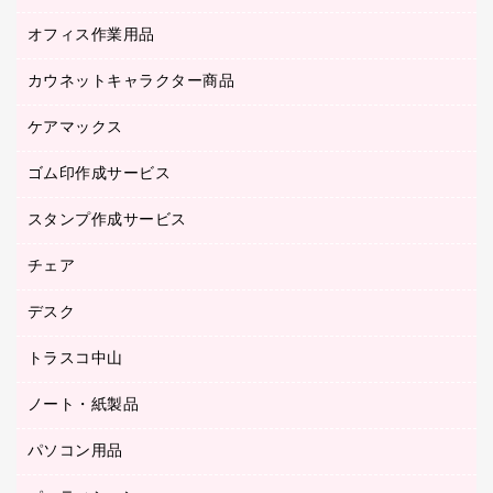
オフィス作業用品
アウター
ブラウス・シャツ
カウネットキャラクター商品
ペット用品
医療・介護・ワーキングウェア
作業用手袋
ケアマックス
カウネットキャラクター商品
作業用雑貨
ゴム印作成サービス
医療・介護用品（食品・飲料・食添製品）
倉庫収納用品
台車・脚立
スタンプ作成サービス
ゴム印作成サービス
園芸用品
ゴム印（フリーサイズ印）作成サービス
チェア
カウネットスタンプ作成サービス
工場用品
ゴム印（一行印）作成サービス
シヤチハタスタンプ作成サービス
デスク
オフィスチェア
梱包用テープ
ミーティングチェア
梱包用品
トラスコ中山
カウンター
応接イス・ベンチ
結束用品
デスク
ノート・紙製品
建築・作業用品
防災用備蓄食品・飲料
ミーティングテーブル
研究・環境管理用品
パソコン用品
ノート
防災用品
バインダーノート
養生用品