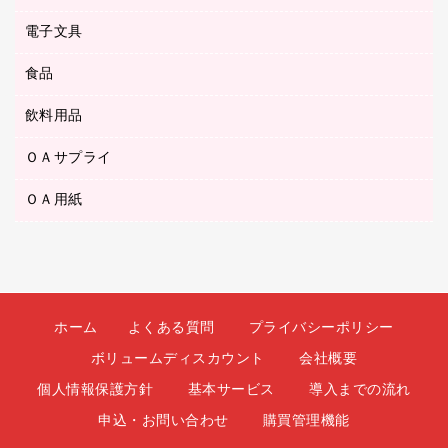
ダストボックス
ボールペン（油性）
デスクライト
デスクマット
ＤＶＤ
電子文具
その他電化製品
ティッシュペーパー
マーキングペン（水性）
フィルム・カメラ用品
パンチ
キッチン・調理家電
トイレットペーパー
食品
その他電子文具
マーキングペン（油性）
乾電池・充電池
ファスナーつづり紐
掃除機・クリーナー
トイレ用品
ラベルテープ
万年筆
懐中電灯・ライト
飲料用品
菓子
フロアケース
空調・季節家電
トイレ用洗剤
ラベルライター
修正テープ
電球・蛍光灯
食品
ブックエンド／ブックスタンド
ＡＶ機器・アクセサリー
ＯＡサプライ
お茶備品
ハンドソープ・石鹸
電卓
修正液・修正ペン
メッシュケース／ペンケース
ＯＡタップ／延長コード
インスタントコーヒー
ペーパータオル
ＯＡ用紙
インクカートリッジ
消しゴム
メンディングテープ
コーヒーメーカー・備品
台所用洗剤
コピートナー
筆ペン
その他コピー用紙・プリンタ用紙
ラベル類
ソフトドリンク
掃除用品
トナーカートリッジ
蛍光マーカー
インクジェットプリンタ用紙
レターケース
ミネラルウォーター
掃除用洗剤
ファクシミリトナー
鉛筆
コピー用紙
レタートレー
ミルク・シュガー
殺虫剤
プリンタ用リボン
ホーム
よくある質問
プライバシーポリシー
ハガキ用紙
両面テープ
レギュラーコーヒー
洗濯用品
リサイクルインクカートリッジ
ボリュームディスカウント
会社概要
ファクシミリ用紙
保管・整理用品
医薬部外品
洗濯用洗剤
リサイクルトナー（プール方式）
個人情報保護方針
基本サービス
導入までの流れ
プロッター用紙
備品／小物ケース
紅茶・バラエティ飲料
浴室用品
リサイクルトナー（リターン方式）
申込・お問い合わせ
購買管理機能
ラベル用紙
印章用品
緑茶飲料
消臭・芳香剤