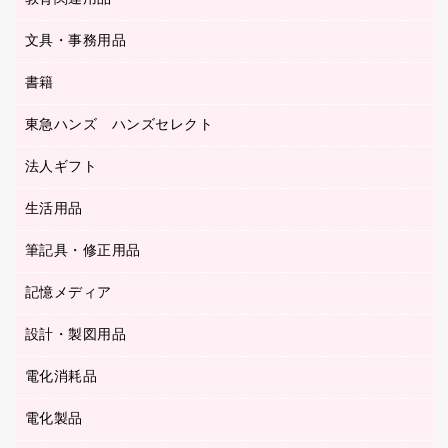
ＯＡフィルター
リングファイル
サイン・看板用品
ＵＳＢハブ／ＵＳＢアクセサリー
レターファイル
文具・事務用品
教育関連用品
ディスプレイ用品
収納保存用品
書籍
その他文具
レジ・ポリ袋
名刺整理用品
はさみ
店舗運営用品
東急ハンズ ハンズセレクト
パソコンソフト
持ち出しファイル
カッター
紙手提げ袋
板目表紙・綴込表紙
法人ギフト
東急ハンズ
クリップ
陳列什器
統一伝票用ファイル
スティックのり
生活用品
カウネットギフト
ＰＯＰ用品
背幅が伸びるファイル
ステープラー本体
カウネットギフト（食品・飲料）
筆記具・修正用品
その他雑貨
２穴リフィル・２穴インデックス
ステープル針
高島屋
キッチン用品
３０穴リフィル・３０穴インデックス
記憶メディア
シャープペンシル
スプレーのり クリーナー
カウネットギフト
ゴミ袋
Ｚ式ファイル
シャープペンシル用替芯
セロハンテープ
設計・製図用品
ブルーレイディスク
スポーツ・レジャー用品
ホワイトボード用マーカー
テープのり
メディア収納用品
スリッパ・サンダル・シューズ
電化消耗品
設計・製図用品
ボールペン用替芯
テープカッター
ＣＤ－Ｒ
タオル・アメニティ用品
ボールペン（ゲルインク）
電化製品
アルバム
デスクトレー
ＣＤ－ＲＷ
ダストボックス