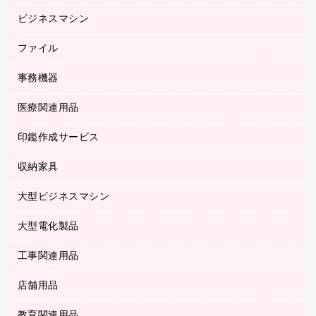
ルーズリーフ
スマートフォン／モバイル周辺機器
ビジネスマシン
パーティション
伝票
セキュリティ用品
ホワイトボード・黒板
典礼用品
ファイル
インクジェットプリンタ／複合機
ディスプレイモニター
各種用紙
コピー機
ネットワーク／ＬＡＮアクセサリー
事務機器
その他ファイル
封筒
スキャナー
ネットワーク／ＬＡＮ機器
カードケース
医療関連用品
シュレッダ
帳簿
デジタルカメラ
パソコンアクセサリー
クリップボード
タイムカード
慶弔用品
ファクシミリ
印鑑作成サービス
介護用品
パソコンバッグ／収納用品
クリヤーブック（固定式）
タイムレコーダー
粘着メモ
プロジェクタ
使い捨て手袋
パソコン周辺機器
クリヤーブック（差替式）
収納家具
印鑑作成サービス
ラミネータ
額縁
メモリーカード
保健用品
マウス
クリヤーホルダー
ラミネートフィルム
大型ビジネスマシン
その他収納
レーザープリンタ／複合機
医療関連用品
マウスパッド
コンピュータ用ファイル
レーザーポインター
ロッカー・下駄箱
電話機
感染症対策用品
大型電化製品
プリンタ
各種ケーブル
パイプ式ファイル
大型シュレッダー（共配）
保管庫・書庫
ＵＳＢメモリ
感染症対策用品（食品・飲料・食添製品）
ＨＤＤ／ＳＳＤ
ファイルボックス
工事関連用品
テレビ・ＡＶ機器
ＯＨＰ用品
金庫
ＬＡＮケーブル
フォルダー
冷蔵庫・キッチン・調理家電
店舗用品
屋外用品
ＯＡクリーナー／エアダスター
フラットファイル
工事関連用品
教育関連用品
カウンター／お会計用品