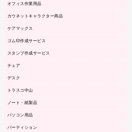
オフィス作業用品
アウター
ブラウス・シャツ
カウネットキャラクター商品
ペット用品
医療・介護・ワーキングウェア
作業用手袋
ケアマックス
カウネットキャラクター商品
作業用雑貨
ゴム印作成サービス
医療・介護用品（食品・飲料・食添製品）
倉庫収納用品
台車・脚立
スタンプ作成サービス
ゴム印作成サービス
園芸用品
ゴム印（フリーサイズ印）作成サービス
チェア
カウネットスタンプ作成サービス
工場用品
ゴム印（一行印）作成サービス
シヤチハタスタンプ作成サービス
デスク
オフィスチェア
梱包用テープ
ミーティングチェア
梱包用品
トラスコ中山
カウンター
応接イス・ベンチ
結束用品
デスク
ノート・紙製品
建築・作業用品
防災用備蓄食品・飲料
ミーティングテーブル
研究・環境管理用品
パソコン用品
ノート
防災用品
バインダーノート
養生用品
パーティション
キーボード／テンキー