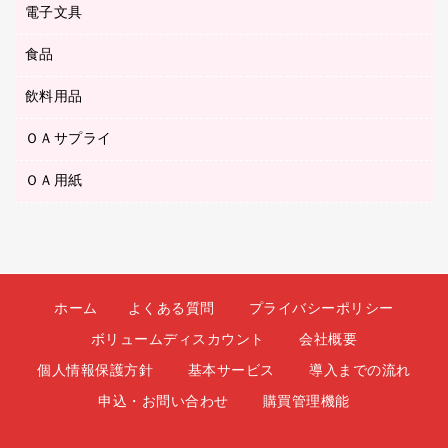
ボールペン（油性）
デスクライト
デスクマット
ＤＶＤ
電子文具
その他電化製品
ティッシュペーパー
マーキングペン（水性）
フィルム・カメラ用品
パンチ
キッチン・調理家電
トイレットペーパー
食品
その他電子文具
マーキングペン（油性）
乾電池・充電池
ファスナーつづり紐
掃除機・クリーナー
トイレ用品
ラベルテープ
万年筆
懐中電灯・ライト
飲料用品
菓子
フロアケース
空調・季節家電
トイレ用洗剤
ラベルライター
修正テープ
電球・蛍光灯
食品
ブックエンド／ブックスタンド
ＡＶ機器・アクセサリー
ＯＡサプライ
お茶備品
ハンドソープ・石鹸
電卓
修正液・修正ペン
メッシュケース／ペンケース
ＯＡタップ／延長コード
インスタントコーヒー
ペーパータオル
ＯＡ用紙
インクカートリッジ
消しゴム
メンディングテープ
コーヒーメーカー・備品
台所用洗剤
コピートナー
筆ペン
その他コピー用紙・プリンタ用紙
ラベル類
ソフトドリンク
掃除用品
トナーカートリッジ
蛍光マーカー
インクジェットプリンタ用紙
レターケース
ミネラルウォーター
掃除用洗剤
ファクシミリトナー
鉛筆
コピー用紙
レタートレー
ミルク・シュガー
殺虫剤
プリンタ用リボン
ホーム
よくある質問
プライバシーポリシー
ハガキ用紙
両面テープ
レギュラーコーヒー
洗濯用品
リサイクルインクカートリッジ
ボリュームディスカウント
会社概要
ファクシミリ用紙
保管・整理用品
医薬部外品
洗濯用洗剤
リサイクルトナー（プール方式）
個人情報保護方針
基本サービス
導入までの流れ
プロッター用紙
備品／小物ケース
紅茶・バラエティ飲料
浴室用品
リサイクルトナー（リターン方式）
申込・お問い合わせ
購買管理機能
ラベル用紙
印章用品
緑茶飲料
消臭・芳香剤
互換インクカートリッジ
ワープロ用紙
名札