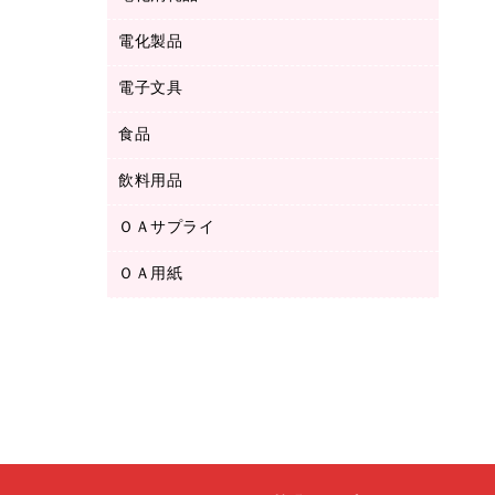
ボールペン用替芯
テープカッター
ＣＤ－Ｒ
タオル・アメニティ用品
ボールペン（ゲルインク）
電化製品
アルバム
デスクトレー
ＣＤ－ＲＷ
ダストボックス
ボールペン（油性）
デスクライト
デスクマット
ＤＶＤ
電子文具
その他電化製品
ティッシュペーパー
マーキングペン（水性）
フィルム・カメラ用品
パンチ
キッチン・調理家電
トイレットペーパー
食品
その他電子文具
マーキングペン（油性）
乾電池・充電池
ファスナーつづり紐
掃除機・クリーナー
トイレ用品
ラベルテープ
万年筆
懐中電灯・ライト
飲料用品
菓子
フロアケース
空調・季節家電
トイレ用洗剤
ラベルライター
修正テープ
電球・蛍光灯
食品
ブックエンド／ブックスタンド
ＡＶ機器・アクセサリー
ＯＡサプライ
お茶備品
ハンドソープ・石鹸
電卓
修正液・修正ペン
メッシュケース／ペンケース
ＯＡタップ／延長コード
インスタントコーヒー
ペーパータオル
ＯＡ用紙
インクカートリッジ
消しゴム
メンディングテープ
コーヒーメーカー・備品
台所用洗剤
コピートナー
筆ペン
その他コピー用紙・プリンタ用紙
ラベル類
ソフトドリンク
掃除用品
トナーカートリッジ
蛍光マーカー
インクジェットプリンタ用紙
レターケース
ミネラルウォーター
掃除用洗剤
ファクシミリトナー
鉛筆
コピー用紙
レタートレー
ミルク・シュガー
殺虫剤
プリンタ用リボン
ハガキ用紙
両面テープ
レギュラーコーヒー
洗濯用品
リサイクルインクカートリッジ
ファクシミリ用紙
保管・整理用品
医薬部外品
洗濯用洗剤
リサイクルトナー（プール方式）
プロッター用紙
備品／小物ケース