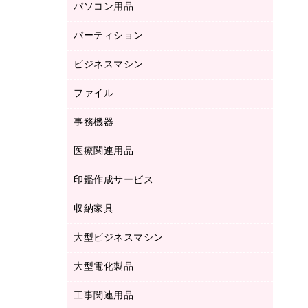
パソコン用品
ノート
防災用品
バインダーノート
養生用品
パーティション
キーボード／テンキー
ルーズリーフ
スマートフォン／モバイル周辺機器
ビジネスマシン
パーティション
伝票
セキュリティ用品
ホワイトボード・黒板
典礼用品
ファイル
インクジェットプリンタ／複合機
ディスプレイモニター
各種用紙
コピー機
ネットワーク／ＬＡＮアクセサリー
事務機器
その他ファイル
封筒
スキャナー
ネットワーク／ＬＡＮ機器
カードケース
医療関連用品
シュレッダ
帳簿
デジタルカメラ
パソコンアクセサリー
クリップボード
タイムカード
慶弔用品
ファクシミリ
印鑑作成サービス
介護用品
パソコンバッグ／収納用品
クリヤーブック（固定式）
タイムレコーダー
粘着メモ
プロジェクタ
使い捨て手袋
パソコン周辺機器
クリヤーブック（差替式）
収納家具
印鑑作成サービス
ラミネータ
額縁
メモリーカード
保健用品
マウス
クリヤーホルダー
ラミネートフィルム
大型ビジネスマシン
その他収納
レーザープリンタ／複合機
医療関連用品
マウスパッド
コンピュータ用ファイル
レーザーポインター
ロッカー・下駄箱
電話機
感染症対策用品
大型電化製品
プリンタ
各種ケーブル
パイプ式ファイル
大型シュレッダー（共配）
保管庫・書庫
ＵＳＢメモリ
感染症対策用品（食品・飲料・食添製
ＨＤＤ／ＳＳＤ
ファイルボックス
工事関連用品
テレビ・ＡＶ機器
ＯＨＰ用品
品）
金庫