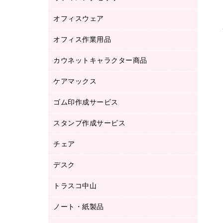
品）
オフィスウェア
オフィスアクセサリー
研究・環境管理用品
オフィス作業用品
アウター
ブラウス・シャツ
カウネットキャラクター商品
ペット用品
医療・介護・ワーキングウェア
作業用手袋
ケアマックス
カウネットキャラクター商品
作業用雑貨
ゴム印作成サービス
医療・介護用品（食品・飲料・食添製
倉庫収納用品
品）
台車・脚立
スタンプ作成サービス
ゴム印作成サービス
園芸用品
ゴム印（フリーサイズ印）作成サービス
チェア
カウネットスタンプ作成サービス
工場用品
ゴム印（一行印）作成サービス
シヤチハタスタンプ作成サービス
デスク
オフィスチェア
梱包用テープ
ミーティングチェア
梱包用品
トラスコ中山
カウンター
応接イス・ベンチ
結束用品
デスク
ノート・紙製品
建築・作業用品
防災用備蓄食品・飲料
ミーティングテーブル
研究・環境管理用品