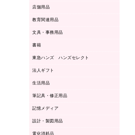
ＬＡＮケーブル
フォルダー
冷蔵庫・キッチン・調理家電
店舗用品
屋外用品
ＯＡクリーナー／エアダスター
フラットファイル
工事関連用品
教育関連用品
カウンター／お会計用品
ＯＡフィルター
リングファイル
サイン・看板用品
ＵＳＢハブ／ＵＳＢアクセサリー
レターファイル
文具・事務用品
教育関連用品
ディスプレイ用品
収納保存用品
書籍
その他文具
レジ・ポリ袋
名刺整理用品
はさみ
店舗運営用品
東急ハンズ ハンズセレクト
パソコンソフト
持ち出しファイル
カッター
紙手提げ袋
板目表紙・綴込表紙
法人ギフト
東急ハンズ
クリップ
陳列什器
統一伝票用ファイル
スティックのり
生活用品
カウネットギフト
ＰＯＰ用品
背幅が伸びるファイル
ステープラー本体
カウネットギフト（食品・飲料）
筆記具・修正用品
その他雑貨
２穴リフィル・２穴インデックス
ステープル針
高島屋
キッチン用品
３０穴リフィル・３０穴インデックス
記憶メディア
シャープペンシル
スプレーのり クリーナー
カウネットギフト
ゴミ袋
Ｚ式ファイル
シャープペンシル用替芯
セロハンテープ
設計・製図用品
ブルーレイディスク
スポーツ・レジャー用品
ホワイトボード用マーカー
テープのり
メディア収納用品
スリッパ・サンダル・シューズ
電化消耗品
設計・製図用品