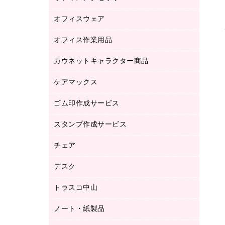
品）
オフィスウェア
オフィスアクセサリー
研究・環境管理用品
オフィス作業用品
アウター
ブラウス・シャツ
カウネットキャラクター商品
ペット用品
医療・介護・ワーキングウェア
作業用手袋
ケアマックス
カウネットキャラクター商品
作業用雑貨
ゴム印作成サービス
医療・介護用品（食品・飲料・食添製
倉庫収納用品
品）
台車・脚立
スタンプ作成サービス
ゴム印作成サービス
園芸用品
ゴム印（フリーサイズ印）作成サービス
チェア
カウネットスタンプ作成サービス
工場用品
ゴム印（一行印）作成サービス
シヤチハタスタンプ作成サービス
デスク
オフィスチェア
梱包用テープ
ミーティングチェア
梱包用品
トラスコ中山
カウンター
応接イス・ベンチ
結束用品
デスク
ノート・紙製品
建築・作業用品
防災用備蓄食品・飲料
ミーティングテーブル
研究・環境管理用品