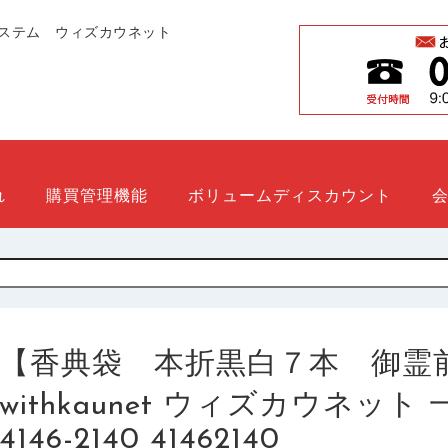
ステム ウィズカウネット
れ
購買管理機能
ボリュームディスカウント
【香典袋 本折黒白７本 御霊
withkaunet ウィズカウネッ
4146-2140 41462140