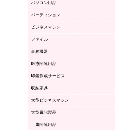
パソコン用品
ノート
防災用品
バインダーノート
養生用品
パーティション
キーボード／テンキー
ルーズリーフ
スマートフォン／モバイル周辺機器
ビジネスマシン
パーティション
伝票
セキュリティ用品
ホワイトボード・黒板
典礼用品
ファイル
インクジェットプリンタ／複合機
ディスプレイモニター
各種用紙
コピー機
ネットワーク／ＬＡＮアクセサリー
事務機器
その他ファイル
封筒
スキャナー
ネットワーク／ＬＡＮ機器
カードケース
医療関連用品
シュレッダ
帳簿
デジタルカメラ
パソコンアクセサリー
クリップボード
タイムカード
慶弔用品
ファクシミリ
印鑑作成サービス
介護用品
パソコンバッグ／収納用品
クリヤーブック（固定式）
タイムレコーダー
粘着メモ
プロジェクタ
使い捨て手袋
パソコン周辺機器
クリヤーブック（差替式）
収納家具
印鑑作成サービス
ラミネータ
額縁
メモリーカード
保健用品
マウス
クリヤーホルダー
ラミネートフィルム
大型ビジネスマシン
その他収納
レーザープリンタ／複合機
医療関連用品
マウスパッド
コンピュータ用ファイル
レーザーポインター
ロッカー・下駄箱
電話機
感染症対策用品
大型電化製品
プリンタ
各種ケーブル
パイプ式ファイル
大型シュレッダー（共配）
保管庫・書庫
ＵＳＢメモリ
感染症対策用品（食品・飲料・食添製
ＨＤＤ／ＳＳＤ
ファイルボックス
工事関連用品
テレビ・ＡＶ機器
ＯＨＰ用品
品）
金庫