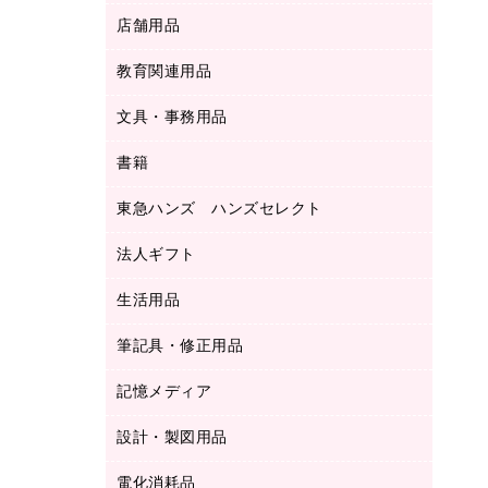
ＬＡＮケーブル
フォルダー
冷蔵庫・キッチン・調理家電
店舗用品
屋外用品
ＯＡクリーナー／エアダスター
フラットファイル
工事関連用品
教育関連用品
カウンター／お会計用品
ＯＡフィルター
リングファイル
サイン・看板用品
ＵＳＢハブ／ＵＳＢアクセサリー
レターファイル
文具・事務用品
教育関連用品
ディスプレイ用品
収納保存用品
書籍
その他文具
レジ・ポリ袋
名刺整理用品
はさみ
店舗運営用品
東急ハンズ ハンズセレクト
パソコンソフト
持ち出しファイル
カッター
紙手提げ袋
板目表紙・綴込表紙
法人ギフト
東急ハンズ
クリップ
陳列什器
統一伝票用ファイル
スティックのり
生活用品
カウネットギフト
ＰＯＰ用品
背幅が伸びるファイル
ステープラー本体
カウネットギフト（食品・飲料）
筆記具・修正用品
その他雑貨
２穴リフィル・２穴インデックス
ステープル針
高島屋
キッチン用品
３０穴リフィル・３０穴インデックス
記憶メディア
シャープペンシル
スプレーのり クリーナー
カウネットギフト
ゴミ袋
Ｚ式ファイル
シャープペンシル用替芯
セロハンテープ
設計・製図用品
ブルーレイディスク
スポーツ・レジャー用品
ホワイトボード用マーカー
テープのり
メディア収納用品
スリッパ・サンダル・シューズ
電化消耗品
設計・製図用品