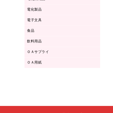
ボールペン用替芯
テープカッター
ＣＤ－Ｒ
タオル・アメニティ用品
ボールペン（ゲルインク）
電化製品
アルバム
デスクトレー
ＣＤ－ＲＷ
ダストボックス
ボールペン（油性）
デスクライト
デスクマット
ＤＶＤ
電子文具
その他電化製品
ティッシュペーパー
マーキングペン（水性）
フィルム・カメラ用品
パンチ
キッチン・調理家電
トイレットペーパー
食品
その他電子文具
マーキングペン（油性）
乾電池・充電池
ファスナーつづり紐
掃除機・クリーナー
トイレ用品
ラベルテープ
万年筆
懐中電灯・ライト
飲料用品
菓子
フロアケース
空調・季節家電
トイレ用洗剤
ラベルライター
修正テープ
電球・蛍光灯
食品
ブックエンド／ブックスタンド
ＡＶ機器・アクセサリー
ＯＡサプライ
お茶備品
ハンドソープ・石鹸
電卓
修正液・修正ペン
メッシュケース／ペンケース
ＯＡタップ／延長コード
インスタントコーヒー
ペーパータオル
ＯＡ用紙
インクカートリッジ
消しゴム
メンディングテープ
コーヒーメーカー・備品
台所用洗剤
コピートナー
筆ペン
その他コピー用紙・プリンタ用紙
ラベル類
ソフトドリンク
掃除用品
トナーカートリッジ
蛍光マーカー
インクジェットプリンタ用紙
レターケース
ミネラルウォーター
掃除用洗剤
ファクシミリトナー
鉛筆
コピー用紙
レタートレー
ミルク・シュガー
殺虫剤
プリンタ用リボン
ハガキ用紙
両面テープ
レギュラーコーヒー
洗濯用品
リサイクルインクカートリッジ
ファクシミリ用紙
保管・整理用品
医薬部外品
洗濯用洗剤
リサイクルトナー（プール方式）
プロッター用紙
備品／小物ケース