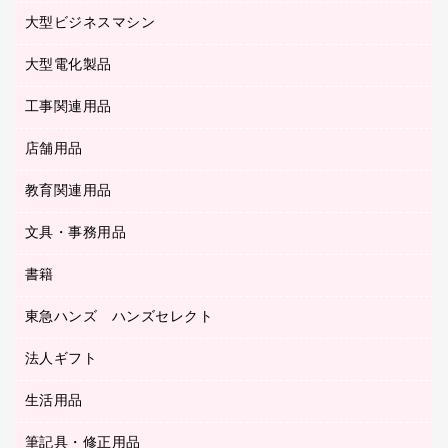
保健用品
マウス
クリヤーホルダー
ラミネートフィルム
大型ビジネスマシン
その他収納
レーザープリンタ／複合機
医療関連用品
マウスパッド
コンピュータ用ファイル
レーザーポインター
ロッカー・下駄箱
電話機
感染症対策用品
大型電化製品
プリンタ
各種ケーブル
パイプ式ファイル
大型シュレッダー（共配）
保管庫・書庫
ＵＳＢメモリ
感染症対策用品（食品・飲料・食添製品）
ＨＤＤ／ＳＳＤ
ファイルボックス
工事関連用品
テレビ・ＡＶ機器
ＯＨＰ用品
金庫
ＬＡＮケーブル
フォルダー
冷蔵庫・キッチン・調理家電
店舗用品
屋外用品
ＯＡクリーナー／エアダスター
フラットファイル
工事関連用品
教育関連用品
カウンター／お会計用品
ＯＡフィルター
リングファイル
サイン・看板用品
ＵＳＢハブ／ＵＳＢアクセサリー
レターファイル
文具・事務用品
教育関連用品
ディスプレイ用品
収納保存用品
書籍
その他文具
レジ・ポリ袋
名刺整理用品
はさみ
店舗運営用品
東急ハンズ ハンズセレクト
パソコンソフト
持ち出しファイル
カッター
紙手提げ袋
板目表紙・綴込表紙
法人ギフト
東急ハンズ
クリップ
陳列什器
統一伝票用ファイル
スティックのり
生活用品
カウネットギフト
ＰＯＰ用品
背幅が伸びるファイル
ステープラー本体
カウネットギフト（食品・飲料）
筆記具・修正用品
その他雑貨
２穴リフィル・２穴インデックス