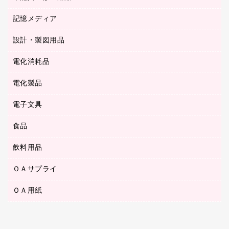
ステープル針
高島屋
キッチン用品
３０穴リフィル・３０穴インデックス
記憶メディア
シャープペンシル
スプレーのり クリーナー
カウネットギフト
ゴミ袋
Ｚ式ファイル
シャープペンシル用替芯
セロハンテープ
設計・製図用品
ブルーレイディスク
スポーツ・レジャー用品
ホワイトボード用マーカー
テープのり
メディア収納用品
スリッパ・サンダル・シューズ
電化消耗品
設計・製図用品
ボールペン用替芯
テープカッター
ＣＤ－Ｒ
タオル・アメニティ用品
ボールペン（ゲルインク）
電化製品
アルバム
デスクトレー
ＣＤ－ＲＷ
ダストボックス
ボールペン（油性）
デスクライト
デスクマット
ＤＶＤ
電子文具
その他電化製品
ティッシュペーパー
マーキングペン（水性）
フィルム・カメラ用品
パンチ
キッチン・調理家電
トイレットペーパー
食品
その他電子文具
マーキングペン（油性）
乾電池・充電池
ファスナーつづり紐
掃除機・クリーナー
トイレ用品
ラベルテープ
万年筆
懐中電灯・ライト
飲料用品
菓子
フロアケース
空調・季節家電
トイレ用洗剤
ラベルライター
修正テープ
電球・蛍光灯
食品
ブックエンド／ブックスタンド
ＡＶ機器・アクセサリー
ＯＡサプライ
お茶備品
ハンドソープ・石鹸
電卓
修正液・修正ペン
メッシュケース／ペンケース
ＯＡタップ／延長コード
インスタントコーヒー
ペーパータオル
ＯＡ用紙
インクカートリッジ
消しゴム
メンディングテープ
コーヒーメーカー・備品
台所用洗剤
コピートナー
筆ペン
その他コピー用紙・プリンタ用紙
ラベル類
ソフトドリンク
掃除用品
トナーカートリッジ
蛍光マーカー
インクジェットプリンタ用紙
レターケース