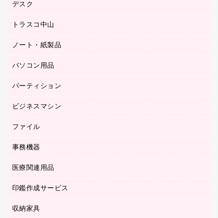
デスク
オフィスチェア
梱包用テープ
ミーティングチェア
梱包用品
トラスコ中山
カウンター
応接イス・ベンチ
結束用品
デスク
ノート・紙製品
建築・作業用品
防災用備蓄食品・飲料
ミーティングテーブル
研究・環境管理用品
パソコン用品
ノート
防災用品
バインダーノート
養生用品
パーティション
キーボード／テンキー
ルーズリーフ
スマートフォン／モバイル周辺機器
ビジネスマシン
パーティション
伝票
セキュリティ用品
ホワイトボード・黒板
典礼用品
ファイル
インクジェットプリンタ／複合機
ディスプレイモニター
各種用紙
コピー機
ネットワーク／ＬＡＮアクセサリー
事務機器
その他ファイル
封筒
スキャナー
ネットワーク／ＬＡＮ機器
カードケース
医療関連用品
シュレッダ
帳簿
デジタルカメラ
パソコンアクセサリー
クリップボード
タイムカード
慶弔用品
ファクシミリ
印鑑作成サービス
介護用品
パソコンバッグ／収納用品
クリヤーブック（固定式）
タイムレコーダー
粘着メモ
プロジェクタ
使い捨て手袋
パソコン周辺機器
クリヤーブック（差替式）
収納家具
印鑑作成サービス
ラミネータ
額縁
メモリーカード