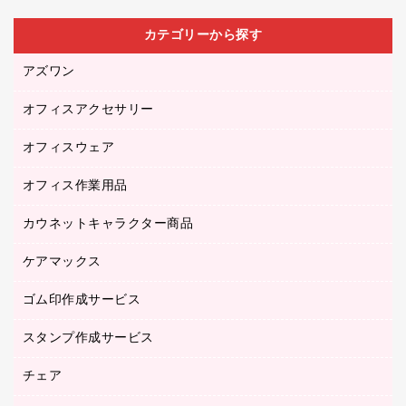
カテゴリーから探す
アズワン
オフィスアクセサリー
医療・介護用品（食品・飲料・食添製品）
研究・環境管理用品
オフィスウェア
オフィスアクセサリー
オフィス作業用品
アウター
ブラウス・シャツ
カウネットキャラクター商品
ペット用品
医療・介護・ワーキングウェア
作業用手袋
ケアマックス
カウネットキャラクター商品
作業用雑貨
ゴム印作成サービス
医療・介護用品（食品・飲料・食添製品）
倉庫収納用品
台車・脚立
スタンプ作成サービス
ゴム印作成サービス
園芸用品
ゴム印（フリーサイズ印）作成サービス
チェア
カウネットスタンプ作成サービス
工場用品
ゴム印（一行印）作成サービス
シヤチハタスタンプ作成サービス