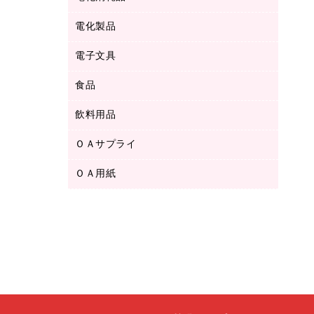
ボールペン用替芯
テープカッター
ＣＤ－Ｒ
タオル・アメニティ用品
ボールペン（ゲルインク）
電化製品
アルバム
デスクトレー
ＣＤ－ＲＷ
ダストボックス
ボールペン（油性）
デスクライト
デスクマット
ＤＶＤ
電子文具
その他電化製品
ティッシュペーパー
マーキングペン（水性）
フィルム・カメラ用品
パンチ
キッチン・調理家電
トイレットペーパー
食品
その他電子文具
マーキングペン（油性）
乾電池・充電池
ファスナーつづり紐
掃除機・クリーナー
トイレ用品
ラベルテープ
万年筆
懐中電灯・ライト
飲料用品
菓子
フロアケース
空調・季節家電
トイレ用洗剤
ラベルライター
修正テープ
電球・蛍光灯
食品
ブックエンド／ブックスタンド
ＡＶ機器・アクセサリー
ＯＡサプライ
お茶備品
ハンドソープ・石鹸
電卓
修正液・修正ペン
メッシュケース／ペンケース
ＯＡタップ／延長コード
インスタントコーヒー
ペーパータオル
ＯＡ用紙
インクカートリッジ
消しゴム
メンディングテープ
コーヒーメーカー・備品
台所用洗剤
コピートナー
筆ペン
その他コピー用紙・プリンタ用紙
ラベル類
ソフトドリンク
掃除用品
トナーカートリッジ
蛍光マーカー
インクジェットプリンタ用紙
レターケース
ミネラルウォーター
掃除用洗剤
ファクシミリトナー
鉛筆
コピー用紙
レタートレー
ミルク・シュガー
殺虫剤
プリンタ用リボン
ハガキ用紙
両面テープ
レギュラーコーヒー
洗濯用品
リサイクルインクカートリッジ
ファクシミリ用紙
保管・整理用品
医薬部外品
洗濯用洗剤
リサイクルトナー（プール方式）
プロッター用紙
備品／小物ケース