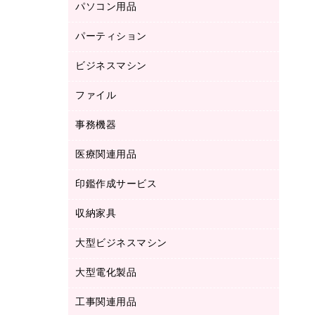
パソコン用品
ノート
防災用品
バインダーノート
養生用品
パーティション
キーボード／テンキー
ルーズリーフ
スマートフォン／モバイル周辺機器
ビジネスマシン
パーティション
伝票
セキュリティ用品
ホワイトボード・黒板
典礼用品
ファイル
インクジェットプリンタ／複合機
ディスプレイモニター
各種用紙
コピー機
ネットワーク／ＬＡＮアクセサリー
事務機器
その他ファイル
封筒
スキャナー
ネットワーク／ＬＡＮ機器
カードケース
医療関連用品
シュレッダ
帳簿
デジタルカメラ
パソコンアクセサリー
クリップボード
タイムカード
慶弔用品
ファクシミリ
印鑑作成サービス
介護用品
パソコンバッグ／収納用品
クリヤーブック（固定式）
タイムレコーダー
粘着メモ
プロジェクタ
使い捨て手袋
パソコン周辺機器
クリヤーブック（差替式）
収納家具
印鑑作成サービス
ラミネータ
額縁
メモリーカード
保健用品
マウス
クリヤーホルダー
ラミネートフィルム
大型ビジネスマシン
その他収納
レーザープリンタ／複合機
医療関連用品
マウスパッド
コンピュータ用ファイル
レーザーポインター
ロッカー・下駄箱
電話機
感染症対策用品
大型電化製品
プリンタ
各種ケーブル
パイプ式ファイル
大型シュレッダー（共配）
保管庫・書庫
ＵＳＢメモリ
感染症対策用品（食品・飲料・食添製
ＨＤＤ／ＳＳＤ
ファイルボックス
工事関連用品
テレビ・ＡＶ機器
ＯＨＰ用品
品）
金庫