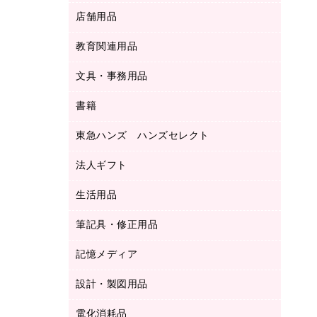
ＬＡＮケーブル
フォルダー
冷蔵庫・キッチン・調理家電
店舗用品
屋外用品
ＯＡクリーナー／エアダスター
フラットファイル
工事関連用品
教育関連用品
カウンター／お会計用品
ＯＡフィルター
リングファイル
サイン・看板用品
ＵＳＢハブ／ＵＳＢアクセサリー
レターファイル
文具・事務用品
教育関連用品
ディスプレイ用品
収納保存用品
書籍
その他文具
レジ・ポリ袋
名刺整理用品
はさみ
店舗運営用品
東急ハンズ ハンズセレクト
パソコンソフト
持ち出しファイル
カッター
紙手提げ袋
板目表紙・綴込表紙
法人ギフト
東急ハンズ
クリップ
陳列什器
統一伝票用ファイル
スティックのり
生活用品
カウネットギフト
ＰＯＰ用品
背幅が伸びるファイル
ステープラー本体
カウネットギフト（食品・飲料）
筆記具・修正用品
その他雑貨
２穴リフィル・２穴インデックス
ステープル針
高島屋
キッチン用品
３０穴リフィル・３０穴インデックス
記憶メディア
シャープペンシル
スプレーのり クリーナー
カウネットギフト
ゴミ袋
Ｚ式ファイル
シャープペンシル用替芯
セロハンテープ
設計・製図用品
ブルーレイディスク
スポーツ・レジャー用品
ホワイトボード用マーカー
テープのり
メディア収納用品
スリッパ・サンダル・シューズ
電化消耗品
設計・製図用品