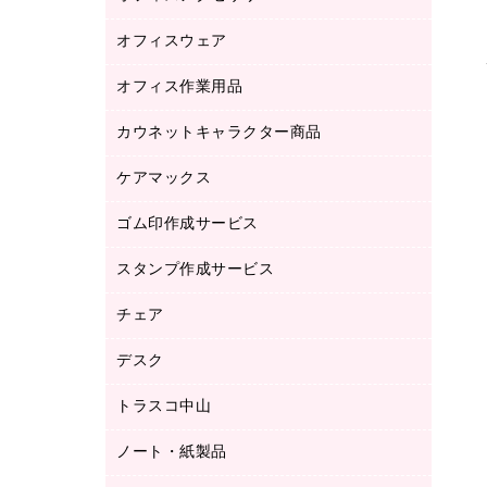
品）
オフィスウェア
オフィスアクセサリー
研究・環境管理用品
オフィス作業用品
アウター
ブラウス・シャツ
カウネットキャラクター商品
ペット用品
医療・介護・ワーキングウェア
作業用手袋
ケアマックス
カウネットキャラクター商品
作業用雑貨
ゴム印作成サービス
医療・介護用品（食品・飲料・食添製
倉庫収納用品
品）
台車・脚立
スタンプ作成サービス
ゴム印作成サービス
園芸用品
ゴム印（フリーサイズ印）作成サービス
チェア
カウネットスタンプ作成サービス
工場用品
ゴム印（一行印）作成サービス
シヤチハタスタンプ作成サービス
デスク
オフィスチェア
梱包用テープ
ミーティングチェア
梱包用品
トラスコ中山
カウンター
応接イス・ベンチ
結束用品
デスク
ノート・紙製品
建築・作業用品
防災用備蓄食品・飲料
ミーティングテーブル
研究・環境管理用品