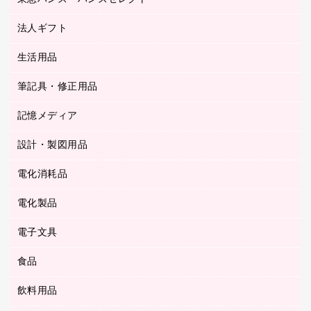
持ち出しファイル
カッター
紙手提げ袋
板目表紙・綴込表紙
法人ギフト
東急ハンズ
クリップ
陳列什器
統一伝票用ファイル
スティックのり
生活用品
カウネットギフト
ＰＯＰ用品
背幅が伸びるファイル
ステープラー本体
カウネットギフト（食品・飲料）
筆記具・修正用品
その他雑貨
２穴リフィル・２穴インデックス
ステープル針
高島屋
キッチン用品
３０穴リフィル・３０穴インデックス
記憶メディア
シャープペンシル
スプレーのり クリーナー
カウネットギフト
ゴミ袋
Ｚ式ファイル
シャープペンシル用替芯
セロハンテープ
設計・製図用品
ブルーレイディスク
スポーツ・レジャー用品
ホワイトボード用マーカー
テープのり
メディア収納用品
スリッパ・サンダル・シューズ
電化消耗品
設計・製図用品
ボールペン用替芯
テープカッター
ＣＤ－Ｒ
タオル・アメニティ用品
ボールペン（ゲルインク）
電化製品
アルバム
デスクトレー
ＣＤ－ＲＷ
ダストボックス
ボールペン（油性）
デスクライト
デスクマット
ＤＶＤ
電子文具
その他電化製品
ティッシュペーパー
マーキングペン（水性）
フィルム・カメラ用品
パンチ
キッチン・調理家電
トイレットペーパー
食品
その他電子文具
マーキングペン（油性）
乾電池・充電池
ファスナーつづり紐
掃除機・クリーナー
トイレ用品
ラベルテープ
万年筆
懐中電灯・ライト
飲料用品
菓子
フロアケース
空調・季節家電
トイレ用洗剤
ラベルライター
修正テープ