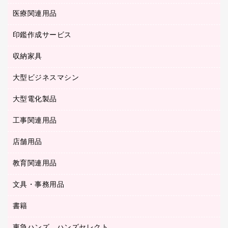
封筒
スキャナー
ネットワーク／ＬＡＮ機器
カードケース
医療関連用品
シュレッダ
帳簿
デジタルカメラ
パソコンアクセサリー
クリップボード
タイムカード
慶弔用品
ファクシミリ
印鑑作成サービス
介護用品
パソコンバッグ／収納用品
クリヤーブック（固定式）
タイムレコーダー
粘着メモ
プロジェクタ
使い捨て手袋
パソコン周辺機器
クリヤーブック（差替式）
収納家具
印鑑作成サービス
ラミネータ
額縁
メモリーカード
保健用品
マウス
クリヤーホルダー
ラミネートフィルム
大型ビジネスマシン
その他収納
レーザープリンタ／複合機
医療関連用品
マウスパッド
コンピュータ用ファイル
レーザーポインター
ロッカー・下駄箱
電話機
感染症対策用品
大型電化製品
プリンタ
各種ケーブル
パイプ式ファイル
大型シュレッダー（共配）
保管庫・書庫
ＵＳＢメモリ
感染症対策用品（食品・飲料・食添製品）
ＨＤＤ／ＳＳＤ
ファイルボックス
工事関連用品
テレビ・ＡＶ機器
ＯＨＰ用品
金庫
ＬＡＮケーブル
フォルダー
冷蔵庫・キッチン・調理家電
店舗用品
屋外用品
ＯＡクリーナー／エアダスター
フラットファイル
工事関連用品
教育関連用品
カウンター／お会計用品
ＯＡフィルター
リングファイル
サイン・看板用品
ＵＳＢハブ／ＵＳＢアクセサリー
レターファイル
文具・事務用品
教育関連用品
ディスプレイ用品
収納保存用品
書籍
その他文具
レジ・ポリ袋
名刺整理用品
はさみ
店舗運営用品
東急ハンズ ハンズセレクト
パソコンソフト