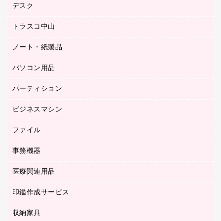
シヤチハタスタンプ作成サービス
デスク
オフィスチェア
梱包用テープ
ミーティングチェア
梱包用品
トラスコ中山
カウンター
応接イス・ベンチ
結束用品
デスク
ノート・紙製品
建築・作業用品
防災用備蓄食品・飲料
ミーティングテーブル
研究・環境管理用品
パソコン用品
ノート
防災用品
バインダーノート
養生用品
パーティション
キーボード／テンキー
ルーズリーフ
スマートフォン／モバイル周辺機器
ビジネスマシン
パーティション
伝票
セキュリティ用品
ホワイトボード・黒板
典礼用品
ファイル
インクジェットプリンタ／複合機
ディスプレイモニター
各種用紙
コピー機
ネットワーク／ＬＡＮアクセサリー
事務機器
その他ファイル
封筒
スキャナー
ネットワーク／ＬＡＮ機器
カードケース
医療関連用品
シュレッダ
帳簿
デジタルカメラ
パソコンアクセサリー
クリップボード
タイムカード
慶弔用品
ファクシミリ
印鑑作成サービス
介護用品
パソコンバッグ／収納用品
クリヤーブック（固定式）
タイムレコーダー
粘着メモ
プロジェクタ
使い捨て手袋
パソコン周辺機器
クリヤーブック（差替式）
収納家具
印鑑作成サービス
ラミネータ