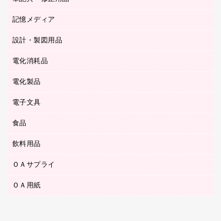
ステープル針
高島屋
キッチン用品
３０穴リフィル・３０穴インデックス
記憶メディア
シャープペンシル
スプレーのり クリーナー
カウネットギフト
ゴミ袋
Ｚ式ファイル
シャープペンシル用替芯
セロハンテープ
設計・製図用品
ブルーレイディスク
スポーツ・レジャー用品
ホワイトボード用マーカー
テープのり
メディア収納用品
スリッパ・サンダル・シューズ
電化消耗品
設計・製図用品
ボールペン用替芯
テープカッター
ＣＤ－Ｒ
タオル・アメニティ用品
ボールペン（ゲルインク）
電化製品
アルバム
デスクトレー
ＣＤ－ＲＷ
ダストボックス
ボールペン（油性）
デスクライト
デスクマット
ＤＶＤ
電子文具
その他電化製品
ティッシュペーパー
マーキングペン（水性）
フィルム・カメラ用品
パンチ
キッチン・調理家電
トイレットペーパー
食品
その他電子文具
マーキングペン（油性）
乾電池・充電池
ファスナーつづり紐
掃除機・クリーナー
トイレ用品
ラベルテープ
万年筆
懐中電灯・ライト
飲料用品
菓子
フロアケース
空調・季節家電
トイレ用洗剤
ラベルライター
修正テープ
電球・蛍光灯
食品
ブックエンド／ブックスタンド
ＡＶ機器・アクセサリー
ＯＡサプライ
お茶備品
ハンドソープ・石鹸
電卓
修正液・修正ペン
メッシュケース／ペンケース
ＯＡタップ／延長コード
インスタントコーヒー
ペーパータオル
ＯＡ用紙
インクカートリッジ
消しゴム
メンディングテープ
コーヒーメーカー・備品
台所用洗剤
コピートナー
筆ペン
その他コピー用紙・プリンタ用紙
ラベル類
ソフトドリンク
掃除用品
トナーカートリッジ
蛍光マーカー