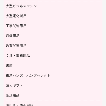
額縁
メモリーカード
保健用品
マウス
クリヤーホルダー
ラミネートフィルム
大型ビジネスマシン
その他収納
レーザープリンタ／複合機
医療関連用品
マウスパッド
コンピュータ用ファイル
レーザーポインター
ロッカー・下駄箱
電話機
感染症対策用品
大型電化製品
プリンタ
各種ケーブル
パイプ式ファイル
大型シュレッダー（共配）
保管庫・書庫
ＵＳＢメモリ
感染症対策用品（食品・飲料・食添製品）
ＨＤＤ／ＳＳＤ
ファイルボックス
工事関連用品
テレビ・ＡＶ機器
ＯＨＰ用品
金庫
ＬＡＮケーブル
フォルダー
冷蔵庫・キッチン・調理家電
店舗用品
屋外用品
ＯＡクリーナー／エアダスター
フラットファイル
工事関連用品
教育関連用品
カウンター／お会計用品
ＯＡフィルター
リングファイル
サイン・看板用品
ＵＳＢハブ／ＵＳＢアクセサリー
レターファイル
文具・事務用品
教育関連用品
ディスプレイ用品
収納保存用品
書籍
その他文具
レジ・ポリ袋
名刺整理用品
はさみ
店舗運営用品
東急ハンズ ハンズセレクト
パソコンソフト
持ち出しファイル
カッター
紙手提げ袋
板目表紙・綴込表紙
法人ギフト
東急ハンズ
クリップ
陳列什器
統一伝票用ファイル
スティックのり
生活用品
カウネットギフト
ＰＯＰ用品
背幅が伸びるファイル
ステープラー本体
カウネットギフト（食品・飲料）
筆記具・修正用品
その他雑貨
２穴リフィル・２穴インデックス