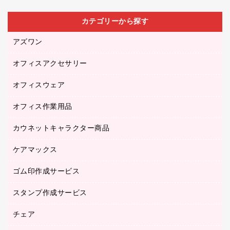
カテゴリーから探す
アズワン
オフィスアクセサリー
医療・介護用品（食品・飲料・食添製品）
研究・環境管理用品
オフィスウェア
オフィスアクセサリー
オフィス作業用品
アウター
ブラウス・シャツ
カウネットキャラクター商品
ペット用品
医療・介護・ワーキングウェア
作業用手袋
ケアマックス
カウネットキャラクター商品
作業用雑貨
ゴム印作成サービス
医療・介護用品（食品・飲料・食添製品）
倉庫収納用品
台車・脚立
スタンプ作成サービス
ゴム印作成サービス
園芸用品
ゴム印（フリーサイズ印）作成サービス
チェア
カウネットスタンプ作成サービス
工場用品
ゴム印（一行印）作成サービス