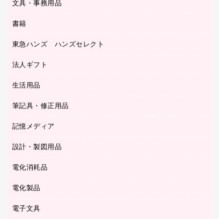
レターファイル
文具・事務用品
教育関連用品
ディスプレイ用品
収納保存用品
書籍
その他文具
レジ・ポリ袋
名刺整理用品
はさみ
店舗運営用品
東急ハンズ ハンズセレクト
パソコンソフト
持ち出しファイル
カッター
紙手提げ袋
板目表紙・綴込表紙
法人ギフト
東急ハンズ
クリップ
陳列什器
統一伝票用ファイル
スティックのり
生活用品
カウネットギフト
ＰＯＰ用品
背幅が伸びるファイル
ステープラー本体
カウネットギフト（食品・飲料）
筆記具・修正用品
その他雑貨
２穴リフィル・２穴インデックス
ステープル針
高島屋
キッチン用品
３０穴リフィル・３０穴インデックス
記憶メディア
シャープペンシル
スプレーのり クリーナー
カウネットギフト
ゴミ袋
Ｚ式ファイル
シャープペンシル用替芯
セロハンテープ
設計・製図用品
ブルーレイディスク
スポーツ・レジャー用品
ホワイトボード用マーカー
テープのり
メディア収納用品
スリッパ・サンダル・シューズ
電化消耗品
設計・製図用品
ボールペン用替芯
テープカッター
ＣＤ－Ｒ
タオル・アメニティ用品
ボールペン（ゲルインク）
電化製品
アルバム
デスクトレー
ＣＤ－ＲＷ
ダストボックス
ボールペン（油性）
デスクライト
デスクマット
ＤＶＤ
電子文具
その他電化製品
ティッシュペーパー
マーキングペン（水性）
フィルム・カメラ用品