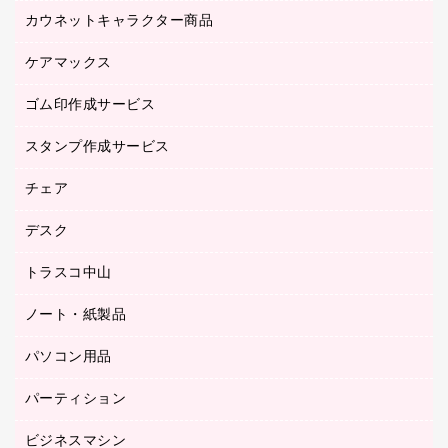
ブラウス・シャツ
カウネットキャラクター商品
ペット用品
医療・介護・ワーキングウェア
作業用手袋
ケアマックス
カウネットキャラクター商品
作業用雑貨
ゴム印作成サービス
医療・介護用品（食品・飲料・食添製品）
倉庫収納用品
台車・脚立
スタンプ作成サービス
ゴム印作成サービス
園芸用品
ゴム印（フリーサイズ印）作成サービス
チェア
カウネットスタンプ作成サービス
工場用品
ゴム印（一行印）作成サービス
シヤチハタスタンプ作成サービス
デスク
オフィスチェア
梱包用テープ
ミーティングチェア
梱包用品
トラスコ中山
カウンター
応接イス・ベンチ
結束用品
デスク
ノート・紙製品
建築・作業用品
防災用備蓄食品・飲料
ミーティングテーブル
研究・環境管理用品
パソコン用品
ノート
防災用品
バインダーノート
養生用品
パーティション
キーボード／テンキー
ルーズリーフ
スマートフォン／モバイル周辺機器
ビジネスマシン
パーティション