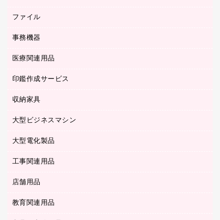
伝票
セキュリティ用品
ホワイトボード・黒板
典礼用品
ファイル
インクジェットプリンタ／複合機
ディスプレイモニター
各種用紙
コピー機
ネットワーク／ＬＡＮアクセサリー
事務機器
その他ファイル
封筒
スキャナー
ネットワーク／ＬＡＮ機器
カードケース
医療関連用品
シュレッダ
帳簿
デジタルカメラ
パソコンアクセサリー
クリップボード
タイムカード
慶弔用品
ファクシミリ
印鑑作成サービス
介護用品
パソコンバッグ／収納用品
クリヤーブック（固定式）
タイムレコーダー
粘着メモ
プロジェクタ
使い捨て手袋
パソコン周辺機器
クリヤーブック（差替式）
収納家具
印鑑作成サービス
ラミネータ
額縁
メモリーカード
保健用品
マウス
クリヤーホルダー
ラミネートフィルム
大型ビジネスマシン
その他収納
レーザープリンタ／複合機
医療関連用品
マウスパッド
コンピュータ用ファイル
レーザーポインター
ロッカー・下駄箱
電話機
感染症対策用品
大型電化製品
プリンタ
各種ケーブル
パイプ式ファイル
大型シュレッダー（共配）
保管庫・書庫
ＵＳＢメモリ
感染症対策用品（食品・飲料・食添製品）
ＨＤＤ／ＳＳＤ
ファイルボックス
工事関連用品
テレビ・ＡＶ機器
ＯＨＰ用品
金庫
ＬＡＮケーブル
フォルダー
冷蔵庫・キッチン・調理家電
店舗用品
屋外用品
ＯＡクリーナー／エアダスター
フラットファイル
工事関連用品
教育関連用品
カウンター／お会計用品
ＯＡフィルター
リングファイル
サイン・看板用品
ＵＳＢハブ／ＵＳＢアクセサリー