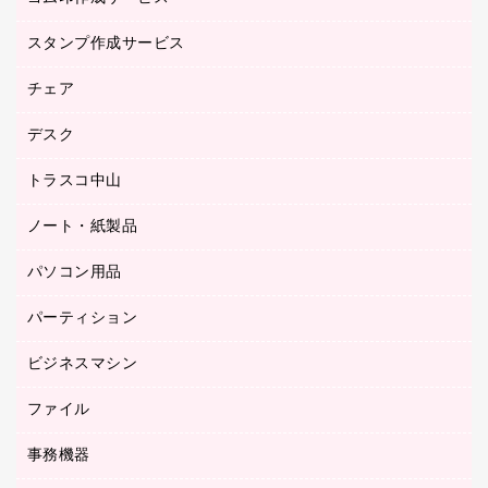
倉庫収納用品
台車・脚立
スタンプ作成サービス
ゴム印作成サービス
園芸用品
ゴム印（フリーサイズ印）作成サービス
チェア
カウネットスタンプ作成サービス
工場用品
ゴム印（一行印）作成サービス
シヤチハタスタンプ作成サービス
デスク
オフィスチェア
梱包用テープ
ミーティングチェア
梱包用品
トラスコ中山
カウンター
応接イス・ベンチ
結束用品
デスク
ノート・紙製品
建築・作業用品
防災用備蓄食品・飲料
ミーティングテーブル
研究・環境管理用品
パソコン用品
ノート
防災用品
バインダーノート
養生用品
パーティション
キーボード／テンキー
ルーズリーフ
スマートフォン／モバイル周辺機器
ビジネスマシン
パーティション
伝票
セキュリティ用品
ホワイトボード・黒板
典礼用品
ファイル
インクジェットプリンタ／複合機
ディスプレイモニター
各種用紙
コピー機
ネットワーク／ＬＡＮアクセサリー
事務機器
その他ファイル
封筒
スキャナー
ネットワーク／ＬＡＮ機器