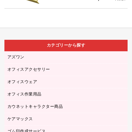
カテゴリーから探す
アズワン
オフィスアクセサリー
医療・介護用品（食品・飲料・食添製品）
研究・環境管理用品
オフィスウェア
オフィスアクセサリー
オフィス作業用品
アウター
ブラウス・シャツ
カウネットキャラクター商品
ペット用品
医療・介護・ワーキングウェア
作業用手袋
ケアマックス
カウネットキャラクター商品
作業用雑貨
ゴム印作成サービス
医療・介護用品（食品・飲料・食添製品）