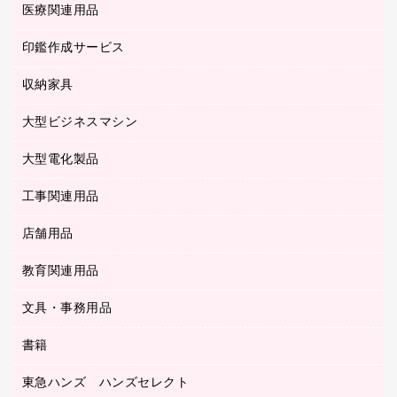
カードケース
医療関連用品
シュレッダ
帳簿
デジタルカメラ
パソコンアクセサリー
クリップボード
タイムカード
慶弔用品
ファクシミリ
印鑑作成サービス
介護用品
パソコンバッグ／収納用品
クリヤーブック（固定式）
タイムレコーダー
粘着メモ
プロジェクタ
使い捨て手袋
パソコン周辺機器
クリヤーブック（差替式）
収納家具
印鑑作成サービス
ラミネータ
額縁
メモリーカード
保健用品
マウス
クリヤーホルダー
ラミネートフィルム
大型ビジネスマシン
その他収納
レーザープリンタ／複合機
医療関連用品
マウスパッド
コンピュータ用ファイル
レーザーポインター
ロッカー・下駄箱
電話機
感染症対策用品
大型電化製品
プリンタ
各種ケーブル
パイプ式ファイル
大型シュレッダー（共配）
保管庫・書庫
ＵＳＢメモリ
感染症対策用品（食品・飲料・食添製品）
ＨＤＤ／ＳＳＤ
ファイルボックス
工事関連用品
テレビ・ＡＶ機器
ＯＨＰ用品
金庫
ＬＡＮケーブル
フォルダー
冷蔵庫・キッチン・調理家電
店舗用品
屋外用品
ＯＡクリーナー／エアダスター
フラットファイル
工事関連用品
教育関連用品
カウンター／お会計用品
ＯＡフィルター
リングファイル
サイン・看板用品
ＵＳＢハブ／ＵＳＢアクセサリー
レターファイル
文具・事務用品
教育関連用品
ディスプレイ用品
収納保存用品
書籍
その他文具
レジ・ポリ袋
名刺整理用品
はさみ
店舗運営用品
東急ハンズ ハンズセレクト
パソコンソフト
持ち出しファイル