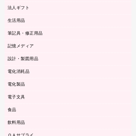
カッター
紙手提げ袋
板目表紙・綴込表紙
法人ギフト
東急ハンズ
クリップ
陳列什器
統一伝票用ファイル
スティックのり
生活用品
カウネットギフト
ＰＯＰ用品
背幅が伸びるファイル
ステープラー本体
カウネットギフト（食品・飲料）
筆記具・修正用品
その他雑貨
２穴リフィル・２穴インデックス
ステープル針
高島屋
キッチン用品
３０穴リフィル・３０穴インデックス
記憶メディア
シャープペンシル
スプレーのり クリーナー
カウネットギフト
ゴミ袋
Ｚ式ファイル
シャープペンシル用替芯
セロハンテープ
設計・製図用品
ブルーレイディスク
スポーツ・レジャー用品
ホワイトボード用マーカー
テープのり
メディア収納用品
スリッパ・サンダル・シューズ
電化消耗品
設計・製図用品
ボールペン用替芯
テープカッター
ＣＤ－Ｒ
タオル・アメニティ用品
ボールペン（ゲルインク）
電化製品
アルバム
デスクトレー
ＣＤ－ＲＷ
ダストボックス
ボールペン（油性）
デスクライト
デスクマット
ＤＶＤ
電子文具
その他電化製品
ティッシュペーパー
マーキングペン（水性）
フィルム・カメラ用品
パンチ
キッチン・調理家電
トイレットペーパー
食品
その他電子文具
マーキングペン（油性）
乾電池・充電池
ファスナーつづり紐
掃除機・クリーナー
トイレ用品
ラベルテープ
万年筆
懐中電灯・ライト
飲料用品
菓子
フロアケース
空調・季節家電
トイレ用洗剤
ラベルライター
修正テープ
電球・蛍光灯
食品
ブックエンド／ブックスタンド
ＡＶ機器・アクセサリー
ＯＡサプライ
お茶備品