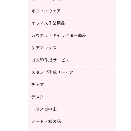
品）
オフィスウェア
オフィスアクセサリー
研究・環境管理用品
オフィス作業用品
アウター
ブラウス・シャツ
カウネットキャラクター商品
ペット用品
医療・介護・ワーキングウェア
作業用手袋
ケアマックス
カウネットキャラクター商品
作業用雑貨
ゴム印作成サービス
医療・介護用品（食品・飲料・食添製
倉庫収納用品
品）
台車・脚立
スタンプ作成サービス
ゴム印作成サービス
園芸用品
ゴム印（フリーサイズ印）作成サービス
チェア
カウネットスタンプ作成サービス
工場用品
ゴム印（一行印）作成サービス
シヤチハタスタンプ作成サービス
デスク
オフィスチェア
梱包用テープ
ミーティングチェア
梱包用品
トラスコ中山
カウンター
応接イス・ベンチ
結束用品
デスク
ノート・紙製品
建築・作業用品
防災用備蓄食品・飲料
ミーティングテーブル
研究・環境管理用品