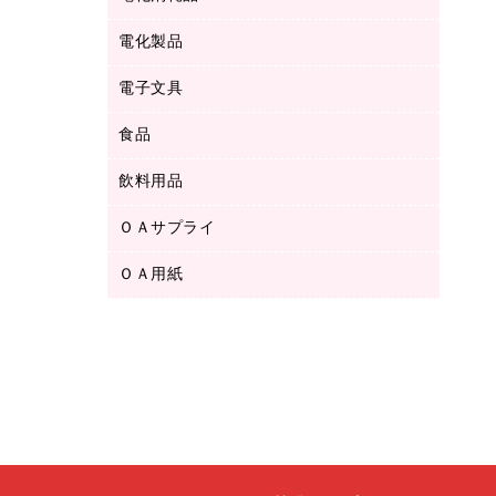
ボールペン用替芯
テープカッター
ＣＤ－Ｒ
タオル・アメニティ用品
ボールペン（ゲルインク）
電化製品
アルバム
デスクトレー
ＣＤ－ＲＷ
ダストボックス
ボールペン（油性）
デスクライト
デスクマット
ＤＶＤ
電子文具
その他電化製品
ティッシュペーパー
マーキングペン（水性）
フィルム・カメラ用品
パンチ
キッチン・調理家電
トイレットペーパー
食品
その他電子文具
マーキングペン（油性）
乾電池・充電池
ファスナーつづり紐
掃除機・クリーナー
トイレ用品
ラベルテープ
万年筆
懐中電灯・ライト
飲料用品
菓子
フロアケース
空調・季節家電
トイレ用洗剤
ラベルライター
修正テープ
電球・蛍光灯
食品
ブックエンド／ブックスタンド
ＡＶ機器・アクセサリー
ＯＡサプライ
お茶備品
ハンドソープ・石鹸
電卓
修正液・修正ペン
メッシュケース／ペンケース
ＯＡタップ／延長コード
インスタントコーヒー
ペーパータオル
ＯＡ用紙
インクカートリッジ
消しゴム
メンディングテープ
コーヒーメーカー・備品
台所用洗剤
コピートナー
筆ペン
その他コピー用紙・プリンタ用紙
ラベル類
ソフトドリンク
掃除用品
トナーカートリッジ
蛍光マーカー
インクジェットプリンタ用紙
レターケース
ミネラルウォーター
掃除用洗剤
ファクシミリトナー
鉛筆
コピー用紙
レタートレー
ミルク・シュガー
殺虫剤
プリンタ用リボン
ハガキ用紙
両面テープ
レギュラーコーヒー
洗濯用品
リサイクルインクカートリッジ
ファクシミリ用紙
保管・整理用品
医薬部外品
洗濯用洗剤
リサイクルトナー（プール方式）
プロッター用紙
備品／小物ケース