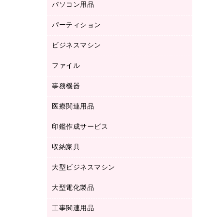
パソコン用品
ノート
防災用品
バインダーノート
養生用品
パーティション
キーボード／テンキー
ルーズリーフ
スマートフォン／モバイル周辺機器
ビジネスマシン
パーティション
伝票
セキュリティ用品
ホワイトボード・黒板
典礼用品
ファイル
インクジェットプリンタ／複合機
ディスプレイモニター
各種用紙
コピー機
ネットワーク／ＬＡＮアクセサリー
事務機器
その他ファイル
封筒
スキャナー
ネットワーク／ＬＡＮ機器
カードケース
医療関連用品
シュレッダ
帳簿
デジタルカメラ
パソコンアクセサリー
クリップボード
タイムカード
慶弔用品
ファクシミリ
印鑑作成サービス
介護用品
パソコンバッグ／収納用品
クリヤーブック（固定式）
タイムレコーダー
粘着メモ
プロジェクタ
使い捨て手袋
パソコン周辺機器
クリヤーブック（差替式）
収納家具
印鑑作成サービス
ラミネータ
額縁
メモリーカード
保健用品
マウス
クリヤーホルダー
ラミネートフィルム
大型ビジネスマシン
その他収納
レーザープリンタ／複合機
医療関連用品
マウスパッド
コンピュータ用ファイル
レーザーポインター
ロッカー・下駄箱
電話機
感染症対策用品
大型電化製品
プリンタ
各種ケーブル
パイプ式ファイル
大型シュレッダー（共配）
保管庫・書庫
ＵＳＢメモリ
感染症対策用品（食品・飲料・食添製
ＨＤＤ／ＳＳＤ
ファイルボックス
工事関連用品
テレビ・ＡＶ機器
ＯＨＰ用品
品）
金庫