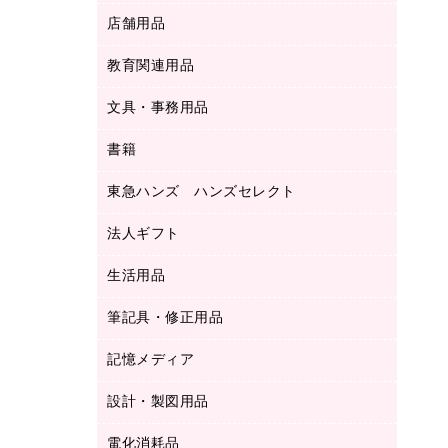
ＬＡＮケーブル
フォルダー
冷蔵庫・キッチン・調理家電
店舗用品
屋外用品
ＯＡクリーナー／エアダスター
フラットファイル
工事関連用品
教育関連用品
カウンター／お会計用品
ＯＡフィルター
リングファイル
サイン・看板用品
ＵＳＢハブ／ＵＳＢアクセサリー
レターファイル
文具・事務用品
教育関連用品
ディスプレイ用品
収納保存用品
書籍
その他文具
レジ・ポリ袋
名刺整理用品
はさみ
店舗運営用品
東急ハンズ ハンズセレクト
パソコンソフト
持ち出しファイル
カッター
紙手提げ袋
板目表紙・綴込表紙
法人ギフト
東急ハンズ
クリップ
陳列什器
統一伝票用ファイル
スティックのり
生活用品
カウネットギフト
ＰＯＰ用品
背幅が伸びるファイル
ステープラー本体
カウネットギフト（食品・飲料）
筆記具・修正用品
その他雑貨
２穴リフィル・２穴インデックス
ステープル針
高島屋
キッチン用品
３０穴リフィル・３０穴インデックス
記憶メディア
シャープペンシル
スプレーのり クリーナー
カウネットギフト
ゴミ袋
Ｚ式ファイル
シャープペンシル用替芯
セロハンテープ
設計・製図用品
ブルーレイディスク
スポーツ・レジャー用品
ホワイトボード用マーカー
テープのり
メディア収納用品
スリッパ・サンダル・シューズ
電化消耗品
設計・製図用品