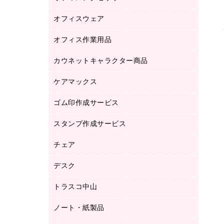
品）
オフィスウェア
オフィスアクセサリー
研究・環境管理用品
オフィス作業用品
アウター
ブラウス・シャツ
カウネットキャラクター商品
ペット用品
医療・介護・ワーキングウェア
作業用手袋
ケアマックス
カウネットキャラクター商品
作業用雑貨
ゴム印作成サービス
医療・介護用品（食品・飲料・食添製
倉庫収納用品
品）
台車・脚立
スタンプ作成サービス
ゴム印作成サービス
園芸用品
ゴム印（フリーサイズ印）作成サービス
チェア
カウネットスタンプ作成サービス
工場用品
ゴム印（一行印）作成サービス
シヤチハタスタンプ作成サービス
デスク
オフィスチェア
梱包用テープ
ミーティングチェア
梱包用品
トラスコ中山
カウンター
応接イス・ベンチ
結束用品
デスク
ノート・紙製品
建築・作業用品
防災用備蓄食品・飲料
ミーティングテーブル
研究・環境管理用品