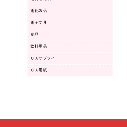
ボールペン用替芯
テープカッター
ＣＤ－Ｒ
タオル・アメニティ用品
ボールペン（ゲルインク）
電化製品
アルバム
デスクトレー
ＣＤ－ＲＷ
ダストボックス
ボールペン（油性）
デスクライト
デスクマット
ＤＶＤ
電子文具
その他電化製品
ティッシュペーパー
マーキングペン（水性）
フィルム・カメラ用品
パンチ
キッチン・調理家電
トイレットペーパー
食品
その他電子文具
マーキングペン（油性）
乾電池・充電池
ファスナーつづり紐
掃除機・クリーナー
トイレ用品
ラベルテープ
万年筆
懐中電灯・ライト
飲料用品
菓子
フロアケース
空調・季節家電
トイレ用洗剤
ラベルライター
修正テープ
電球・蛍光灯
食品
ブックエンド／ブックスタンド
ＡＶ機器・アクセサリー
ＯＡサプライ
お茶備品
ハンドソープ・石鹸
電卓
修正液・修正ペン
メッシュケース／ペンケース
ＯＡタップ／延長コード
インスタントコーヒー
ペーパータオル
ＯＡ用紙
インクカートリッジ
消しゴム
メンディングテープ
コーヒーメーカー・備品
台所用洗剤
コピートナー
筆ペン
その他コピー用紙・プリンタ用紙
ラベル類
ソフトドリンク
掃除用品
トナーカートリッジ
蛍光マーカー
インクジェットプリンタ用紙
レターケース
ミネラルウォーター
掃除用洗剤
ファクシミリトナー
鉛筆
コピー用紙
レタートレー
ミルク・シュガー
殺虫剤
プリンタ用リボン
ハガキ用紙
両面テープ
レギュラーコーヒー
洗濯用品
リサイクルインクカートリッジ
ファクシミリ用紙
保管・整理用品
医薬部外品
洗濯用洗剤
リサイクルトナー（プール方式）
プロッター用紙
備品／小物ケース