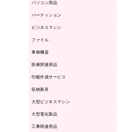
パソコン用品
ノート
防災用品
バインダーノート
養生用品
パーティション
キーボード／テンキー
ルーズリーフ
スマートフォン／モバイル周辺機器
ビジネスマシン
パーティション
伝票
セキュリティ用品
ホワイトボード・黒板
典礼用品
ファイル
インクジェットプリンタ／複合機
ディスプレイモニター
各種用紙
コピー機
ネットワーク／ＬＡＮアクセサリー
事務機器
その他ファイル
封筒
スキャナー
ネットワーク／ＬＡＮ機器
カードケース
医療関連用品
シュレッダ
帳簿
デジタルカメラ
パソコンアクセサリー
クリップボード
タイムカード
慶弔用品
ファクシミリ
印鑑作成サービス
介護用品
パソコンバッグ／収納用品
クリヤーブック（固定式）
タイムレコーダー
粘着メモ
プロジェクタ
使い捨て手袋
パソコン周辺機器
クリヤーブック（差替式）
収納家具
印鑑作成サービス
ラミネータ
額縁
メモリーカード
保健用品
マウス
クリヤーホルダー
ラミネートフィルム
大型ビジネスマシン
その他収納
レーザープリンタ／複合機
医療関連用品
マウスパッド
コンピュータ用ファイル
レーザーポインター
ロッカー・下駄箱
電話機
感染症対策用品
大型電化製品
プリンタ
各種ケーブル
パイプ式ファイル
大型シュレッダー（共配）
保管庫・書庫
ＵＳＢメモリ
感染症対策用品（食品・飲料・食添製
ＨＤＤ／ＳＳＤ
ファイルボックス
工事関連用品
テレビ・ＡＶ機器
ＯＨＰ用品
品）
金庫