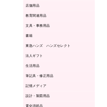
ＬＡＮケーブル
フォルダー
冷蔵庫・キッチン・調理家電
店舗用品
屋外用品
ＯＡクリーナー／エアダスター
フラットファイル
工事関連用品
教育関連用品
カウンター／お会計用品
ＯＡフィルター
リングファイル
サイン・看板用品
ＵＳＢハブ／ＵＳＢアクセサリー
レターファイル
文具・事務用品
教育関連用品
ディスプレイ用品
収納保存用品
書籍
その他文具
レジ・ポリ袋
名刺整理用品
はさみ
店舗運営用品
東急ハンズ ハンズセレクト
パソコンソフト
持ち出しファイル
カッター
紙手提げ袋
板目表紙・綴込表紙
法人ギフト
東急ハンズ
クリップ
陳列什器
統一伝票用ファイル
スティックのり
生活用品
カウネットギフト
ＰＯＰ用品
背幅が伸びるファイル
ステープラー本体
カウネットギフト（食品・飲料）
筆記具・修正用品
その他雑貨
２穴リフィル・２穴インデックス
ステープル針
高島屋
キッチン用品
３０穴リフィル・３０穴インデックス
記憶メディア
シャープペンシル
スプレーのり クリーナー
カウネットギフト
ゴミ袋
Ｚ式ファイル
シャープペンシル用替芯
セロハンテープ
設計・製図用品
ブルーレイディスク
スポーツ・レジャー用品
ホワイトボード用マーカー
テープのり
メディア収納用品
スリッパ・サンダル・シューズ
電化消耗品
設計・製図用品