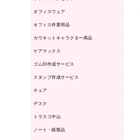
品）
オフィスウェア
オフィスアクセサリー
研究・環境管理用品
オフィス作業用品
アウター
ブラウス・シャツ
カウネットキャラクター商品
ペット用品
医療・介護・ワーキングウェア
作業用手袋
ケアマックス
カウネットキャラクター商品
作業用雑貨
ゴム印作成サービス
医療・介護用品（食品・飲料・食添製
倉庫収納用品
品）
台車・脚立
スタンプ作成サービス
ゴム印作成サービス
園芸用品
ゴム印（フリーサイズ印）作成サービス
チェア
カウネットスタンプ作成サービス
工場用品
ゴム印（一行印）作成サービス
シヤチハタスタンプ作成サービス
デスク
オフィスチェア
梱包用テープ
ミーティングチェア
梱包用品
トラスコ中山
カウンター
応接イス・ベンチ
結束用品
デスク
ノート・紙製品
建築・作業用品
防災用備蓄食品・飲料
ミーティングテーブル
研究・環境管理用品