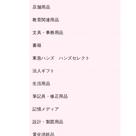
ＬＡＮケーブル
フォルダー
冷蔵庫・キッチン・調理家電
店舗用品
屋外用品
ＯＡクリーナー／エアダスター
フラットファイル
工事関連用品
教育関連用品
カウンター／お会計用品
ＯＡフィルター
リングファイル
サイン・看板用品
ＵＳＢハブ／ＵＳＢアクセサリー
レターファイル
文具・事務用品
教育関連用品
ディスプレイ用品
収納保存用品
書籍
その他文具
レジ・ポリ袋
名刺整理用品
はさみ
店舗運営用品
東急ハンズ ハンズセレクト
パソコンソフト
持ち出しファイル
カッター
紙手提げ袋
板目表紙・綴込表紙
法人ギフト
東急ハンズ
クリップ
陳列什器
統一伝票用ファイル
スティックのり
生活用品
カウネットギフト
ＰＯＰ用品
背幅が伸びるファイル
ステープラー本体
カウネットギフト（食品・飲料）
筆記具・修正用品
その他雑貨
２穴リフィル・２穴インデックス
ステープル針
高島屋
キッチン用品
３０穴リフィル・３０穴インデックス
記憶メディア
シャープペンシル
スプレーのり クリーナー
カウネットギフト
ゴミ袋
Ｚ式ファイル
シャープペンシル用替芯
セロハンテープ
設計・製図用品
ブルーレイディスク
スポーツ・レジャー用品
ホワイトボード用マーカー
テープのり
メディア収納用品
スリッパ・サンダル・シューズ
電化消耗品
設計・製図用品