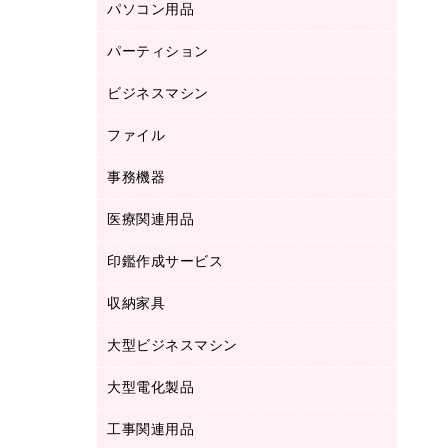
パソコン用品
ノート
防災用品
バインダーノート
養生用品
パーティション
キーボード／テンキー
ルーズリーフ
スマートフォン／モバイル周辺機器
ビジネスマシン
パーティション
伝票
セキュリティ用品
ホワイトボード・黒板
典礼用品
ファイル
インクジェットプリンタ／複合機
ディスプレイモニター
各種用紙
コピー機
ネットワーク／ＬＡＮアクセサリー
事務機器
その他ファイル
封筒
スキャナー
ネットワーク／ＬＡＮ機器
カードケース
医療関連用品
シュレッダ
帳簿
デジタルカメラ
パソコンアクセサリー
クリップボード
タイムカード
慶弔用品
ファクシミリ
印鑑作成サービス
介護用品
パソコンバッグ／収納用品
クリヤーブック（固定式）
タイムレコーダー
粘着メモ
プロジェクタ
使い捨て手袋
パソコン周辺機器
クリヤーブック（差替式）
収納家具
印鑑作成サービス
ラミネータ
額縁
メモリーカード
保健用品
マウス
クリヤーホルダー
ラミネートフィルム
大型ビジネスマシン
その他収納
レーザープリンタ／複合機
医療関連用品
マウスパッド
コンピュータ用ファイル
レーザーポインター
ロッカー・下駄箱
電話機
感染症対策用品
大型電化製品
プリンタ
各種ケーブル
パイプ式ファイル
大型シュレッダー（共配）
保管庫・書庫
ＵＳＢメモリ
感染症対策用品（食品・飲料・食添製
ＨＤＤ／ＳＳＤ
ファイルボックス
工事関連用品
テレビ・ＡＶ機器
ＯＨＰ用品
品）
金庫