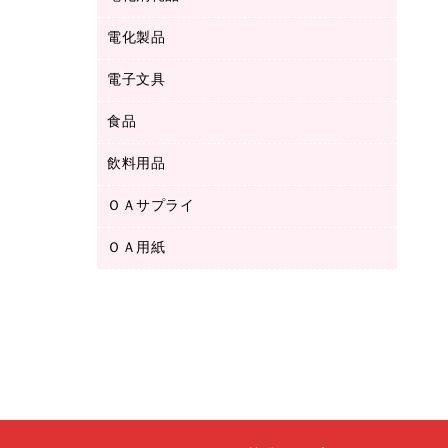
ボールペン用替芯
テープカッター
ＣＤ－Ｒ
タオル・アメニティ用品
ボールペン（ゲルインク）
電化製品
アルバム
デスクトレー
ＣＤ－ＲＷ
ダストボックス
ボールペン（油性）
デスクライト
デスクマット
ＤＶＤ
電子文具
その他電化製品
ティッシュペーパー
マーキングペン（水性）
フィルム・カメラ用品
パンチ
キッチン・調理家電
トイレットペーパー
食品
その他電子文具
マーキングペン（油性）
乾電池・充電池
ファスナーつづり紐
掃除機・クリーナー
トイレ用品
ラベルテープ
万年筆
懐中電灯・ライト
飲料用品
菓子
フロアケース
空調・季節家電
トイレ用洗剤
ラベルライター
修正テープ
電球・蛍光灯
食品
ブックエンド／ブックスタンド
ＡＶ機器・アクセサリー
ＯＡサプライ
お茶備品
ハンドソープ・石鹸
電卓
修正液・修正ペン
メッシュケース／ペンケース
ＯＡタップ／延長コード
インスタントコーヒー
ペーパータオル
ＯＡ用紙
インクカートリッジ
消しゴム
メンディングテープ
コーヒーメーカー・備品
台所用洗剤
コピートナー
筆ペン
その他コピー用紙・プリンタ用紙
ラベル類
ソフトドリンク
掃除用品
トナーカートリッジ
蛍光マーカー
インクジェットプリンタ用紙
レターケース
ミネラルウォーター
掃除用洗剤
ファクシミリトナー
鉛筆
コピー用紙
レタートレー
ミルク・シュガー
殺虫剤
プリンタ用リボン
ハガキ用紙
両面テープ
レギュラーコーヒー
洗濯用品
リサイクルインクカートリッジ
ファクシミリ用紙
保管・整理用品
医薬部外品
洗濯用洗剤
リサイクルトナー（プール方式）
プロッター用紙
備品／小物ケース