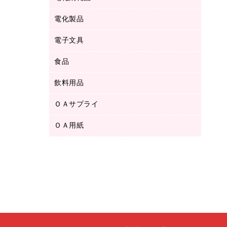
ボールペン用替芯
テープカッター
ＣＤ－Ｒ
タオル・アメニティ用品
ボールペン（ゲルインク）
電化製品
アルバム
デスクトレー
ＣＤ－ＲＷ
ダストボックス
ボールペン（油性）
デスクライト
デスクマット
ＤＶＤ
電子文具
その他電化製品
ティッシュペーパー
マーキングペン（水性）
フィルム・カメラ用品
パンチ
キッチン・調理家電
トイレットペーパー
食品
その他電子文具
マーキングペン（油性）
乾電池・充電池
ファスナーつづり紐
掃除機・クリーナー
トイレ用品
ラベルテープ
万年筆
懐中電灯・ライト
飲料用品
菓子
フロアケース
空調・季節家電
トイレ用洗剤
ラベルライター
修正テープ
電球・蛍光灯
食品
ブックエンド／ブックスタンド
ＡＶ機器・アクセサリー
ＯＡサプライ
お茶備品
ハンドソープ・石鹸
電卓
修正液・修正ペン
メッシュケース／ペンケース
ＯＡタップ／延長コード
インスタントコーヒー
ペーパータオル
ＯＡ用紙
インクカートリッジ
消しゴム
メンディングテープ
コーヒーメーカー・備品
台所用洗剤
コピートナー
筆ペン
その他コピー用紙・プリンタ用紙
ラベル類
ソフトドリンク
掃除用品
トナーカートリッジ
蛍光マーカー
インクジェットプリンタ用紙
レターケース
ミネラルウォーター
掃除用洗剤
ファクシミリトナー
鉛筆
コピー用紙
レタートレー
ミルク・シュガー
殺虫剤
プリンタ用リボン
ハガキ用紙
両面テープ
レギュラーコーヒー
洗濯用品
リサイクルインクカートリッジ
ファクシミリ用紙
保管・整理用品
医薬部外品
洗濯用洗剤
リサイクルトナー（プール方式）
プロッター用紙
備品／小物ケース