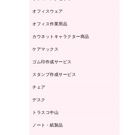
品）
オフィスウェア
オフィスアクセサリー
研究・環境管理用品
オフィス作業用品
アウター
ブラウス・シャツ
カウネットキャラクター商品
ペット用品
医療・介護・ワーキングウェア
作業用手袋
ケアマックス
カウネットキャラクター商品
作業用雑貨
ゴム印作成サービス
医療・介護用品（食品・飲料・食添製
倉庫収納用品
品）
台車・脚立
スタンプ作成サービス
ゴム印作成サービス
園芸用品
ゴム印（フリーサイズ印）作成サービス
チェア
カウネットスタンプ作成サービス
工場用品
ゴム印（一行印）作成サービス
シヤチハタスタンプ作成サービス
デスク
オフィスチェア
梱包用テープ
ミーティングチェア
梱包用品
トラスコ中山
カウンター
応接イス・ベンチ
結束用品
デスク
ノート・紙製品
建築・作業用品
防災用備蓄食品・飲料
ミーティングテーブル
研究・環境管理用品