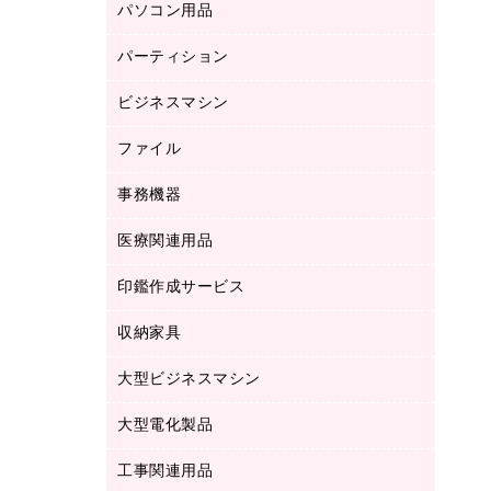
パソコン用品
ノート
防災用品
バインダーノート
養生用品
パーティション
キーボード／テンキー
ルーズリーフ
スマートフォン／モバイル周辺機器
ビジネスマシン
パーティション
伝票
セキュリティ用品
ホワイトボード・黒板
典礼用品
ファイル
インクジェットプリンタ／複合機
ディスプレイモニター
各種用紙
コピー機
ネットワーク／ＬＡＮアクセサリー
事務機器
その他ファイル
封筒
スキャナー
ネットワーク／ＬＡＮ機器
カードケース
医療関連用品
シュレッダ
帳簿
デジタルカメラ
パソコンアクセサリー
クリップボード
タイムカード
慶弔用品
ファクシミリ
印鑑作成サービス
介護用品
パソコンバッグ／収納用品
クリヤーブック（固定式）
タイムレコーダー
粘着メモ
プロジェクタ
使い捨て手袋
パソコン周辺機器
クリヤーブック（差替式）
収納家具
印鑑作成サービス
ラミネータ
額縁
メモリーカード
保健用品
マウス
クリヤーホルダー
ラミネートフィルム
大型ビジネスマシン
その他収納
レーザープリンタ／複合機
医療関連用品
マウスパッド
コンピュータ用ファイル
レーザーポインター
ロッカー・下駄箱
電話機
感染症対策用品
大型電化製品
プリンタ
各種ケーブル
パイプ式ファイル
大型シュレッダー（共配）
保管庫・書庫
ＵＳＢメモリ
感染症対策用品（食品・飲料・食添製
ＨＤＤ／ＳＳＤ
ファイルボックス
工事関連用品
テレビ・ＡＶ機器
ＯＨＰ用品
品）
金庫