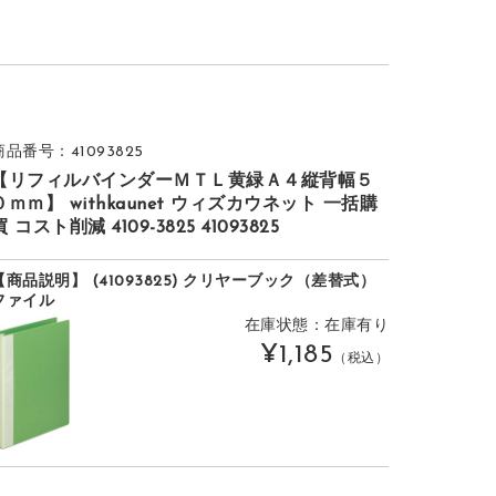
商品番号：41093825
【リフィルバインダーＭＴＬ黄緑Ａ４縦背幅５
０ｍｍ】 withkaunet ウィズカウネット 一括購
買 コスト削減 4109-3825 41093825
【商品説明】 (41093825) クリヤーブック（差替式）
ファイル
在庫状態：在庫有り
¥1,185
（税込）