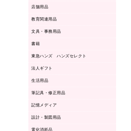
ＬＡＮケーブル
フォルダー
冷蔵庫・キッチン・調理家電
店舗用品
屋外用品
ＯＡクリーナー／エアダスター
フラットファイル
工事関連用品
教育関連用品
カウンター／お会計用品
ＯＡフィルター
リングファイル
サイン・看板用品
ＵＳＢハブ／ＵＳＢアクセサリー
レターファイル
文具・事務用品
教育関連用品
ディスプレイ用品
収納保存用品
書籍
その他文具
レジ・ポリ袋
名刺整理用品
はさみ
店舗運営用品
東急ハンズ ハンズセレクト
パソコンソフト
持ち出しファイル
カッター
紙手提げ袋
板目表紙・綴込表紙
法人ギフト
東急ハンズ
クリップ
陳列什器
統一伝票用ファイル
スティックのり
生活用品
カウネットギフト
ＰＯＰ用品
背幅が伸びるファイル
ステープラー本体
カウネットギフト（食品・飲料）
筆記具・修正用品
その他雑貨
２穴リフィル・２穴インデックス
ステープル針
高島屋
キッチン用品
３０穴リフィル・３０穴インデックス
記憶メディア
シャープペンシル
スプレーのり クリーナー
カウネットギフト
ゴミ袋
Ｚ式ファイル
シャープペンシル用替芯
セロハンテープ
設計・製図用品
ブルーレイディスク
スポーツ・レジャー用品
ホワイトボード用マーカー
テープのり
メディア収納用品
スリッパ・サンダル・シューズ
電化消耗品
設計・製図用品