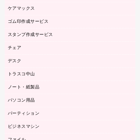
医療・介護・ワーキングウェア
作業用手袋
ケアマックス
カウネットキャラクター商品
作業用雑貨
ゴム印作成サービス
医療・介護用品（食品・飲料・食添製品）
倉庫収納用品
台車・脚立
スタンプ作成サービス
ゴム印作成サービス
園芸用品
ゴム印（フリーサイズ印）作成サービス
チェア
カウネットスタンプ作成サービス
工場用品
ゴム印（一行印）作成サービス
シヤチハタスタンプ作成サービス
デスク
オフィスチェア
梱包用テープ
ミーティングチェア
梱包用品
トラスコ中山
カウンター
応接イス・ベンチ
結束用品
デスク
ノート・紙製品
建築・作業用品
防災用備蓄食品・飲料
ミーティングテーブル
研究・環境管理用品
パソコン用品
ノート
防災用品
バインダーノート
養生用品
パーティション
キーボード／テンキー
ルーズリーフ
スマートフォン／モバイル周辺機器
ビジネスマシン
パーティション
伝票
セキュリティ用品
ホワイトボード・黒板
典礼用品
ファイル
インクジェットプリンタ／複合機