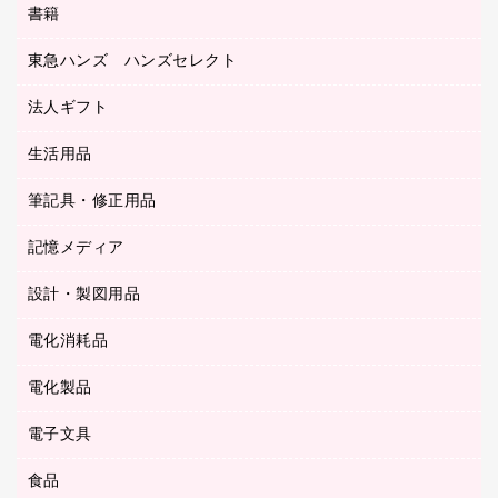
書籍
その他文具
レジ・ポリ袋
名刺整理用品
はさみ
店舗運営用品
東急ハンズ ハンズセレクト
パソコンソフト
持ち出しファイル
カッター
紙手提げ袋
板目表紙・綴込表紙
法人ギフト
東急ハンズ
クリップ
陳列什器
統一伝票用ファイル
スティックのり
生活用品
カウネットギフト
ＰＯＰ用品
背幅が伸びるファイル
ステープラー本体
カウネットギフト（食品・飲料）
筆記具・修正用品
その他雑貨
２穴リフィル・２穴インデックス
ステープル針
高島屋
キッチン用品
３０穴リフィル・３０穴インデックス
記憶メディア
シャープペンシル
スプレーのり クリーナー
カウネットギフト
ゴミ袋
Ｚ式ファイル
シャープペンシル用替芯
セロハンテープ
設計・製図用品
ブルーレイディスク
スポーツ・レジャー用品
ホワイトボード用マーカー
テープのり
メディア収納用品
スリッパ・サンダル・シューズ
電化消耗品
設計・製図用品
ボールペン用替芯
テープカッター
ＣＤ－Ｒ
タオル・アメニティ用品
ボールペン（ゲルインク）
電化製品
アルバム
デスクトレー
ＣＤ－ＲＷ
ダストボックス
ボールペン（油性）
デスクライト
デスクマット
ＤＶＤ
電子文具
その他電化製品
ティッシュペーパー
マーキングペン（水性）
フィルム・カメラ用品
パンチ
キッチン・調理家電
トイレットペーパー
食品
その他電子文具
マーキングペン（油性）
乾電池・充電池
ファスナーつづり紐