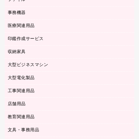
ディスプレイモニター
各種用紙
コピー機
ネットワーク／ＬＡＮアクセサリー
事務機器
その他ファイル
封筒
スキャナー
ネットワーク／ＬＡＮ機器
カードケース
医療関連用品
シュレッダ
帳簿
デジタルカメラ
パソコンアクセサリー
クリップボード
タイムカード
慶弔用品
ファクシミリ
印鑑作成サービス
介護用品
パソコンバッグ／収納用品
クリヤーブック（固定式）
タイムレコーダー
粘着メモ
プロジェクタ
使い捨て手袋
パソコン周辺機器
クリヤーブック（差替式）
収納家具
印鑑作成サービス
ラミネータ
額縁
メモリーカード
保健用品
マウス
クリヤーホルダー
ラミネートフィルム
大型ビジネスマシン
その他収納
レーザープリンタ／複合機
医療関連用品
マウスパッド
コンピュータ用ファイル
レーザーポインター
ロッカー・下駄箱
電話機
感染症対策用品
大型電化製品
プリンタ
各種ケーブル
パイプ式ファイル
大型シュレッダー（共配）
保管庫・書庫
ＵＳＢメモリ
感染症対策用品（食品・飲料・食添製品）
ＨＤＤ／ＳＳＤ
ファイルボックス
工事関連用品
テレビ・ＡＶ機器
ＯＨＰ用品
金庫
ＬＡＮケーブル
フォルダー
冷蔵庫・キッチン・調理家電
店舗用品
屋外用品
ＯＡクリーナー／エアダスター
フラットファイル
工事関連用品
教育関連用品
カウンター／お会計用品
ＯＡフィルター
リングファイル
サイン・看板用品
ＵＳＢハブ／ＵＳＢアクセサリー
レターファイル
文具・事務用品
教育関連用品
ディスプレイ用品
収納保存用品