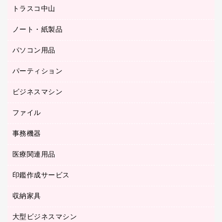
ミーティングチェア
梱包用品
トラスコ中山
カウンター
応接イス・ベンチ
結束用品
デスク
ノート・紙製品
建築・作業用品
防災用備蓄食品・飲料
ミーティングテーブル
研究・環境管理用品
パソコン用品
ノート
防災用品
バインダーノート
養生用品
パーティション
キーボード／テンキー
ルーズリーフ
スマートフォン／モバイル周辺機器
ビジネスマシン
パーティション
伝票
セキュリティ用品
ホワイトボード・黒板
典礼用品
ファイル
インクジェットプリンタ／複合機
ディスプレイモニター
各種用紙
コピー機
ネットワーク／ＬＡＮアクセサリー
事務機器
その他ファイル
封筒
スキャナー
ネットワーク／ＬＡＮ機器
カードケース
医療関連用品
シュレッダ
帳簿
デジタルカメラ
パソコンアクセサリー
クリップボード
タイムカード
慶弔用品
ファクシミリ
印鑑作成サービス
介護用品
パソコンバッグ／収納用品
クリヤーブック（固定式）
タイムレコーダー
粘着メモ
プロジェクタ
使い捨て手袋
パソコン周辺機器
クリヤーブック（差替式）
収納家具
印鑑作成サービス
ラミネータ
額縁
メモリーカード
保健用品
マウス
クリヤーホルダー
ラミネートフィルム
大型ビジネスマシン
その他収納
レーザープリンタ／複合機
医療関連用品