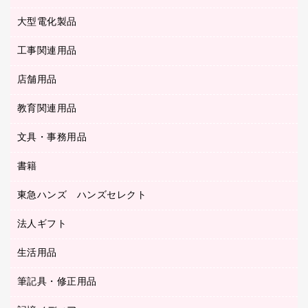
マウスパッド
コンピュータ用ファイル
レーザーポインター
ロッカー・下駄箱
電話機
感染症対策用品
大型電化製品
プリンタ
各種ケーブル
パイプ式ファイル
大型シュレッダー（共配）
保管庫・書庫
ＵＳＢメモリ
感染症対策用品（食品・飲料・食添製品）
ＨＤＤ／ＳＳＤ
ファイルボックス
工事関連用品
テレビ・ＡＶ機器
ＯＨＰ用品
金庫
ＬＡＮケーブル
フォルダー
冷蔵庫・キッチン・調理家電
店舗用品
屋外用品
ＯＡクリーナー／エアダスター
フラットファイル
工事関連用品
教育関連用品
カウンター／お会計用品
ＯＡフィルター
リングファイル
サイン・看板用品
ＵＳＢハブ／ＵＳＢアクセサリー
レターファイル
文具・事務用品
教育関連用品
ディスプレイ用品
収納保存用品
書籍
その他文具
レジ・ポリ袋
名刺整理用品
はさみ
店舗運営用品
東急ハンズ ハンズセレクト
パソコンソフト
持ち出しファイル
カッター
紙手提げ袋
板目表紙・綴込表紙
法人ギフト
東急ハンズ
クリップ
陳列什器
統一伝票用ファイル
スティックのり
生活用品
カウネットギフト
ＰＯＰ用品
背幅が伸びるファイル
ステープラー本体
カウネットギフト（食品・飲料）
筆記具・修正用品
その他雑貨
２穴リフィル・２穴インデックス
ステープル針
高島屋
キッチン用品
３０穴リフィル・３０穴インデックス