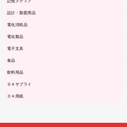
記憶メディア
シャープペンシル
スプレーのり クリーナー
カウネットギフト
ゴミ袋
Ｚ式ファイル
シャープペンシル用替芯
セロハンテープ
設計・製図用品
ブルーレイディスク
スポーツ・レジャー用品
ホワイトボード用マーカー
テープのり
メディア収納用品
スリッパ・サンダル・シューズ
電化消耗品
設計・製図用品
ボールペン用替芯
テープカッター
ＣＤ－Ｒ
タオル・アメニティ用品
ボールペン（ゲルインク）
電化製品
アルバム
デスクトレー
ＣＤ－ＲＷ
ダストボックス
ボールペン（油性）
デスクライト
デスクマット
ＤＶＤ
電子文具
その他電化製品
ティッシュペーパー
マーキングペン（水性）
フィルム・カメラ用品
パンチ
キッチン・調理家電
トイレットペーパー
食品
その他電子文具
マーキングペン（油性）
乾電池・充電池
ファスナーつづり紐
掃除機・クリーナー
トイレ用品
ラベルテープ
万年筆
懐中電灯・ライト
飲料用品
菓子
フロアケース
空調・季節家電
トイレ用洗剤
ラベルライター
修正テープ
電球・蛍光灯
食品
ブックエンド／ブックスタンド
ＡＶ機器・アクセサリー
ＯＡサプライ
お茶備品
ハンドソープ・石鹸
電卓
修正液・修正ペン
メッシュケース／ペンケース
ＯＡタップ／延長コード
インスタントコーヒー
ペーパータオル
ＯＡ用紙
インクカートリッジ
消しゴム
メンディングテープ
コーヒーメーカー・備品
台所用洗剤
コピートナー
筆ペン
その他コピー用紙・プリンタ用紙
ラベル類
ソフトドリンク
掃除用品
トナーカートリッジ
蛍光マーカー
インクジェットプリンタ用紙
レターケース
ミネラルウォーター
掃除用洗剤
ファクシミリトナー
鉛筆
コピー用紙
レタートレー