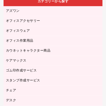
カテゴリーから探す
アズワン
オフィスアクセサリー
医療・介護用品（食品・飲料・食添製品）
研究・環境管理用品
オフィスウェア
オフィスアクセサリー
オフィス作業用品
アウター
ブラウス・シャツ
カウネットキャラクター商品
ペット用品
医療・介護・ワーキングウェア
作業用手袋
ケアマックス
カウネットキャラクター商品
作業用雑貨
ゴム印作成サービス
医療・介護用品（食品・飲料・食添製品）
倉庫収納用品
台車・脚立
スタンプ作成サービス
ゴム印作成サービス
園芸用品
ゴム印（フリーサイズ印）作成サービス
チェア
カウネットスタンプ作成サービス
工場用品
ゴム印（一行印）作成サービス
シヤチハタスタンプ作成サービス
デスク
オフィスチェア
梱包用テープ