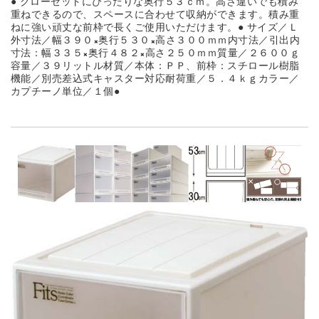
● クローゼットにぴったりな奥行５３ｃｍ。高さ違いでも積み
重ねできるので、スペースに合わせて収納ができます。積み重
ねに強い頑丈な前枠で長くご使用いただけます。● サイズ／Ｌ
外寸法／幅３９０×奥行５３０×高さ３００ｍｍ内寸法／引出内
寸法：幅３３５×奥行４８２×高さ２５０ｍｍ質量／２６００ｇ
容量／３９リットル材質／本体：ＰＰ、前枠：スチロール樹脂
機能／別売差込式キャスター対応耐荷重／５．４ｋｇカラー／
カプチーノ単位／１個●