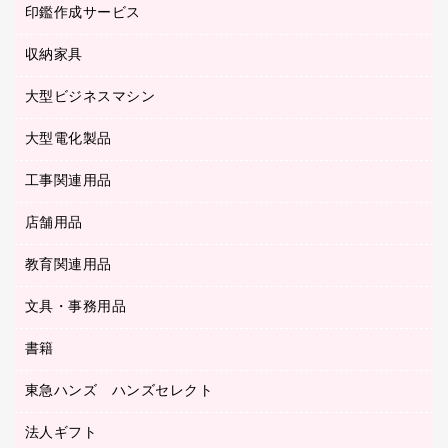
タイムカード
慶弔用品
ファクシミリ
印鑑作成サービス
介護用品
パソコンバッグ／収納用品
クリヤーブック（固定式）
タイムレコーダー
粘着メモ
プロジェクタ
使い捨て手袋
パソコン周辺機器
クリヤーブック（差替式）
収納家具
印鑑作成サービス
ラミネータ
額縁
メモリーカード
保健用品
マウス
クリヤーホルダー
ラミネートフィルム
大型ビジネスマシン
その他収納
レーザープリンタ／複合機
医療関連用品
マウスパッド
コンピュータ用ファイル
レーザーポインター
ロッカー・下駄箱
電話機
感染症対策用品
大型電化製品
プリンタ
各種ケーブル
パイプ式ファイル
大型シュレッダー（共配）
保管庫・書庫
ＵＳＢメモリ
感染症対策用品（食品・飲料・食添製品）
ＨＤＤ／ＳＳＤ
ファイルボックス
工事関連用品
テレビ・ＡＶ機器
ＯＨＰ用品
金庫
ＬＡＮケーブル
フォルダー
冷蔵庫・キッチン・調理家電
店舗用品
屋外用品
ＯＡクリーナー／エアダスター
フラットファイル
工事関連用品
教育関連用品
カウンター／お会計用品
ＯＡフィルター
リングファイル
サイン・看板用品
ＵＳＢハブ／ＵＳＢアクセサリー
レターファイル
文具・事務用品
教育関連用品
ディスプレイ用品
収納保存用品
書籍
その他文具
レジ・ポリ袋
名刺整理用品
はさみ
店舗運営用品
東急ハンズ ハンズセレクト
パソコンソフト
持ち出しファイル
カッター
紙手提げ袋
板目表紙・綴込表紙
法人ギフト
東急ハンズ
クリップ