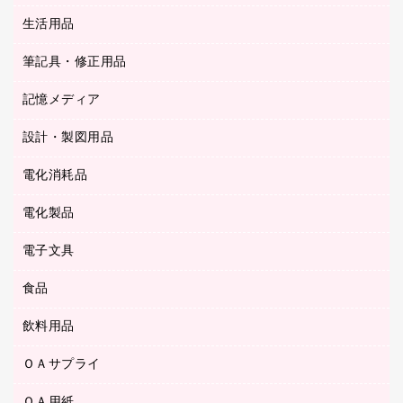
陳列什器
統一伝票用ファイル
スティックのり
生活用品
カウネットギフト
ＰＯＰ用品
背幅が伸びるファイル
ステープラー本体
カウネットギフト（食品・飲料）
筆記具・修正用品
その他雑貨
２穴リフィル・２穴インデックス
ステープル針
高島屋
キッチン用品
３０穴リフィル・３０穴インデックス
記憶メディア
シャープペンシル
スプレーのり クリーナー
カウネットギフト
ゴミ袋
Ｚ式ファイル
シャープペンシル用替芯
セロハンテープ
設計・製図用品
ブルーレイディスク
スポーツ・レジャー用品
ホワイトボード用マーカー
テープのり
メディア収納用品
スリッパ・サンダル・シューズ
電化消耗品
設計・製図用品
ボールペン用替芯
テープカッター
ＣＤ－Ｒ
タオル・アメニティ用品
ボールペン（ゲルインク）
電化製品
アルバム
デスクトレー
ＣＤ－ＲＷ
ダストボックス
ボールペン（油性）
デスクライト
デスクマット
ＤＶＤ
電子文具
その他電化製品
ティッシュペーパー
マーキングペン（水性）
フィルム・カメラ用品
パンチ
キッチン・調理家電
トイレットペーパー
食品
その他電子文具
マーキングペン（油性）
乾電池・充電池
ファスナーつづり紐
掃除機・クリーナー
トイレ用品
ラベルテープ
万年筆
懐中電灯・ライト
飲料用品
菓子
フロアケース
空調・季節家電
トイレ用洗剤
ラベルライター
修正テープ
電球・蛍光灯
食品
ブックエンド／ブックスタンド
ＡＶ機器・アクセサリー
ＯＡサプライ
お茶備品
ハンドソープ・石鹸
電卓
修正液・修正ペン
メッシュケース／ペンケース
ＯＡタップ／延長コード
インスタントコーヒー
ペーパータオル
ＯＡ用紙
インクカートリッジ