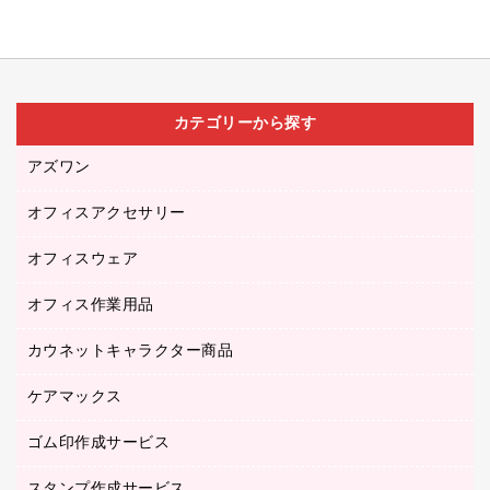
カテゴリーから探す
アズワン
オフィスアクセサリー
医療・介護用品（食品・飲料・食添製品）
研究・環境管理用品
オフィスウェア
オフィスアクセサリー
オフィス作業用品
アウター
ブラウス・シャツ
カウネットキャラクター商品
ペット用品
医療・介護・ワーキングウェア
作業用手袋
ケアマックス
カウネットキャラクター商品
作業用雑貨
ゴム印作成サービス
医療・介護用品（食品・飲料・食添製品）
倉庫収納用品
台車・脚立
スタンプ作成サービス
ゴム印作成サービス