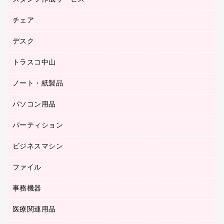
園芸用品
ゴム印（フリーサイズ印）作成サービス
チェア
カウネットスタンプ作成サービス
工場用品
ゴム印（一行印）作成サービス
シヤチハタスタンプ作成サービス
デスク
オフィスチェア
梱包用テープ
ミーティングチェア
梱包用品
トラスコ中山
カウンター
応接イス・ベンチ
結束用品
デスク
ノート・紙製品
建築・作業用品
防災用備蓄食品・飲料
ミーティングテーブル
研究・環境管理用品
パソコン用品
ノート
防災用品
バインダーノート
養生用品
パーティション
キーボード／テンキー
ルーズリーフ
スマートフォン／モバイル周辺機器
ビジネスマシン
パーティション
伝票
セキュリティ用品
ホワイトボード・黒板
典礼用品
ファイル
インクジェットプリンタ／複合機
ディスプレイモニター
各種用紙
コピー機
ネットワーク／ＬＡＮアクセサリー
事務機器
その他ファイル
封筒
スキャナー
ネットワーク／ＬＡＮ機器
カードケース
医療関連用品
シュレッダ
帳簿
デジタルカメラ
パソコンアクセサリー
クリップボード