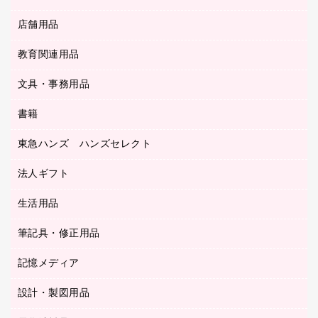
ＯＨＰ用品
金庫
ＬＡＮケーブル
フォルダー
冷蔵庫・キッチン・調理家電
店舗用品
屋外用品
ＯＡクリーナー／エアダスター
フラットファイル
工事関連用品
教育関連用品
カウンター／お会計用品
ＯＡフィルター
リングファイル
サイン・看板用品
ＵＳＢハブ／ＵＳＢアクセサリー
レターファイル
文具・事務用品
教育関連用品
ディスプレイ用品
収納保存用品
書籍
その他文具
レジ・ポリ袋
名刺整理用品
はさみ
店舗運営用品
東急ハンズ ハンズセレクト
パソコンソフト
持ち出しファイル
カッター
紙手提げ袋
板目表紙・綴込表紙
法人ギフト
東急ハンズ
クリップ
陳列什器
統一伝票用ファイル
スティックのり
生活用品
カウネットギフト
ＰＯＰ用品
背幅が伸びるファイル
ステープラー本体
カウネットギフト（食品・飲料）
筆記具・修正用品
その他雑貨
２穴リフィル・２穴インデックス
ステープル針
高島屋
キッチン用品
３０穴リフィル・３０穴インデックス
記憶メディア
シャープペンシル
スプレーのり クリーナー
カウネットギフト
ゴミ袋
Ｚ式ファイル
シャープペンシル用替芯
セロハンテープ
設計・製図用品
ブルーレイディスク
スポーツ・レジャー用品
ホワイトボード用マーカー
テープのり
メディア収納用品