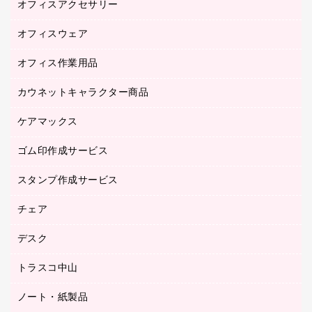
オフィスアクセサリー
医療・介護用品（食品・飲料・食添製品）
研究・環境管理用品
オフィスウェア
オフィスアクセサリー
オフィス作業用品
アウター
ブラウス・シャツ
カウネットキャラクター商品
ペット用品
医療・介護・ワーキングウェア
作業用手袋
ケアマックス
カウネットキャラクター商品
作業用雑貨
ゴム印作成サービス
医療・介護用品（食品・飲料・食添製品）
倉庫収納用品
台車・脚立
スタンプ作成サービス
ゴム印作成サービス
園芸用品
ゴム印（フリーサイズ印）作成サービス
チェア
カウネットスタンプ作成サービス
工場用品
ゴム印（一行印）作成サービス
シヤチハタスタンプ作成サービス
デスク
オフィスチェア
梱包用テープ
ミーティングチェア
梱包用品
トラスコ中山
カウンター
応接イス・ベンチ
結束用品
デスク
ノート・紙製品
建築・作業用品
防災用備蓄食品・飲料
ミーティングテーブル