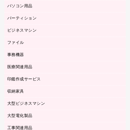
研究・環境管理用品
パソコン用品
ノート
防災用品
バインダーノート
養生用品
パーティション
キーボード／テンキー
ルーズリーフ
スマートフォン／モバイル周辺機器
ビジネスマシン
パーティション
伝票
セキュリティ用品
ホワイトボード・黒板
典礼用品
ファイル
インクジェットプリンタ／複合機
ディスプレイモニター
各種用紙
コピー機
ネットワーク／ＬＡＮアクセサリー
事務機器
その他ファイル
封筒
スキャナー
ネットワーク／ＬＡＮ機器
カードケース
医療関連用品
シュレッダ
帳簿
デジタルカメラ
パソコンアクセサリー
クリップボード
タイムカード
慶弔用品
ファクシミリ
印鑑作成サービス
介護用品
パソコンバッグ／収納用品
クリヤーブック（固定式）
タイムレコーダー
粘着メモ
プロジェクタ
使い捨て手袋
パソコン周辺機器
クリヤーブック（差替式）
収納家具
印鑑作成サービス
ラミネータ
額縁
メモリーカード
保健用品
マウス
クリヤーホルダー
ラミネートフィルム
大型ビジネスマシン
その他収納
レーザープリンタ／複合機
医療関連用品
マウスパッド
コンピュータ用ファイル
レーザーポインター
ロッカー・下駄箱
電話機
感染症対策用品
大型電化製品
プリンタ
各種ケーブル
パイプ式ファイル
大型シュレッダー（共配）
保管庫・書庫
ＵＳＢメモリ
感染症対策用品（食品・飲料・食添製品）
ＨＤＤ／ＳＳＤ
ファイルボックス
工事関連用品
テレビ・ＡＶ機器