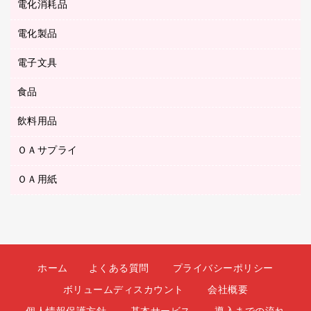
スリッパ・サンダル・シューズ
電化消耗品
設計・製図用品
ボールペン用替芯
テープカッター
ＣＤ－Ｒ
タオル・アメニティ用品
ボールペン（ゲルインク）
電化製品
アルバム
デスクトレー
ＣＤ－ＲＷ
ダストボックス
ボールペン（油性）
デスクライト
デスクマット
ＤＶＤ
電子文具
その他電化製品
ティッシュペーパー
マーキングペン（水性）
フィルム・カメラ用品
パンチ
キッチン・調理家電
トイレットペーパー
食品
その他電子文具
マーキングペン（油性）
乾電池・充電池
ファスナーつづり紐
掃除機・クリーナー
トイレ用品
ラベルテープ
万年筆
懐中電灯・ライト
飲料用品
菓子
フロアケース
空調・季節家電
トイレ用洗剤
ラベルライター
修正テープ
電球・蛍光灯
食品
ブックエンド／ブックスタンド
ＡＶ機器・アクセサリー
ＯＡサプライ
お茶備品
ハンドソープ・石鹸
電卓
修正液・修正ペン
メッシュケース／ペンケース
ＯＡタップ／延長コード
インスタントコーヒー
ペーパータオル
ＯＡ用紙
インクカートリッジ
消しゴム
メンディングテープ
コーヒーメーカー・備品
台所用洗剤
コピートナー
筆ペン
その他コピー用紙・プリンタ用紙
ラベル類
ソフトドリンク
掃除用品
トナーカートリッジ
蛍光マーカー
インクジェットプリンタ用紙
レターケース
ミネラルウォーター
掃除用洗剤
ファクシミリトナー
鉛筆
コピー用紙
レタートレー
ミルク・シュガー
殺虫剤
プリンタ用リボン
ホーム
よくある質問
プライバシーポリシー
ハガキ用紙
両面テープ
レギュラーコーヒー
洗濯用品
リサイクルインクカートリッジ
ボリュームディスカウント
会社概要
ファクシミリ用紙
保管・整理用品
医薬部外品
洗濯用洗剤
リサイクルトナー（プール方式）