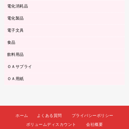
ホワイトボード用マーカー
テープのり
メディア収納用品
スリッパ・サンダル・シューズ
電化消耗品
設計・製図用品
ボールペン用替芯
テープカッター
ＣＤ－Ｒ
タオル・アメニティ用品
ボールペン（ゲルインク）
電化製品
アルバム
デスクトレー
ＣＤ－ＲＷ
ダストボックス
ボールペン（油性）
デスクライト
デスクマット
ＤＶＤ
電子文具
その他電化製品
ティッシュペーパー
マーキングペン（水性）
フィルム・カメラ用品
パンチ
キッチン・調理家電
トイレットペーパー
食品
その他電子文具
マーキングペン（油性）
乾電池・充電池
ファスナーつづり紐
掃除機・クリーナー
トイレ用品
ラベルテープ
万年筆
懐中電灯・ライト
飲料用品
菓子
フロアケース
空調・季節家電
トイレ用洗剤
ラベルライター
修正テープ
電球・蛍光灯
食品
ブックエンド／ブックスタンド
ＡＶ機器・アクセサリー
ＯＡサプライ
お茶備品
ハンドソープ・石鹸
電卓
修正液・修正ペン
メッシュケース／ペンケース
ＯＡタップ／延長コード
インスタントコーヒー
ペーパータオル
ＯＡ用紙
インクカートリッジ
消しゴム
メンディングテープ
コーヒーメーカー・備品
台所用洗剤
コピートナー
筆ペン
その他コピー用紙・プリンタ用紙
ラベル類
ソフトドリンク
掃除用品
トナーカートリッジ
蛍光マーカー
インクジェットプリンタ用紙
レターケース
ミネラルウォーター
掃除用洗剤
ファクシミリトナー
鉛筆
コピー用紙
レタートレー
ミルク・シュガー
殺虫剤
プリンタ用リボン
ホーム
よくある質問
プライバシーポリシー
ハガキ用紙
両面テープ
レギュラーコーヒー
洗濯用品
リサイクルインクカートリッジ
ボリュームディスカウント
会社概要
ファクシミリ用紙
保管・整理用品