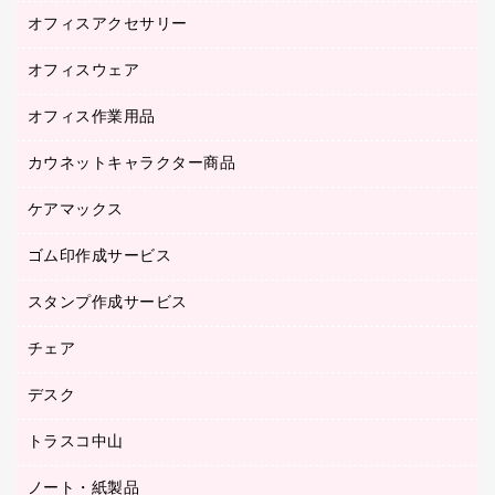
オフィスアクセサリー
医療・介護用品（食品・飲料・食添製品）
研究・環境管理用品
オフィスウェア
オフィスアクセサリー
オフィス作業用品
アウター
ブラウス・シャツ
カウネットキャラクター商品
ペット用品
医療・介護・ワーキングウェア
作業用手袋
ケアマックス
カウネットキャラクター商品
作業用雑貨
ゴム印作成サービス
医療・介護用品（食品・飲料・食添製品）
倉庫収納用品
台車・脚立
スタンプ作成サービス
ゴム印作成サービス
園芸用品
ゴム印（フリーサイズ印）作成サービス
チェア
カウネットスタンプ作成サービス
工場用品
ゴム印（一行印）作成サービス
シヤチハタスタンプ作成サービス
デスク
オフィスチェア
梱包用テープ
ミーティングチェア
梱包用品
トラスコ中山
カウンター
応接イス・ベンチ
結束用品
デスク
ノート・紙製品
建築・作業用品