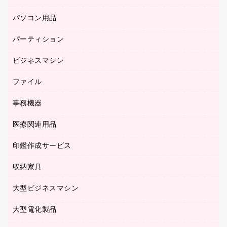
防災用備蓄食品・飲料
ミーティングテーブル
研究・環境管理用品
パソコン用品
ノート
防災用品
バインダーノート
養生用品
パーティション
キーボード／テンキー
ルーズリーフ
スマートフォン／モバイル周辺機器
ビジネスマシン
パーティション
伝票
セキュリティ用品
ホワイトボード・黒板
典礼用品
ファイル
インクジェットプリンタ／複合機
ディスプレイモニター
各種用紙
コピー機
ネットワーク／ＬＡＮアクセサリー
事務機器
その他ファイル
封筒
スキャナー
ネットワーク／ＬＡＮ機器
カードケース
医療関連用品
シュレッダ
帳簿
デジタルカメラ
パソコンアクセサリー
クリップボード
タイムカード
慶弔用品
ファクシミリ
印鑑作成サービス
介護用品
パソコンバッグ／収納用品
クリヤーブック（固定式）
タイムレコーダー
粘着メモ
プロジェクタ
使い捨て手袋
パソコン周辺機器
クリヤーブック（差替式）
収納家具
印鑑作成サービス
ラミネータ
額縁
メモリーカード
保健用品
マウス
クリヤーホルダー
ラミネートフィルム
大型ビジネスマシン
その他収納
レーザープリンタ／複合機
医療関連用品
マウスパッド
コンピュータ用ファイル
レーザーポインター
ロッカー・下駄箱
電話機
感染症対策用品
大型電化製品
プリンタ
各種ケーブル
パイプ式ファイル
大型シュレッダー（共配）
保管庫・書庫
ＵＳＢメモリ
感染症対策用品（食品・飲料・食添製品）