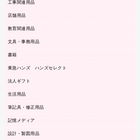
ＨＤＤ／ＳＳＤ
ファイルボックス
工事関連用品
テレビ・ＡＶ機器
ＯＨＰ用品
金庫
ＬＡＮケーブル
フォルダー
冷蔵庫・キッチン・調理家電
店舗用品
屋外用品
ＯＡクリーナー／エアダスター
フラットファイル
工事関連用品
教育関連用品
カウンター／お会計用品
ＯＡフィルター
リングファイル
サイン・看板用品
ＵＳＢハブ／ＵＳＢアクセサリー
レターファイル
文具・事務用品
教育関連用品
ディスプレイ用品
収納保存用品
書籍
その他文具
レジ・ポリ袋
名刺整理用品
はさみ
店舗運営用品
東急ハンズ ハンズセレクト
パソコンソフト
持ち出しファイル
カッター
紙手提げ袋
板目表紙・綴込表紙
法人ギフト
東急ハンズ
クリップ
陳列什器
統一伝票用ファイル
スティックのり
生活用品
カウネットギフト
ＰＯＰ用品
背幅が伸びるファイル
ステープラー本体
カウネットギフト（食品・飲料）
筆記具・修正用品
その他雑貨
２穴リフィル・２穴インデックス
ステープル針
高島屋
キッチン用品
３０穴リフィル・３０穴インデックス
記憶メディア
シャープペンシル
スプレーのり クリーナー
カウネットギフト
ゴミ袋
Ｚ式ファイル
シャープペンシル用替芯
セロハンテープ
設計・製図用品
ブルーレイディスク
スポーツ・レジャー用品