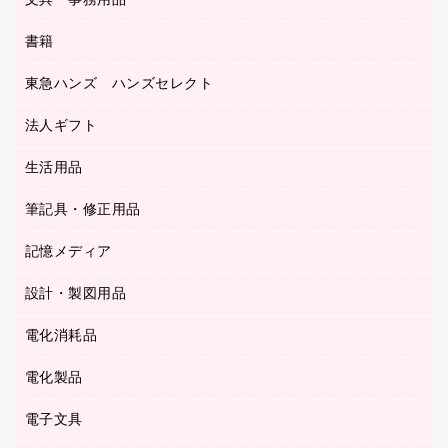
文具・事務用品
教育関連用品
ディスプレイ用品
収納保存用品
書籍
その他文具
レジ・ポリ袋
名刺整理用品
はさみ
店舗運営用品
東急ハンズ ハンズセレクト
パソコンソフト
持ち出しファイル
カッター
紙手提げ袋
板目表紙・綴込表紙
法人ギフト
東急ハンズ
クリップ
陳列什器
統一伝票用ファイル
スティックのり
生活用品
カウネットギフト
ＰＯＰ用品
背幅が伸びるファイル
ステープラー本体
カウネットギフト（食品・飲料）
筆記具・修正用品
その他雑貨
２穴リフィル・２穴インデックス
ステープル針
高島屋
キッチン用品
３０穴リフィル・３０穴インデックス
記憶メディア
シャープペンシル
スプレーのり クリーナー
カウネットギフト
ゴミ袋
Ｚ式ファイル
シャープペンシル用替芯
セロハンテープ
設計・製図用品
ブルーレイディスク
スポーツ・レジャー用品
ホワイトボード用マーカー
テープのり
メディア収納用品
スリッパ・サンダル・シューズ
電化消耗品
設計・製図用品
ボールペン用替芯
テープカッター
ＣＤ－Ｒ
タオル・アメニティ用品
ボールペン（ゲルインク）
電化製品
アルバム
デスクトレー
ＣＤ－ＲＷ
ダストボックス
ボールペン（油性）
デスクライト
デスクマット
ＤＶＤ
電子文具
その他電化製品
ティッシュペーパー
マーキングペン（水性）
フィルム・カメラ用品
パンチ