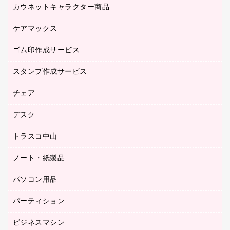
ブラウス・シャツ
カウネットキャラクター商品
ペット用品
医療・介護・ワーキングウェア
作業用手袋
ケアマックス
カウネットキャラクター商品
作業用雑貨
ゴム印作成サービス
医療・介護用品（食品・飲料・食添製品）
倉庫収納用品
台車・脚立
スタンプ作成サービス
ゴム印作成サービス
園芸用品
ゴム印（フリーサイズ印）作成サービス
チェア
カウネットスタンプ作成サービス
工場用品
ゴム印（一行印）作成サービス
シヤチハタスタンプ作成サービス
デスク
オフィスチェア
梱包用テープ
ミーティングチェア
梱包用品
トラスコ中山
カウンター
応接イス・ベンチ
結束用品
デスク
ノート・紙製品
建築・作業用品
防災用備蓄食品・飲料
ミーティングテーブル
研究・環境管理用品
パソコン用品
ノート
防災用品
バインダーノート
養生用品
パーティション
キーボード／テンキー
ルーズリーフ
スマートフォン／モバイル周辺機器
ビジネスマシン
パーティション
伝票