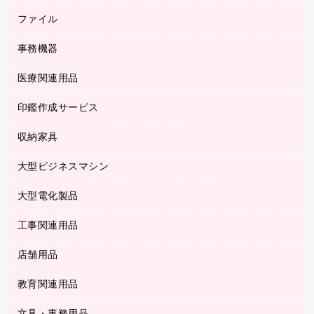
セキュリティ用品
ホワイトボード・黒板
典礼用品
ファイル
インクジェットプリンタ／複合機
ディスプレイモニター
各種用紙
コピー機
ネットワーク／ＬＡＮアクセサリー
事務機器
その他ファイル
封筒
スキャナー
ネットワーク／ＬＡＮ機器
カードケース
医療関連用品
シュレッダ
帳簿
デジタルカメラ
パソコンアクセサリー
クリップボード
タイムカード
慶弔用品
ファクシミリ
印鑑作成サービス
介護用品
パソコンバッグ／収納用品
クリヤーブック（固定式）
タイムレコーダー
粘着メモ
プロジェクタ
使い捨て手袋
パソコン周辺機器
クリヤーブック（差替式）
収納家具
印鑑作成サービス
ラミネータ
額縁
メモリーカード
保健用品
マウス
クリヤーホルダー
ラミネートフィルム
大型ビジネスマシン
その他収納
レーザープリンタ／複合機
医療関連用品
マウスパッド
コンピュータ用ファイル
レーザーポインター
ロッカー・下駄箱
電話機
感染症対策用品
大型電化製品
プリンタ
各種ケーブル
パイプ式ファイル
大型シュレッダー（共配）
保管庫・書庫
ＵＳＢメモリ
感染症対策用品（食品・飲料・食添製品）
ＨＤＤ／ＳＳＤ
ファイルボックス
工事関連用品
テレビ・ＡＶ機器
ＯＨＰ用品
金庫
ＬＡＮケーブル
フォルダー
冷蔵庫・キッチン・調理家電
店舗用品
屋外用品
ＯＡクリーナー／エアダスター
フラットファイル
工事関連用品
教育関連用品
カウンター／お会計用品
ＯＡフィルター
リングファイル
サイン・看板用品
ＵＳＢハブ／ＵＳＢアクセサリー
レターファイル