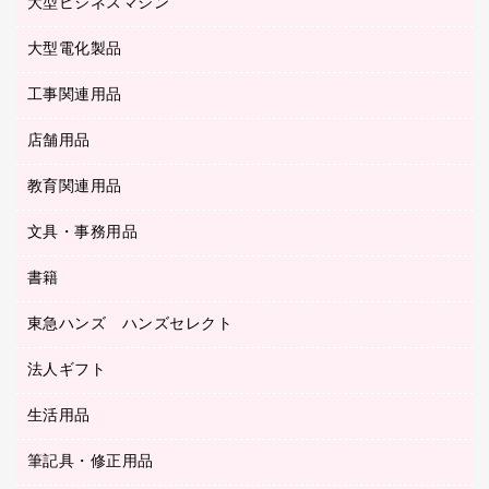
ラミネートフィルム
大型ビジネスマシン
その他収納
レーザープリンタ／複合機
医療関連用品
マウスパッド
コンピュータ用ファイル
レーザーポインター
ロッカー・下駄箱
電話機
感染症対策用品
大型電化製品
プリンタ
各種ケーブル
パイプ式ファイル
大型シュレッダー（共配）
保管庫・書庫
ＵＳＢメモリ
感染症対策用品（食品・飲料・食添製品）
ＨＤＤ／ＳＳＤ
ファイルボックス
工事関連用品
テレビ・ＡＶ機器
ＯＨＰ用品
金庫
ＬＡＮケーブル
フォルダー
冷蔵庫・キッチン・調理家電
店舗用品
屋外用品
ＯＡクリーナー／エアダスター
フラットファイル
工事関連用品
教育関連用品
カウンター／お会計用品
ＯＡフィルター
リングファイル
サイン・看板用品
ＵＳＢハブ／ＵＳＢアクセサリー
レターファイル
文具・事務用品
教育関連用品
ディスプレイ用品
収納保存用品
書籍
その他文具
レジ・ポリ袋
名刺整理用品
はさみ
店舗運営用品
東急ハンズ ハンズセレクト
パソコンソフト
持ち出しファイル
カッター
紙手提げ袋
板目表紙・綴込表紙
法人ギフト
東急ハンズ
クリップ
陳列什器
統一伝票用ファイル
スティックのり
生活用品
カウネットギフト
ＰＯＰ用品
背幅が伸びるファイル
ステープラー本体
カウネットギフト（食品・飲料）
筆記具・修正用品
その他雑貨
２穴リフィル・２穴インデックス
ステープル針
高島屋