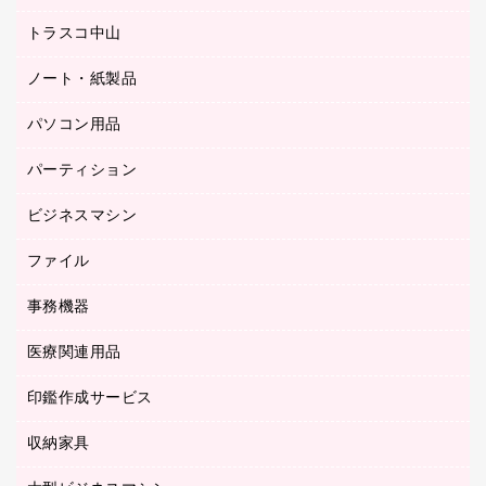
ミーティングチェア
梱包用品
トラスコ中山
カウンター
応接イス・ベンチ
結束用品
デスク
ノート・紙製品
建築・作業用品
防災用備蓄食品・飲料
ミーティングテーブル
研究・環境管理用品
パソコン用品
ノート
防災用品
バインダーノート
養生用品
パーティション
キーボード／テンキー
ルーズリーフ
スマートフォン／モバイル周辺機器
ビジネスマシン
パーティション
伝票
セキュリティ用品
ホワイトボード・黒板
典礼用品
ファイル
インクジェットプリンタ／複合機
ディスプレイモニター
各種用紙
コピー機
ネットワーク／ＬＡＮアクセサリー
事務機器
その他ファイル
封筒
スキャナー
ネットワーク／ＬＡＮ機器
カードケース
医療関連用品
シュレッダ
帳簿
デジタルカメラ
パソコンアクセサリー
クリップボード
タイムカード
慶弔用品
ファクシミリ
印鑑作成サービス
介護用品
パソコンバッグ／収納用品
クリヤーブック（固定式）
タイムレコーダー
粘着メモ
プロジェクタ
使い捨て手袋
パソコン周辺機器
クリヤーブック（差替式）
収納家具
印鑑作成サービス
ラミネータ
額縁
メモリーカード
保健用品
マウス
クリヤーホルダー