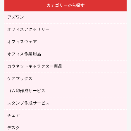
カテゴリーから探す
アズワン
オフィスアクセサリー
医療・介護用品（食品・飲料・食添製品）
研究・環境管理用品
オフィスウェア
オフィスアクセサリー
オフィス作業用品
アウター
ブラウス・シャツ
カウネットキャラクター商品
ペット用品
医療・介護・ワーキングウェア
作業用手袋
ケアマックス
カウネットキャラクター商品
作業用雑貨
ゴム印作成サービス
医療・介護用品（食品・飲料・食添製品）
倉庫収納用品
台車・脚立
スタンプ作成サービス
ゴム印作成サービス
園芸用品
ゴム印（フリーサイズ印）作成サービス
チェア
カウネットスタンプ作成サービス
工場用品
ゴム印（一行印）作成サービス
シヤチハタスタンプ作成サービス
デスク
オフィスチェア
梱包用テープ