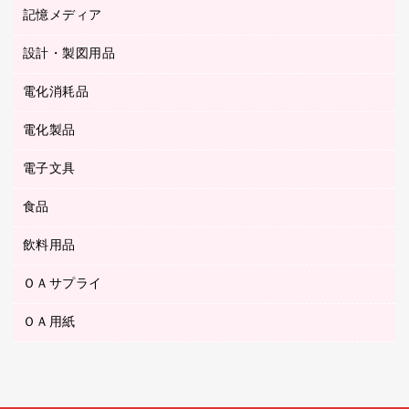
キッチン用品
３０穴リフィル・３０穴インデックス
記憶メディア
シャープペンシル
スプレーのり クリーナー
カウネットギフト
ゴミ袋
Ｚ式ファイル
シャープペンシル用替芯
セロハンテープ
設計・製図用品
ブルーレイディスク
スポーツ・レジャー用品
ホワイトボード用マーカー
テープのり
メディア収納用品
スリッパ・サンダル・シューズ
電化消耗品
設計・製図用品
ボールペン用替芯
テープカッター
ＣＤ－Ｒ
タオル・アメニティ用品
ボールペン（ゲルインク）
電化製品
アルバム
デスクトレー
ＣＤ－ＲＷ
ダストボックス
ボールペン（油性）
デスクライト
デスクマット
ＤＶＤ
電子文具
その他電化製品
ティッシュペーパー
マーキングペン（水性）
フィルム・カメラ用品
パンチ
キッチン・調理家電
トイレットペーパー
食品
その他電子文具
マーキングペン（油性）
乾電池・充電池
ファスナーつづり紐
掃除機・クリーナー
トイレ用品
ラベルテープ
万年筆
懐中電灯・ライト
飲料用品
菓子
フロアケース
空調・季節家電
トイレ用洗剤
ラベルライター
修正テープ
電球・蛍光灯
食品
ブックエンド／ブックスタンド
ＡＶ機器・アクセサリー
ＯＡサプライ
お茶備品
ハンドソープ・石鹸
電卓
修正液・修正ペン
メッシュケース／ペンケース
ＯＡタップ／延長コード
インスタントコーヒー
ペーパータオル
ＯＡ用紙
インクカートリッジ
消しゴム
メンディングテープ
コーヒーメーカー・備品
台所用洗剤
コピートナー
筆ペン
その他コピー用紙・プリンタ用紙
ラベル類
ソフトドリンク
掃除用品
トナーカートリッジ
蛍光マーカー
インクジェットプリンタ用紙
レターケース
ミネラルウォーター
掃除用洗剤
ファクシミリトナー