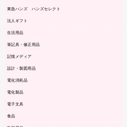
名刺整理用品
はさみ
店舗運営用品
東急ハンズ ハンズセレクト
パソコンソフト
持ち出しファイル
カッター
紙手提げ袋
板目表紙・綴込表紙
法人ギフト
東急ハンズ
クリップ
陳列什器
統一伝票用ファイル
スティックのり
生活用品
カウネットギフト
ＰＯＰ用品
背幅が伸びるファイル
ステープラー本体
カウネットギフト（食品・飲料）
筆記具・修正用品
その他雑貨
２穴リフィル・２穴インデックス
ステープル針
高島屋
キッチン用品
３０穴リフィル・３０穴インデックス
記憶メディア
シャープペンシル
スプレーのり クリーナー
カウネットギフト
ゴミ袋
Ｚ式ファイル
シャープペンシル用替芯
セロハンテープ
設計・製図用品
ブルーレイディスク
スポーツ・レジャー用品
ホワイトボード用マーカー
テープのり
メディア収納用品
スリッパ・サンダル・シューズ
電化消耗品
設計・製図用品
ボールペン用替芯
テープカッター
ＣＤ－Ｒ
タオル・アメニティ用品
ボールペン（ゲルインク）
電化製品
アルバム
デスクトレー
ＣＤ－ＲＷ
ダストボックス
ボールペン（油性）
デスクライト
デスクマット
ＤＶＤ
電子文具
その他電化製品
ティッシュペーパー
マーキングペン（水性）
フィルム・カメラ用品
パンチ
キッチン・調理家電
トイレットペーパー
食品
その他電子文具
マーキングペン（油性）
乾電池・充電池
ファスナーつづり紐
掃除機・クリーナー
トイレ用品
ラベルテープ