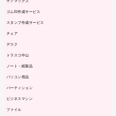
ケアマックス
カウネットキャラクター商品
作業用雑貨
ゴム印作成サービス
医療・介護用品（食品・飲料・食添製品）
倉庫収納用品
台車・脚立
スタンプ作成サービス
ゴム印作成サービス
園芸用品
ゴム印（フリーサイズ印）作成サービス
チェア
カウネットスタンプ作成サービス
工場用品
ゴム印（一行印）作成サービス
シヤチハタスタンプ作成サービス
デスク
オフィスチェア
梱包用テープ
ミーティングチェア
梱包用品
トラスコ中山
カウンター
応接イス・ベンチ
結束用品
デスク
ノート・紙製品
建築・作業用品
防災用備蓄食品・飲料
ミーティングテーブル
研究・環境管理用品
パソコン用品
ノート
防災用品
バインダーノート
養生用品
パーティション
キーボード／テンキー
ルーズリーフ
スマートフォン／モバイル周辺機器
ビジネスマシン
パーティション
伝票
セキュリティ用品
ホワイトボード・黒板
典礼用品
ファイル
インクジェットプリンタ／複合機
ディスプレイモニター