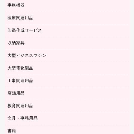
各種用紙
コピー機
ネットワーク／ＬＡＮアクセサリー
事務機器
その他ファイル
封筒
スキャナー
ネットワーク／ＬＡＮ機器
カードケース
医療関連用品
シュレッダ
帳簿
デジタルカメラ
パソコンアクセサリー
クリップボード
タイムカード
慶弔用品
ファクシミリ
印鑑作成サービス
介護用品
パソコンバッグ／収納用品
クリヤーブック（固定式）
タイムレコーダー
粘着メモ
プロジェクタ
使い捨て手袋
パソコン周辺機器
クリヤーブック（差替式）
収納家具
印鑑作成サービス
ラミネータ
額縁
メモリーカード
保健用品
マウス
クリヤーホルダー
ラミネートフィルム
大型ビジネスマシン
その他収納
レーザープリンタ／複合機
医療関連用品
マウスパッド
コンピュータ用ファイル
レーザーポインター
ロッカー・下駄箱
電話機
感染症対策用品
大型電化製品
プリンタ
各種ケーブル
パイプ式ファイル
大型シュレッダー（共配）
保管庫・書庫
ＵＳＢメモリ
感染症対策用品（食品・飲料・食添製品）
ＨＤＤ／ＳＳＤ
ファイルボックス
工事関連用品
テレビ・ＡＶ機器
ＯＨＰ用品
金庫
ＬＡＮケーブル
フォルダー
冷蔵庫・キッチン・調理家電
店舗用品
屋外用品
ＯＡクリーナー／エアダスター
フラットファイル
工事関連用品
教育関連用品
カウンター／お会計用品
ＯＡフィルター
リングファイル
サイン・看板用品
ＵＳＢハブ／ＵＳＢアクセサリー
レターファイル
文具・事務用品
教育関連用品
ディスプレイ用品
収納保存用品
書籍
その他文具
レジ・ポリ袋