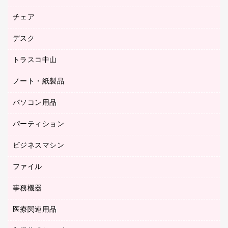
園芸用品
ゴム印（フリーサイズ印）作成サービス
チェア
カウネットスタンプ作成サービス
工場用品
ゴム印（一行印）作成サービス
シヤチハタスタンプ作成サービス
デスク
オフィスチェア
梱包用テープ
ミーティングチェア
梱包用品
トラスコ中山
カウンター
応接イス・ベンチ
結束用品
デスク
ノート・紙製品
建築・作業用品
防災用備蓄食品・飲料
ミーティングテーブル
研究・環境管理用品
パソコン用品
ノート
防災用品
バインダーノート
養生用品
パーティション
キーボード／テンキー
ルーズリーフ
スマートフォン／モバイル周辺機器
ビジネスマシン
パーティション
伝票
セキュリティ用品
ホワイトボード・黒板
典礼用品
ファイル
インクジェットプリンタ／複合機
ディスプレイモニター
各種用紙
コピー機
ネットワーク／ＬＡＮアクセサリー
事務機器
その他ファイル
封筒
スキャナー
ネットワーク／ＬＡＮ機器
カードケース
医療関連用品
シュレッダ
帳簿
デジタルカメラ
パソコンアクセサリー
クリップボード
タイムカード