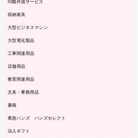
慶弔用品
ファクシミリ
印鑑作成サービス
介護用品
パソコンバッグ／収納用品
クリヤーブック（固定式）
タイムレコーダー
粘着メモ
プロジェクタ
使い捨て手袋
パソコン周辺機器
クリヤーブック（差替式）
収納家具
印鑑作成サービス
ラミネータ
額縁
メモリーカード
保健用品
マウス
クリヤーホルダー
ラミネートフィルム
大型ビジネスマシン
その他収納
レーザープリンタ／複合機
医療関連用品
マウスパッド
コンピュータ用ファイル
レーザーポインター
ロッカー・下駄箱
電話機
感染症対策用品
大型電化製品
プリンタ
各種ケーブル
パイプ式ファイル
大型シュレッダー（共配）
保管庫・書庫
ＵＳＢメモリ
感染症対策用品（食品・飲料・食添製品）
ＨＤＤ／ＳＳＤ
ファイルボックス
工事関連用品
テレビ・ＡＶ機器
ＯＨＰ用品
金庫
ＬＡＮケーブル
フォルダー
冷蔵庫・キッチン・調理家電
店舗用品
屋外用品
ＯＡクリーナー／エアダスター
フラットファイル
工事関連用品
教育関連用品
カウンター／お会計用品
ＯＡフィルター
リングファイル
サイン・看板用品
ＵＳＢハブ／ＵＳＢアクセサリー
レターファイル
文具・事務用品
教育関連用品
ディスプレイ用品
収納保存用品
書籍
その他文具
レジ・ポリ袋
名刺整理用品
はさみ
店舗運営用品
東急ハンズ ハンズセレクト
パソコンソフト
持ち出しファイル
カッター
紙手提げ袋
板目表紙・綴込表紙
法人ギフト
東急ハンズ
クリップ
陳列什器