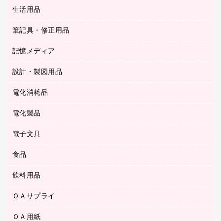
統一伝票用ファイル
スティックのり
生活用品
カウネットギフト
ＰＯＰ用品
背幅が伸びるファイル
ステープラー本体
カウネットギフト（食品・飲料）
筆記具・修正用品
その他雑貨
２穴リフィル・２穴インデックス
ステープル針
高島屋
キッチン用品
３０穴リフィル・３０穴インデックス
記憶メディア
シャープペンシル
スプレーのり クリーナー
カウネットギフト
ゴミ袋
Ｚ式ファイル
シャープペンシル用替芯
セロハンテープ
設計・製図用品
ブルーレイディスク
スポーツ・レジャー用品
ホワイトボード用マーカー
テープのり
メディア収納用品
スリッパ・サンダル・シューズ
電化消耗品
設計・製図用品
ボールペン用替芯
テープカッター
ＣＤ－Ｒ
タオル・アメニティ用品
ボールペン（ゲルインク）
電化製品
アルバム
デスクトレー
ＣＤ－ＲＷ
ダストボックス
ボールペン（油性）
デスクライト
デスクマット
ＤＶＤ
電子文具
その他電化製品
ティッシュペーパー
マーキングペン（水性）
フィルム・カメラ用品
パンチ
キッチン・調理家電
トイレットペーパー
食品
その他電子文具
マーキングペン（油性）
乾電池・充電池
ファスナーつづり紐
掃除機・クリーナー
トイレ用品
ラベルテープ
万年筆
懐中電灯・ライト
飲料用品
菓子
フロアケース
空調・季節家電
トイレ用洗剤
ラベルライター
修正テープ
電球・蛍光灯
食品
ブックエンド／ブックスタンド
ＡＶ機器・アクセサリー
ＯＡサプライ
お茶備品
ハンドソープ・石鹸
電卓
修正液・修正ペン
メッシュケース／ペンケース
ＯＡタップ／延長コード
インスタントコーヒー
ペーパータオル
ＯＡ用紙
インクカートリッジ
消しゴム