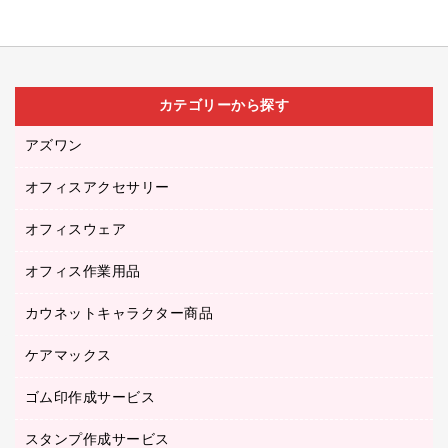
カテゴリーから探す
アズワン
オフィスアクセサリー
医療・介護用品（食品・飲料・食添製品）
研究・環境管理用品
オフィスウェア
オフィスアクセサリー
オフィス作業用品
アウター
ブラウス・シャツ
カウネットキャラクター商品
ペット用品
医療・介護・ワーキングウェア
作業用手袋
ケアマックス
カウネットキャラクター商品
作業用雑貨
ゴム印作成サービス
医療・介護用品（食品・飲料・食添製品）
倉庫収納用品
台車・脚立
スタンプ作成サービス
ゴム印作成サービス