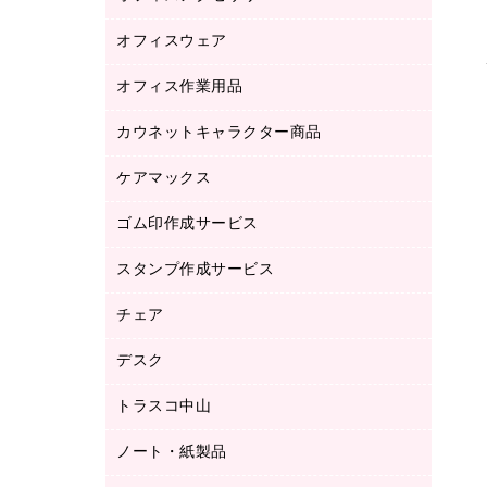
品）
オフィスウェア
オフィスアクセサリー
研究・環境管理用品
オフィス作業用品
アウター
ブラウス・シャツ
カウネットキャラクター商品
ペット用品
医療・介護・ワーキングウェア
作業用手袋
ケアマックス
カウネットキャラクター商品
作業用雑貨
ゴム印作成サービス
医療・介護用品（食品・飲料・食添製
倉庫収納用品
品）
台車・脚立
スタンプ作成サービス
ゴム印作成サービス
園芸用品
ゴム印（フリーサイズ印）作成サービス
チェア
カウネットスタンプ作成サービス
工場用品
ゴム印（一行印）作成サービス
シヤチハタスタンプ作成サービス
デスク
オフィスチェア
梱包用テープ
ミーティングチェア
梱包用品
トラスコ中山
カウンター
応接イス・ベンチ
結束用品
デスク
ノート・紙製品
建築・作業用品
防災用備蓄食品・飲料
ミーティングテーブル
研究・環境管理用品