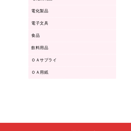
ボールペン用替芯
テープカッター
ＣＤ－Ｒ
タオル・アメニティ用品
ボールペン（ゲルインク）
電化製品
アルバム
デスクトレー
ＣＤ－ＲＷ
ダストボックス
ボールペン（油性）
デスクライト
デスクマット
ＤＶＤ
電子文具
その他電化製品
ティッシュペーパー
マーキングペン（水性）
フィルム・カメラ用品
パンチ
キッチン・調理家電
トイレットペーパー
食品
その他電子文具
マーキングペン（油性）
乾電池・充電池
ファスナーつづり紐
掃除機・クリーナー
トイレ用品
ラベルテープ
万年筆
懐中電灯・ライト
飲料用品
菓子
フロアケース
空調・季節家電
トイレ用洗剤
ラベルライター
修正テープ
電球・蛍光灯
食品
ブックエンド／ブックスタンド
ＡＶ機器・アクセサリー
ＯＡサプライ
お茶備品
ハンドソープ・石鹸
電卓
修正液・修正ペン
メッシュケース／ペンケース
ＯＡタップ／延長コード
インスタントコーヒー
ペーパータオル
ＯＡ用紙
インクカートリッジ
消しゴム
メンディングテープ
コーヒーメーカー・備品
台所用洗剤
コピートナー
筆ペン
その他コピー用紙・プリンタ用紙
ラベル類
ソフトドリンク
掃除用品
トナーカートリッジ
蛍光マーカー
インクジェットプリンタ用紙
レターケース
ミネラルウォーター
掃除用洗剤
ファクシミリトナー
鉛筆
コピー用紙
レタートレー
ミルク・シュガー
殺虫剤
プリンタ用リボン
ハガキ用紙
両面テープ
レギュラーコーヒー
洗濯用品
リサイクルインクカートリッジ
ファクシミリ用紙
保管・整理用品
医薬部外品
洗濯用洗剤
リサイクルトナー（プール方式）
プロッター用紙
備品／小物ケース