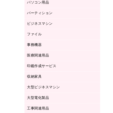
パソコン用品
ノート
防災用品
バインダーノート
養生用品
パーティション
キーボード／テンキー
ルーズリーフ
スマートフォン／モバイル周辺機器
ビジネスマシン
パーティション
伝票
セキュリティ用品
ホワイトボード・黒板
典礼用品
ファイル
インクジェットプリンタ／複合機
ディスプレイモニター
各種用紙
コピー機
ネットワーク／ＬＡＮアクセサリー
事務機器
その他ファイル
封筒
スキャナー
ネットワーク／ＬＡＮ機器
カードケース
医療関連用品
シュレッダ
帳簿
デジタルカメラ
パソコンアクセサリー
クリップボード
タイムカード
慶弔用品
ファクシミリ
印鑑作成サービス
介護用品
パソコンバッグ／収納用品
クリヤーブック（固定式）
タイムレコーダー
粘着メモ
プロジェクタ
使い捨て手袋
パソコン周辺機器
クリヤーブック（差替式）
収納家具
印鑑作成サービス
ラミネータ
額縁
メモリーカード
保健用品
マウス
クリヤーホルダー
ラミネートフィルム
大型ビジネスマシン
その他収納
レーザープリンタ／複合機
医療関連用品
マウスパッド
コンピュータ用ファイル
レーザーポインター
ロッカー・下駄箱
電話機
感染症対策用品
大型電化製品
プリンタ
各種ケーブル
パイプ式ファイル
大型シュレッダー（共配）
保管庫・書庫
ＵＳＢメモリ
感染症対策用品（食品・飲料・食添製
ＨＤＤ／ＳＳＤ
ファイルボックス
工事関連用品
テレビ・ＡＶ機器
ＯＨＰ用品
品）
金庫