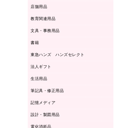
ＬＡＮケーブル
フォルダー
冷蔵庫・キッチン・調理家電
店舗用品
屋外用品
ＯＡクリーナー／エアダスター
フラットファイル
工事関連用品
教育関連用品
カウンター／お会計用品
ＯＡフィルター
リングファイル
サイン・看板用品
ＵＳＢハブ／ＵＳＢアクセサリー
レターファイル
文具・事務用品
教育関連用品
ディスプレイ用品
収納保存用品
書籍
その他文具
レジ・ポリ袋
名刺整理用品
はさみ
店舗運営用品
東急ハンズ ハンズセレクト
パソコンソフト
持ち出しファイル
カッター
紙手提げ袋
板目表紙・綴込表紙
法人ギフト
東急ハンズ
クリップ
陳列什器
統一伝票用ファイル
スティックのり
生活用品
カウネットギフト
ＰＯＰ用品
背幅が伸びるファイル
ステープラー本体
カウネットギフト（食品・飲料）
筆記具・修正用品
その他雑貨
２穴リフィル・２穴インデックス
ステープル針
高島屋
キッチン用品
３０穴リフィル・３０穴インデックス
記憶メディア
シャープペンシル
スプレーのり クリーナー
カウネットギフト
ゴミ袋
Ｚ式ファイル
シャープペンシル用替芯
セロハンテープ
設計・製図用品
ブルーレイディスク
スポーツ・レジャー用品
ホワイトボード用マーカー
テープのり
メディア収納用品
スリッパ・サンダル・シューズ
電化消耗品
設計・製図用品