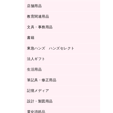
ＬＡＮケーブル
フォルダー
冷蔵庫・キッチン・調理家電
店舗用品
屋外用品
ＯＡクリーナー／エアダスター
フラットファイル
工事関連用品
教育関連用品
カウンター／お会計用品
ＯＡフィルター
リングファイル
サイン・看板用品
ＵＳＢハブ／ＵＳＢアクセサリー
レターファイル
文具・事務用品
教育関連用品
ディスプレイ用品
収納保存用品
書籍
その他文具
レジ・ポリ袋
名刺整理用品
はさみ
店舗運営用品
東急ハンズ ハンズセレクト
パソコンソフト
持ち出しファイル
カッター
紙手提げ袋
板目表紙・綴込表紙
法人ギフト
東急ハンズ
クリップ
陳列什器
統一伝票用ファイル
スティックのり
生活用品
カウネットギフト
ＰＯＰ用品
背幅が伸びるファイル
ステープラー本体
カウネットギフト（食品・飲料）
筆記具・修正用品
その他雑貨
２穴リフィル・２穴インデックス
ステープル針
高島屋
キッチン用品
３０穴リフィル・３０穴インデックス
記憶メディア
シャープペンシル
スプレーのり クリーナー
カウネットギフト
ゴミ袋
Ｚ式ファイル
シャープペンシル用替芯
セロハンテープ
設計・製図用品
ブルーレイディスク
スポーツ・レジャー用品
ホワイトボード用マーカー
テープのり
メディア収納用品
スリッパ・サンダル・シューズ
電化消耗品
設計・製図用品