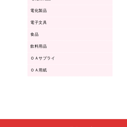
ボールペン用替芯
テープカッター
ＣＤ－Ｒ
タオル・アメニティ用品
ボールペン（ゲルインク）
電化製品
アルバム
デスクトレー
ＣＤ－ＲＷ
ダストボックス
ボールペン（油性）
デスクライト
デスクマット
ＤＶＤ
電子文具
その他電化製品
ティッシュペーパー
マーキングペン（水性）
フィルム・カメラ用品
パンチ
キッチン・調理家電
トイレットペーパー
食品
その他電子文具
マーキングペン（油性）
乾電池・充電池
ファスナーつづり紐
掃除機・クリーナー
トイレ用品
ラベルテープ
万年筆
懐中電灯・ライト
飲料用品
菓子
フロアケース
空調・季節家電
トイレ用洗剤
ラベルライター
修正テープ
電球・蛍光灯
食品
ブックエンド／ブックスタンド
ＡＶ機器・アクセサリー
ＯＡサプライ
お茶備品
ハンドソープ・石鹸
電卓
修正液・修正ペン
メッシュケース／ペンケース
ＯＡタップ／延長コード
インスタントコーヒー
ペーパータオル
ＯＡ用紙
インクカートリッジ
消しゴム
メンディングテープ
コーヒーメーカー・備品
台所用洗剤
コピートナー
筆ペン
その他コピー用紙・プリンタ用紙
ラベル類
ソフトドリンク
掃除用品
トナーカートリッジ
蛍光マーカー
インクジェットプリンタ用紙
レターケース
ミネラルウォーター
掃除用洗剤
ファクシミリトナー
鉛筆
コピー用紙
レタートレー
ミルク・シュガー
殺虫剤
プリンタ用リボン
ハガキ用紙
両面テープ
レギュラーコーヒー
洗濯用品
リサイクルインクカートリッジ
ファクシミリ用紙
保管・整理用品
医薬部外品
洗濯用洗剤
リサイクルトナー（プール方式）
プロッター用紙
備品／小物ケース