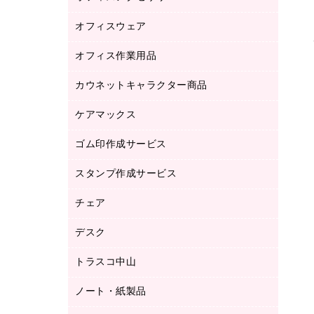
品）
オフィスウェア
オフィスアクセサリー
研究・環境管理用品
オフィス作業用品
アウター
ブラウス・シャツ
カウネットキャラクター商品
ペット用品
医療・介護・ワーキングウェア
作業用手袋
ケアマックス
カウネットキャラクター商品
作業用雑貨
ゴム印作成サービス
医療・介護用品（食品・飲料・食添製
倉庫収納用品
品）
台車・脚立
スタンプ作成サービス
ゴム印作成サービス
園芸用品
ゴム印（フリーサイズ印）作成サービス
チェア
カウネットスタンプ作成サービス
工場用品
ゴム印（一行印）作成サービス
シヤチハタスタンプ作成サービス
デスク
オフィスチェア
梱包用テープ
ミーティングチェア
梱包用品
トラスコ中山
カウンター
応接イス・ベンチ
結束用品
デスク
ノート・紙製品
建築・作業用品
防災用備蓄食品・飲料
ミーティングテーブル
研究・環境管理用品