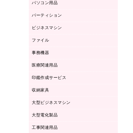
パソコン用品
ノート
防災用品
バインダーノート
養生用品
パーティション
キーボード／テンキー
ルーズリーフ
スマートフォン／モバイル周辺機器
ビジネスマシン
パーティション
伝票
セキュリティ用品
ホワイトボード・黒板
典礼用品
ファイル
インクジェットプリンタ／複合機
ディスプレイモニター
各種用紙
コピー機
ネットワーク／ＬＡＮアクセサリー
事務機器
その他ファイル
封筒
スキャナー
ネットワーク／ＬＡＮ機器
カードケース
医療関連用品
シュレッダ
帳簿
デジタルカメラ
パソコンアクセサリー
クリップボード
タイムカード
慶弔用品
ファクシミリ
印鑑作成サービス
介護用品
パソコンバッグ／収納用品
クリヤーブック（固定式）
タイムレコーダー
粘着メモ
プロジェクタ
使い捨て手袋
パソコン周辺機器
クリヤーブック（差替式）
収納家具
印鑑作成サービス
ラミネータ
額縁
メモリーカード
保健用品
マウス
クリヤーホルダー
ラミネートフィルム
大型ビジネスマシン
その他収納
レーザープリンタ／複合機
医療関連用品
マウスパッド
コンピュータ用ファイル
レーザーポインター
ロッカー・下駄箱
電話機
感染症対策用品
大型電化製品
プリンタ
各種ケーブル
パイプ式ファイル
大型シュレッダー（共配）
保管庫・書庫
ＵＳＢメモリ
感染症対策用品（食品・飲料・食添製
ＨＤＤ／ＳＳＤ
ファイルボックス
工事関連用品
テレビ・ＡＶ機器
ＯＨＰ用品
品）
金庫