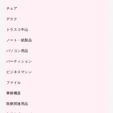
園芸用品
ゴム印（フリーサイズ印）作成サービス
チェア
カウネットスタンプ作成サービス
工場用品
ゴム印（一行印）作成サービス
シヤチハタスタンプ作成サービス
デスク
オフィスチェア
梱包用テープ
ミーティングチェア
梱包用品
トラスコ中山
カウンター
応接イス・ベンチ
結束用品
デスク
ノート・紙製品
建築・作業用品
防災用備蓄食品・飲料
ミーティングテーブル
研究・環境管理用品
パソコン用品
ノート
防災用品
バインダーノート
養生用品
パーティション
キーボード／テンキー
ルーズリーフ
スマートフォン／モバイル周辺機器
ビジネスマシン
パーティション
伝票
セキュリティ用品
ホワイトボード・黒板
典礼用品
ファイル
インクジェットプリンタ／複合機
ディスプレイモニター
各種用紙
コピー機
ネットワーク／ＬＡＮアクセサリー
事務機器
その他ファイル
封筒
スキャナー
ネットワーク／ＬＡＮ機器
カードケース
医療関連用品
シュレッダ
帳簿
デジタルカメラ
パソコンアクセサリー
クリップボード
タイムカード