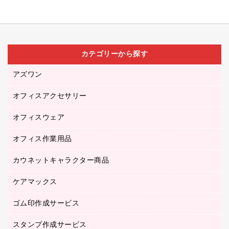
カテゴリーから探す
アズワン
オフィスアクセサリー
医療・介護用品（食品・飲料・食添製品）
研究・環境管理用品
オフィスウェア
オフィスアクセサリー
オフィス作業用品
アウター
ブラウス・シャツ
カウネットキャラクター商品
ペット用品
医療・介護・ワーキングウェア
作業用手袋
ケアマックス
カウネットキャラクター商品
作業用雑貨
ゴム印作成サービス
医療・介護用品（食品・飲料・食添製品）
倉庫収納用品
台車・脚立
スタンプ作成サービス
ゴム印作成サービス