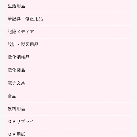
統一伝票用ファイル
スティックのり
生活用品
カウネットギフト
ＰＯＰ用品
背幅が伸びるファイル
ステープラー本体
カウネットギフト（食品・飲料）
筆記具・修正用品
その他雑貨
２穴リフィル・２穴インデックス
ステープル針
高島屋
キッチン用品
３０穴リフィル・３０穴インデックス
記憶メディア
シャープペンシル
スプレーのり クリーナー
カウネットギフト
ゴミ袋
Ｚ式ファイル
シャープペンシル用替芯
セロハンテープ
設計・製図用品
ブルーレイディスク
スポーツ・レジャー用品
ホワイトボード用マーカー
テープのり
メディア収納用品
スリッパ・サンダル・シューズ
電化消耗品
設計・製図用品
ボールペン用替芯
テープカッター
ＣＤ－Ｒ
タオル・アメニティ用品
ボールペン（ゲルインク）
電化製品
アルバム
デスクトレー
ＣＤ－ＲＷ
ダストボックス
ボールペン（油性）
デスクライト
デスクマット
ＤＶＤ
電子文具
その他電化製品
ティッシュペーパー
マーキングペン（水性）
フィルム・カメラ用品
パンチ
キッチン・調理家電
トイレットペーパー
食品
その他電子文具
マーキングペン（油性）
乾電池・充電池
ファスナーつづり紐
掃除機・クリーナー
トイレ用品
ラベルテープ
万年筆
懐中電灯・ライト
飲料用品
菓子
フロアケース
空調・季節家電
トイレ用洗剤
ラベルライター
修正テープ
電球・蛍光灯
食品
ブックエンド／ブックスタンド
ＡＶ機器・アクセサリー
ＯＡサプライ
お茶備品
ハンドソープ・石鹸
電卓
修正液・修正ペン
メッシュケース／ペンケース
ＯＡタップ／延長コード
インスタントコーヒー
ペーパータオル
ＯＡ用紙
インクカートリッジ
消しゴム