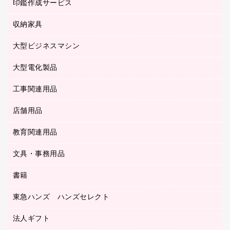
慶弔用品
ファクシミリ
印鑑作成サービス
介護用品
パソコンバッグ／収納用品
クリヤーブック（固定式）
タイムレコーダー
粘着メモ
プロジェクタ
使い捨て手袋
パソコン周辺機器
クリヤーブック（差替式）
収納家具
印鑑作成サービス
ラミネータ
額縁
メモリーカード
保健用品
マウス
クリヤーホルダー
ラミネートフィルム
大型ビジネスマシン
その他収納
レーザープリンタ／複合機
医療関連用品
マウスパッド
コンピュータ用ファイル
レーザーポインター
ロッカー・下駄箱
電話機
感染症対策用品
大型電化製品
プリンタ
各種ケーブル
パイプ式ファイル
大型シュレッダー（共配）
保管庫・書庫
ＵＳＢメモリ
感染症対策用品（食品・飲料・食添製品）
ＨＤＤ／ＳＳＤ
ファイルボックス
工事関連用品
テレビ・ＡＶ機器
ＯＨＰ用品
金庫
ＬＡＮケーブル
フォルダー
冷蔵庫・キッチン・調理家電
店舗用品
屋外用品
ＯＡクリーナー／エアダスター
フラットファイル
工事関連用品
教育関連用品
カウンター／お会計用品
ＯＡフィルター
リングファイル
サイン・看板用品
ＵＳＢハブ／ＵＳＢアクセサリー
レターファイル
文具・事務用品
教育関連用品
ディスプレイ用品
収納保存用品
書籍
その他文具
レジ・ポリ袋
名刺整理用品
はさみ
店舗運営用品
東急ハンズ ハンズセレクト
パソコンソフト
持ち出しファイル
カッター
紙手提げ袋
板目表紙・綴込表紙
法人ギフト
東急ハンズ
クリップ
陳列什器